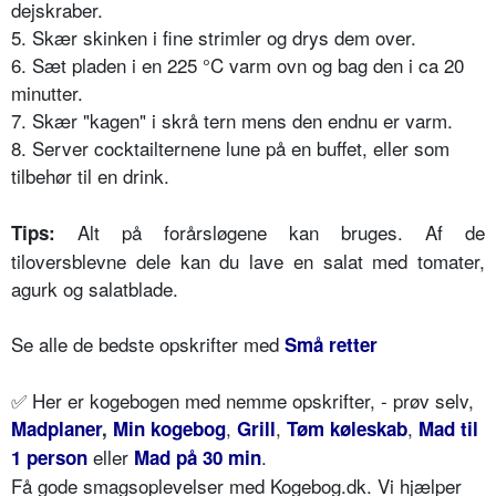
dejskraber.
5. Skær skinken i fine strimler og drys dem over.
6. Sæt pladen i en 225 °C varm ovn og bag den i ca 20
minutter.
7. Skær "kagen" i skrå tern mens den endnu er varm.
8. Server cocktailternene lune på en buffet, eller som
tilbehør til en drink.
Alt på forårsløgene kan bruges. Af de
Tips:
tiloversblevne dele kan du lave en salat med tomater,
agurk og salatblade.
Se alle de bedste opskrifter med
Små retter
✅
Her er kogebogen med nemme opskrifter, - prøv selv,
,
,
,
Madplaner
,
Min kogebog
Grill
Tøm køleskab
Mad til
eller
.
1 person
Mad på 30 min
Få gode smagsoplevelser med Kogebog.dk. Vi hjælper