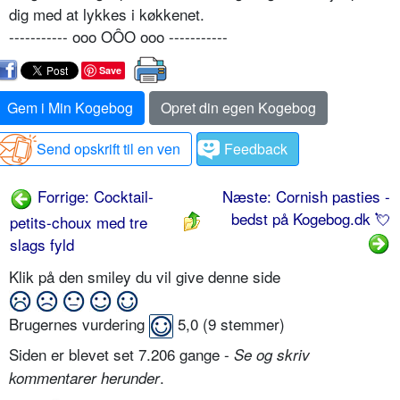
dig med at lykkes i køkkenet.
----------- ooo OÔO ooo -----------
Save
Gem i Min Kogebog
Opret din egen Kogebog
Send opskrift til en ven
Feedback
Forrige: Cocktail-
Næste: Cornish pasties -
bedst på Kogebog.dk 💘
petits-choux med tre
slags fyld
Klik på den smiley du vil give denne side
Brugernes vurdering
5,0
(
9
stemmer)
Siden er blevet set 7.206 gange -
Se og skriv
.
kommentarer herunder