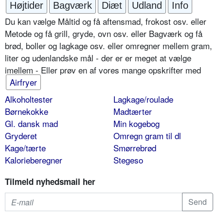
Højtider
Bagværk
Diæt
Udland
Info
Du kan vælge Måltid og få aftensmad, frokost osv. eller
Metode og få grill, gryde, ovn osv. eller Bagværk og få
brød, boller og lagkage osv. eller omregner mellem gram,
liter og udenlandske mål - der er er meget at vælge
imellem - Eller prøv en af vores mange opskrifter med
Airfryer
Alkoholtester
Lagkage/roulade
Børnekokke
Madtærter
Gl. dansk mad
Min kogebog
Gryderet
Omregn gram til dl
Kage/tærte
Smørrebrød
Kalorieberegner
Stegeso
Tilmeld nyhedsmail her