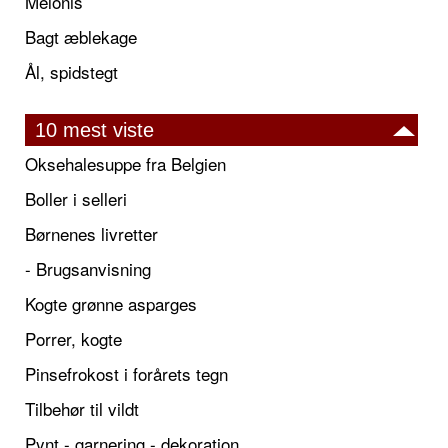
Melonis
Bagt æblekage
Ål, spidstegt
10 mest viste
Oksehalesuppe fra Belgien
Boller i selleri
Børnenes livretter
- Brugsanvisning
Kogte grønne asparges
Porrer, kogte
Pinsefrokost i forårets tegn
Tilbehør til vildt
Pynt - garnering - dekoration