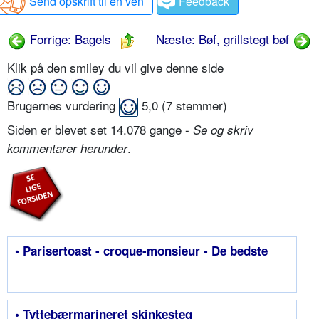
Send opskrift til en ven
Feedback
Forrige: Bagels
Næste: Bøf, grillstegt bøf
Klik på den smiley du vil give denne side
Brugernes vurdering
5,0
(
7
stemmer)
Siden er blevet set 14.078 gange -
Se og skriv
.
kommentarer herunder
• Parisertoast - croque-monsieur - De bedste
• Tyttebærmarineret skinkesteg