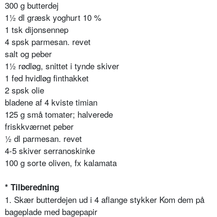
300 g butterdej
1½ dl græsk yoghurt 10 %
1 tsk dijonsennep
4 spsk parmesan. revet
salt og peber
1½ rødløg, snittet i tynde skiver
1 fed hvidløg finthakket
2 spsk olie
bladene af 4 kviste timian
125 g små tomater; halverede
friskkværnet peber
½ dl parmesan. revet
4-5 skiver serranoskinke
100 g sorte oliven, fx kalamata
* Tilberedning
1. Skær butterdejen ud i 4 aflange stykker Kom dem på
bageplade med bagepapir