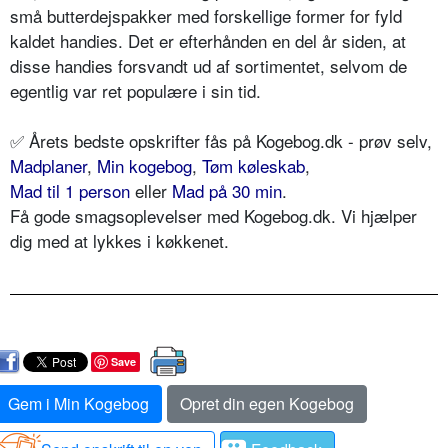
små butterdejspakker med forskellige former for fyld
kaldet handies. Det er efterhånden en del år siden, at
disse handies forsvandt ud af sortimentet, selvom de
egentlig var ret populære i sin tid.
✅
Årets bedste opskrifter fås på Kogebog.dk - prøv selv,
Madplaner
,
Min kogebog
,
Tøm køleskab
,
Mad til 1 person
eller
Mad på 30 min
.
Få gode smagsoplevelser med Kogebog.dk. Vi hjælper
dig med at lykkes i køkkenet.
Save
Gem i Min Kogebog
Opret din egen Kogebog