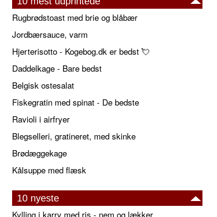
10 mest udprintede
Rugbrødstoast med brie og blåbær
Jordbærsauce, varm
Hjerterisotto - Kogebog.dk er bedst 💘
Daddelkage - Bare bedst
Belgisk ostesalat
Fiskegratin med spinat - De bedste
Ravioli i airfryer
Blegselleri, gratineret, med skinke
Brødæggekage
Kålsuppe med flæsk
10 nyeste
Kylling i karry med ris - nem og lækker