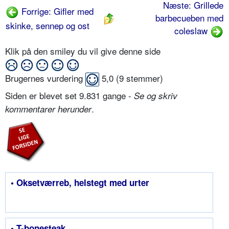
Næste: Grillede
Forrige: Gifler med
barbecueben med
skinke, sennep og ost
coleslaw
Klik på den smiley du vil give denne side
Brugernes vurdering
5,0
(
9
stemmer)
Siden er blevet set 9.831 gange -
Se og skriv
.
kommentarer herunder
• Oksetværreb, helstegt med urter
• T-bonesteak