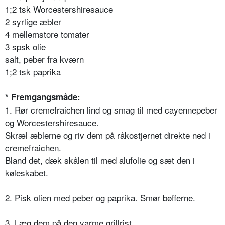
1;2 tsk Worcestershiresauce
2 syrlige æbler
4 mellemstore tomater
3 spsk olie
salt, peber fra kværn
1;2 tsk paprika
*
Fremgangsmåde:
1. Rør cremefraichen lind og smag til med cayennepeber
og Worcestershiresauce.
Skræl æblerne og riv dem på råkostjernet direkte ned i
cremefraichen.
Bland det, dæk skålen til med alufolie og sæt den i
køleskabet.
2. Pisk olien med peber og paprika. Smør bøfferne.
3. Læg dem på den varme grillrist.