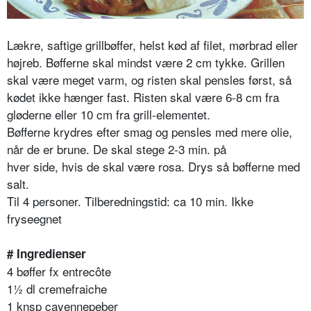
Lækre, saftige grillbøffer, helst kød af filet, mørbrad eller
højreb. Bøfferne skal mindst være 2 cm tykke. Grillen
skal være meget varm, og risten skal pensles først, så
kødet ikke hænger fast. Risten skal være 6-8 cm fra
gløderne eller 10 cm fra grill-elementet.
Bøfferne krydres efter smag og pensles med mere olie,
når de er brune. De skal stege 2-3 min. på
hver side, hvis de skal være rosa. Drys så bøfferne med
salt.
Til 4 personer. Tilberedningstid: ca 10 min. Ikke
fryseegnet
# Ingredienser
4 bøffer fx entrecôte
1½ dl cremefraiche
1 knsp cayennepeber