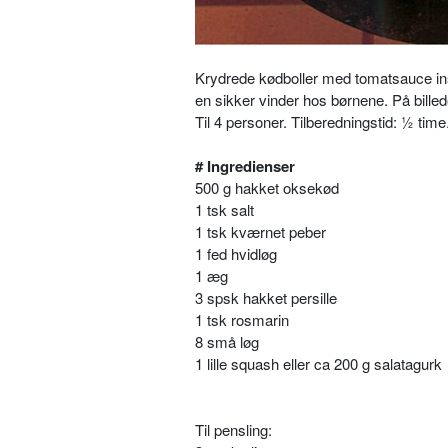
Krydrede kødboller med tomatsauce ins
en sikker vinder hos børnene. På bille
Til 4 personer. Tilberedningstid: ½ time.
# Ingredienser
500 g hakket oksekød
1 tsk salt
1 tsk kværnet peber
1 fed hvidløg
1 æg
3 spsk hakket persille
1 tsk rosmarin
8 små løg
1 lille squash eller ca 200 g salatagurk
Til pensling: