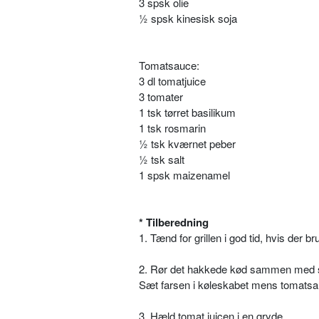
3 spsk olie
½ spsk kinesisk soja
Tomatsauce:
3 dl tomatjuice
3 tomater
1 tsk tørret basilikum
1 tsk rosmarin
½ tsk kværnet peber
½ tsk salt
1 spsk maizenamel
* Tilberedning
1. Tænd for grillen i god tid, hvis der br
2. Rør det hakkede kød sammen med sal
Sæt farsen i køleskabet mens tomatsau
3. Hæld tomat juicen i en gryde.