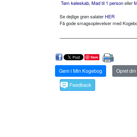
Tøm køleskab
,
Mad til 1 person
eller
M
Se dejlige grøn salater
HER
Få gode smagsoplevelser med Kogebog.
Save
Gem i Min Kogebog
Opret di
Feedback