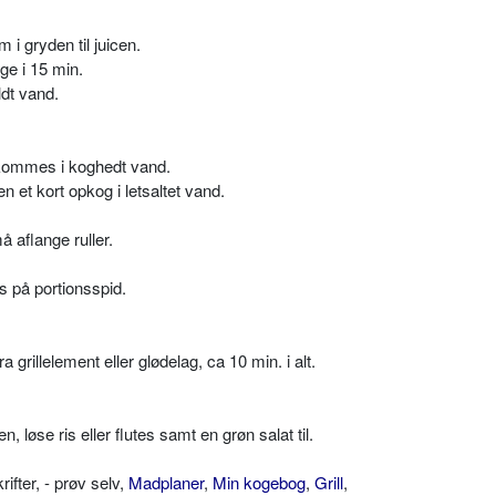
i gryden til juicen.
ge i 15 min.
dt vand.
kommes i koghedt vand.
 et kort opkog i letsaltet vand.
å aflange ruller.
is på portionsspid.
ra grillelement eller glødelag, ca 10 min. i alt.
 løse ris eller flutes samt en grøn salat til.
ter, - prøv selv,
Madplaner
,
Min kogebog
,
Grill
,