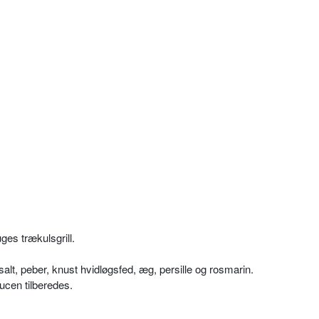
uges trækulsgrill.
t, peber, knust hvidløgsfed, æg, persille og rosmarin.
cen tilberedes.