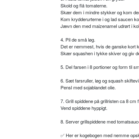
Skold og flå tomaterne.
Skær dem i mindre stykker og kom dem 
Kom krydderurterne i og lad saucen ko
Jævn den med maizenamel udrørt i kol
4. Pil de små løg.
Det er nemmest, hvis de ganske kort 
Skær squashen i tykke skiver og giv den
5. Del farsen i 8 portioner og form til sm
6. Sæt farsruller, løg og squash skiftev
Pensl med sojablandet olie.
7. Grill spiddene på grillristen ca 8 cm f
Vend spiddene hyppigt.
8. Server grillspiddene med tomatsaucen,
✅
Her er kogebogen med nemme opskrif