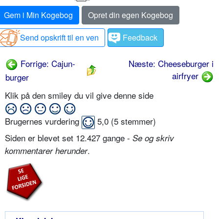
Gem i Min Kogebog
Opret din egen Kogebog
Send opskrift til en ven
Feedback
Forrige: Cajun-
Næste: Cheeseburger i
airfryer
burger
Klik på den smiley du vil give denne side
Brugernes vurdering
5,0
(
5
stemmer)
Siden er blevet set 12.427 gange -
Se og skriv
.
kommentarer herunder