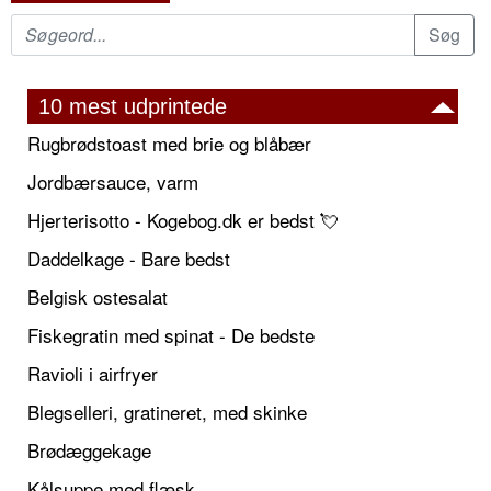
10 mest udprintede
Rugbrødstoast med brie og blåbær
Jordbærsauce, varm
Hjerterisotto - Kogebog.dk er bedst 💘
Daddelkage - Bare bedst
Belgisk ostesalat
Fiskegratin med spinat - De bedste
Ravioli i airfryer
Blegselleri, gratineret, med skinke
Brødæggekage
Kålsuppe med flæsk