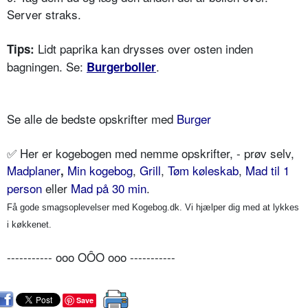
Server straks.
Lidt paprika kan drysses over osten inden
Tips:
bagningen. Se:
.
Burgerboller
Se alle de bedste opskrifter med
Burger
✅
Her er kogebogen med nemme opskrifter, - prøv selv,
Madplaner
Min kogebog
,
Grill
,
Tøm køleskab
,
Mad til 1
,
person
eller
Mad på 30 min
.
Få gode smagsoplevelser med Kogebog.dk. Vi hjælper dig med at lykkes
i køkkenet.
----------- ooo OÔO ooo -----------
Save