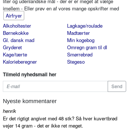
liter og udenlandske mål - der er er meget at vælge
imellem - Eller prøv en af vores mange opskrifter med
Airfryer
Alkoholtester
Lagkage/roulade
Børnekokke
Madtærter
Gl. dansk mad
Min kogebog
Gryderet
Omregn gram til dl
Kage/tærte
Smørrebrød
Kalorieberegner
Stegeso
Tilmeld nyhedsmail her
Nyeste kommentarer
henrik
Er det rigtigt angivet med 48 stk? Så hver kuvertbrød
vejer 14 gram - det er ikke ret meget.