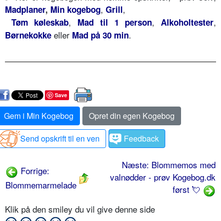
,
,
Madplaner
,
Min kogebog
Grill
,
,
,
Tøm køleskab
Mad til 1 person
Alkoholtester
eller
.
Børnekokke
Mad på 30 min
Save
Gem i Min Kogebog
Opret din egen Kogebog
Send opskrift til en ven
Feedback
Næste: Blommemos med
Forrige:
valnødder - prøv Kogebog.dk
Blommemarmelade
først 💘
Klik på den smiley du vil give denne side