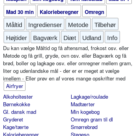
Mad 30 min
Kalorieberegner
Omregn
Måltid
Ingredienser
Metode
Tilbehør
Højtider
Bagværk
Diæt
Udland
Info
Du kan vælge Måltid og få aftensmad, frokost osv. eller
Metode og få grill, gryde, ovn osv. eller Bagværk og få
brød, boller og lagkage osv. eller omregner mellem gram,
liter og udenlandske mål - der er er meget at vælge
imellem - Eller prøv en af vores mange opskrifter med
Airfryer
Alkoholtester
Lagkage/roulade
Børnekokke
Madtærter
Gl. dansk mad
Min kogebog
Gryderet
Omregn gram til dl
Kage/tærte
Smørrebrød
Kalorieberegner
Stegeso