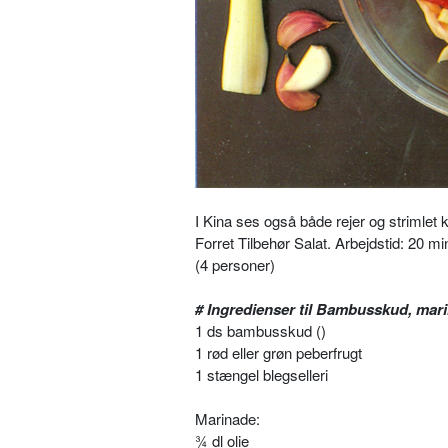
I Kina ses også både rejer og strimlet ko
Forret Tilbehør Salat. Arbejdstid: 20 mi
(4 personer)
# Ingredienser til Bambusskud, mar
1 ds bambusskud ()
1 rød eller grøn peberfrugt
1 stængel blegselleri
Marinade:
¾ dl olie