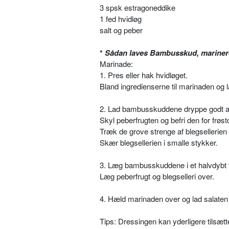
3 spsk estragoneddike
1 fed hvidløg
salt og peber
*
Sådan laves Bambusskud, mariner
Marinade:
1. Pres eller hak hvidløget.
Bland ingredienserne til marinaden og l
2. Lad bambusskuddene dryppe godt af
Skyl peberfrugten og befri den for frøst
Træk de grove strenge af blegsellerie
Skær blegsellerien i smalle stykker.
3. Læg bambusskuddene i et halvdybt 
Læg peberfrugt og blegselleri over.
4. Hæld marinaden over og lad salaten 
Tips: Dressingen kan yderligere tilsætt