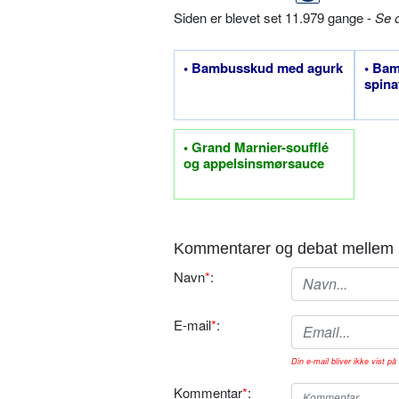
Siden er blevet set 11.979 gange -
Se 
• Bambusskud med agurk
• Ba
spina
• Grand Marnier-soufflé
og appelsinsmørsauce
Kommentarer og debat mellem 
Navn
*
:
E-mail
*
:
Din e-mail bliver ikke vist på 
Kommentar
*
: