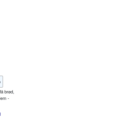
o
få brød,
lem -
l