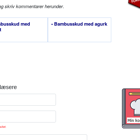
og skriv kommentarer herunder
.
mbusskud med
• Bambusskud med agurk
t
læsere
sitet.