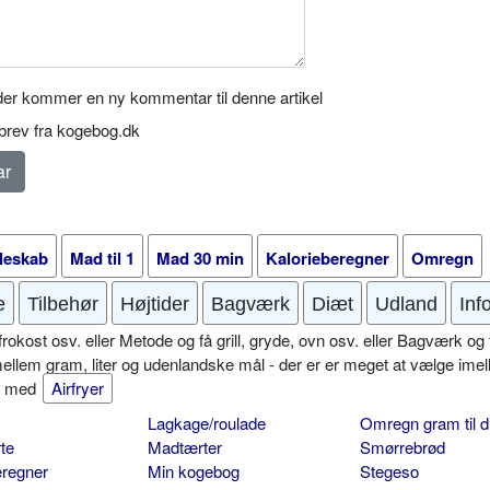
er kommer en ny kommentar til denne artikel
rev fra kogebog.dk
leskab
Mad til 1
Mad 30 min
Kalorieberegner
Omregn
e
Tilbehør
Højtider
Bagværk
Diæt
Udland
Inf
okost osv. eller Metode og få grill, gryde, ovn osv. eller Bagværk og 
mellem gram, liter og udenlandske mål - der er er meget at vælge imel
er med
Airfryer
Lagkage/roulade
Omregn gram til d
te
Madtærter
Smørrebrød
eregner
Min kogebog
Stegeso