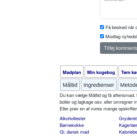
Få besked når d
Modtag nyhedsb
Madplan
Min kogebog
Tøm kø
Måltid
Ingredienser
Metod
Du kan vælge Måltid og få aftensmad, fr
boller og lagkage osv. eller omregner 
Eller prøv en af vores mange opskrift
Alkoholtester
Gryderet
Børnekokke
Kage/tær
Gl. dansk mad
Kalorieb