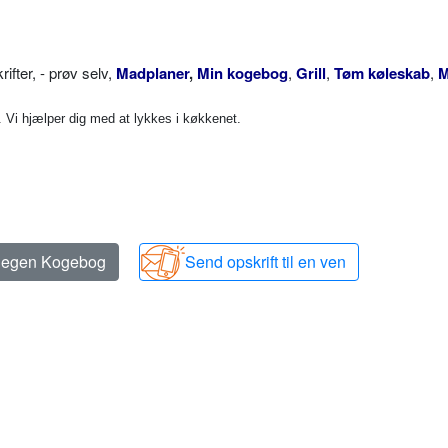
ter, - prøv selv,
Madplaner
,
Min kogebog
,
Grill
,
Tøm køleskab
,
M
Vi hjælper dig med at lykkes i køkkenet.
n egen Kogebog
Send opskrift til en ven