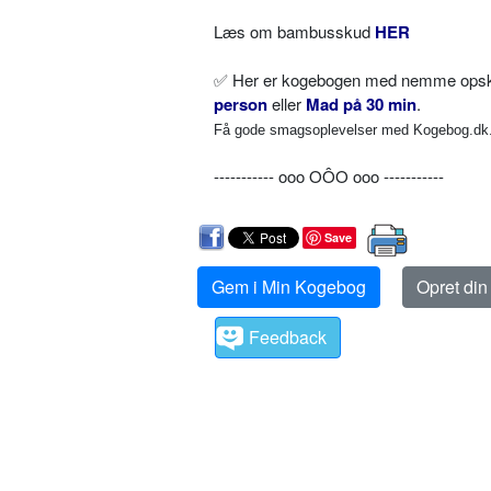
Læs om bambusskud
HER
✅
Her er kogebogen med nemme opskrif
person
eller
Mad på 30 min
.
Få gode smagsoplevelser med Kogebog.dk. 
----------- ooo OÔO ooo -----------
Save
Gem i Min Kogebog
Opret di
Feedback