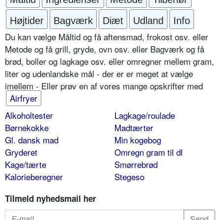
Højtider
Bagværk
Diæt
Udland
Info
Du kan vælge Måltid og få aftensmad, frokost osv. eller
Metode og få grill, gryde, ovn osv. eller Bagværk og få
brød, boller og lagkage osv. eller omregner mellem gram,
liter og udenlandske mål - der er er meget at vælge
imellem - Eller prøv en af vores mange opskrifter med
Airfryer
Alkoholtester
Lagkage/roulade
Børnekokke
Madtærter
Gl. dansk mad
Min kogebog
Gryderet
Omregn gram til dl
Kage/tærte
Smørrebrød
Kalorieberegner
Stegeso
Tilmeld nyhedsmail her