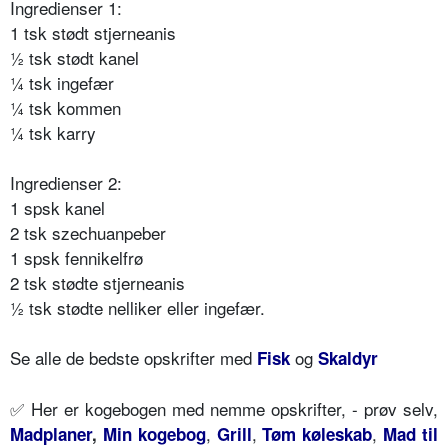
Ingredienser 1:
1 tsk stødt stjerneanis
½ tsk stødt kanel
¼ tsk ingefær
¼ tsk kommen
¼ tsk karry
Ingredienser 2:
1 spsk kanel
2 tsk szechuanpeber
1 spsk fennikelfrø
2 tsk stødte stjerneanis
½ tsk stødte nelliker eller ingefær.
Se alle de bedste opskrifter med
og
Fisk
Skaldyr
✅ Her er kogebogen med nemme opskrifter, - prøv selv,
,
,
,
Madplaner
,
Min kogebog
Grill
Tøm køleskab
Mad til