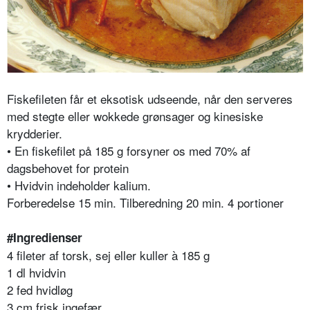
Fiskefileten får et eksotisk udseende, når den serveres
med stegte eller wokkede grønsager og kinesiske
krydderier.
• En fiskefilet på 185 g forsyner os med 70% af
dagsbehovet for protein
• Hvidvin indeholder kalium.
Forberedelse 15 min. Tilberedning 20 min. 4 portioner
#Ingredienser
4 fileter af torsk, sej eller kuller à 185 g
1 dl hvidvin
2 fed hvidløg
3 cm frisk ingefær