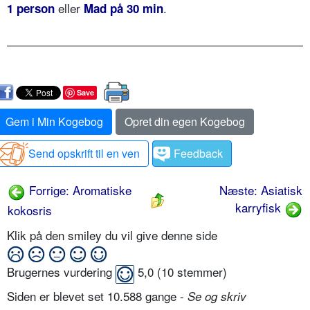
eller
.
1 person
Mad på 30 min
Save
Gem i Min Kogebog
Opret din egen Kogebog
Send opskrift til en ven
Feedback
Forrige: Aromatiske
Næste: Asiatisk
karryfisk
kokosris
Klik på den smiley du vil give denne side
Brugernes vurdering
5,0
(
10
stemmer)
Siden er blevet set 10.588 gange -
Se og skriv