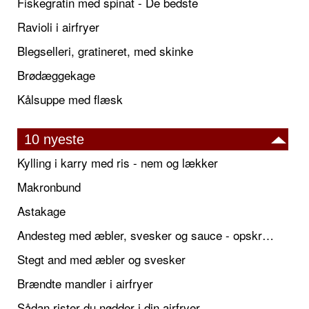
Fiskegratin med spinat - De bedste
Ravioli i airfryer
Blegselleri, gratineret, med skinke
Brødæggekage
Kålsuppe med flæsk
10 nyeste
Kylling i karry med ris - nem og lækker
Makronbund
Astakage
Andesteg med æbler, svesker og sauce - opskrift også til jul
Stegt and med æbler og svesker
Brændte mandler i airfryer
Sådan rister du nødder i din airfryer