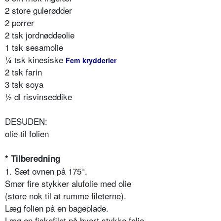
2 store gulerødder
2 porrer
2 tsk jordnøddeolie
1 tsk sesamolie
¼ tsk kinesiske
Fem krydderier
2 tsk farin
3 tsk soya
½ dl risvinseddike
DESUDEN:
olie til folien
* Tilberedning
1. Sæt ovnen på 175°.
Smør fire stykker alufolie med olie
(store nok til at rumme fileterne).
Læg folien på en bageplade.
Læg en fiskefilet på hvert stykke folie.