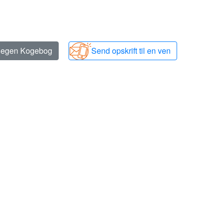
n egen Kogebog
Send opskrift til en ven