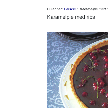
Du er her:
Forside
> Karamelpie med r
Karamelpie med ribs