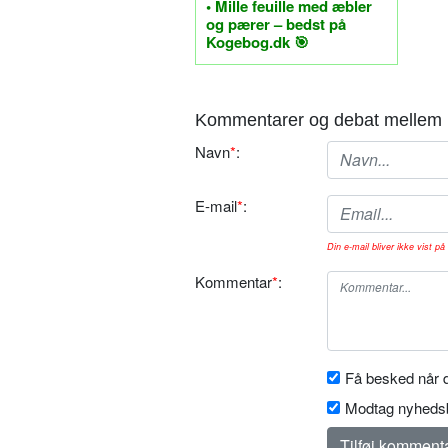
• Mille feuille med æbler
og pærer – bedst på
Kogebog.dk 🎯
Kommentarer og debat mellem 
Navn
*
:
E-mail
*
:
Din e-mail bliver ikke vist på 
Kommentar
*
:
Få besked når d
Modtag nyhedsb