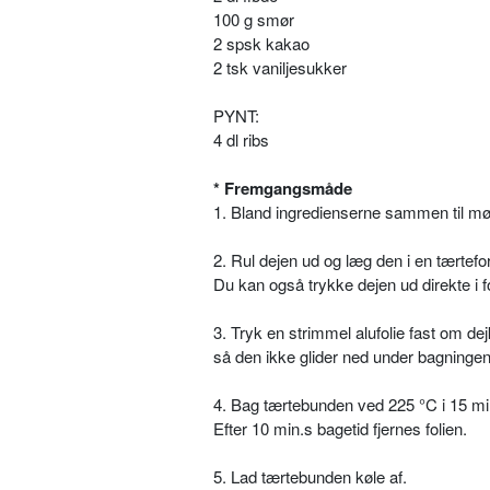
100 g smør
2 spsk kakao
2 tsk vaniljesukker
PYNT:
4 dl ribs
* Fremgangsmåde
1. Bland ingredienserne sammen til mø
2. Rul dejen ud og læg den i en tærtef
Du kan også trykke dejen ud direkte i 
3. Tryk en strimmel alufolie fast om de
så den ikke glider ned under bagningen
4. Bag tærtebunden ved 225 °C i 15 mi
Efter 10 min.s bagetid fjernes folien.
5. Lad tærtebunden køle af.