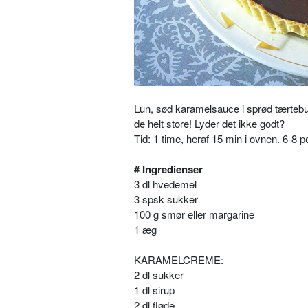
Lun, sød karamelsauce i sprød tærtebu
de helt store! Lyder det ikke godt?
Tid: 1 time, heraf 15 min i ovnen. 6-8 p
# Ingredienser
3 dl hvedemel
3 spsk sukker
100 g smør eller margarine
1 æg
KARAMELCREME:
2 dl sukker
1 dl sirup
2 dl fløde