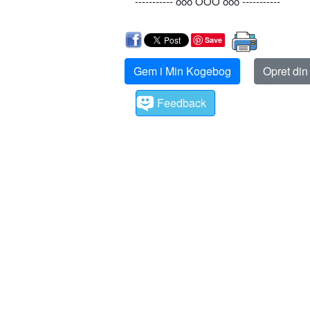
----------- ooo OÔO ooo -----------
Save
Gem i Min Kogebog
Opret di
Feedback