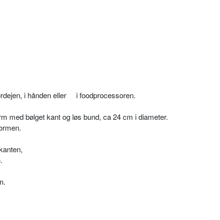
rdejen, i hånden eller i foodprocessoren.
orm med bølget kant og løs bund, ca 24 cm i diameter.
formen.
jkanten,
.
n.