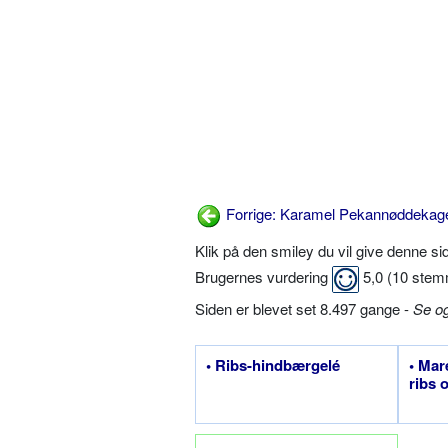
Forrige: Karamel Pekannøddekag
Klik på den smiley du vil give denne s
Brugernes vurdering
5,0
(
10
stem
Siden er blevet set 8.497 gange -
Se o
• Ribs-hindbærgelé
• Ma
ribs 