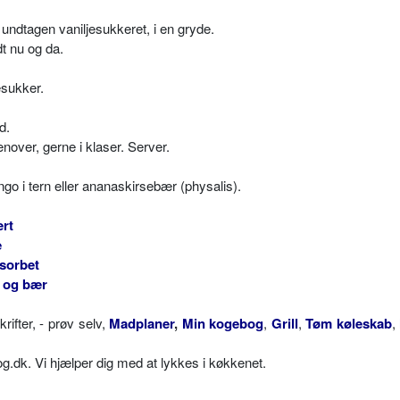
 undtagen vaniljesukkeret, i en gryde.
t nu og da.
esukker.
d.
nover, gerne i klaser. Server.
ngo i tern eller ananaskirsebær (physalis).
rt
e
 sorbet
 og bær
fter, - prøv selv,
Madplaner
,
Min kogebog
,
Grill
,
Tøm køleskab
,
dk. Vi hjælper dig med at lykkes i køkkenet.