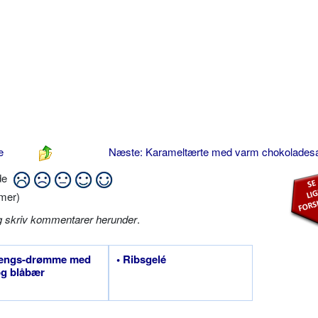
e
Næste: Karameltærte med varm chokolade
ide
mer)
g skriv kommentarer herunder
.
rengs-drømme med
• Ribsgelé
og blåbær