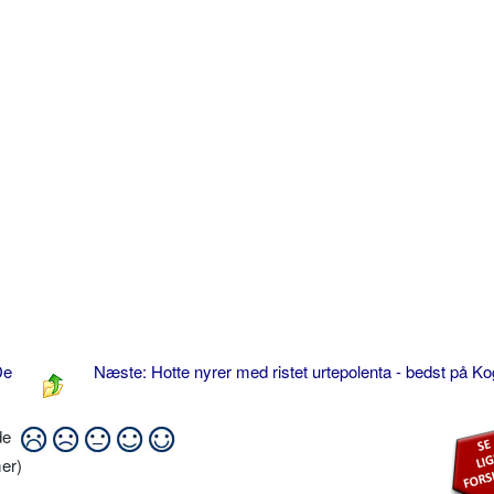
De
Næste: Hotte nyrer med ristet urtepolenta - bedst på K
ide
er)