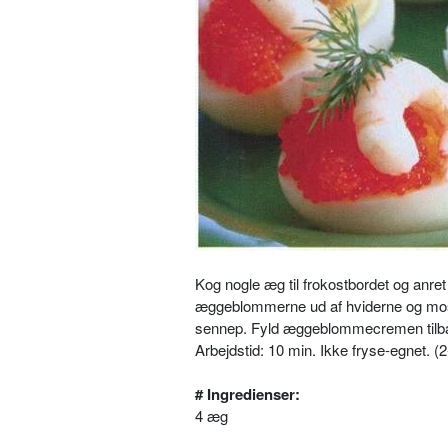
Kog nogle æg til frokostbordet og anret
æggeblommerne ud af hviderne og mos
sennep. Fyld æggeblommecremen tilbag
Arbejdstid: 10 min. Ikke fryse-egnet. (
# Ingredienser:
4 æg