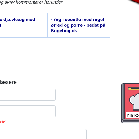
og skriv kommentarer herunder
.
de djævleæg med
• Æg i cocotte med røget
t
ørred og porre - bedst på
Kogebog.dk
læsere
sitet.