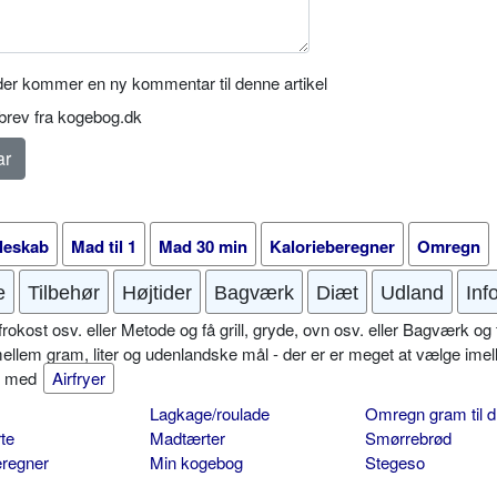
er kommer en ny kommentar til denne artikel
rev fra kogebog.dk
leskab
Mad til 1
Mad 30 min
Kalorieberegner
Omregn
e
Tilbehør
Højtider
Bagværk
Diæt
Udland
Inf
okost osv. eller Metode og få grill, gryde, ovn osv. eller Bagværk og 
mellem gram, liter og udenlandske mål - der er er meget at vælge imel
er med
Airfryer
Lagkage/roulade
Omregn gram til d
te
Madtærter
Smørrebrød
eregner
Min kogebog
Stegeso