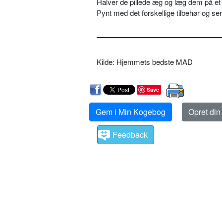
Halver de pillede æg og læg dem på et li
Pynt med det forskellige tilbehør og serve
Kilde: Hjemmets bedste MAD
Save
Gem i Min Kogebog
Opret di
Feedback