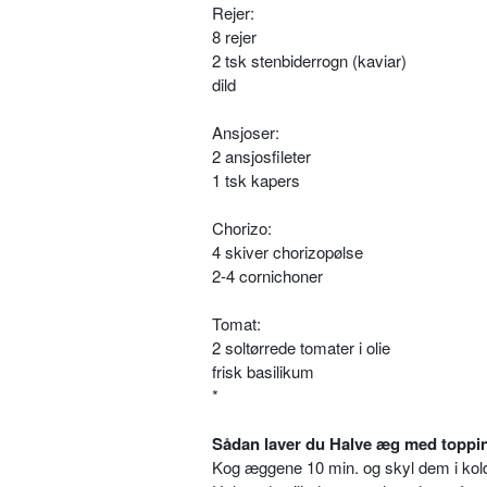
Rejer:
8 rejer
2 tsk stenbiderrogn (kaviar)
dild
Ansjoser:
2 ansjosfileter
1 tsk kapers
Chorizo:
4 skiver chorizopølse
2-4 cornichoner
Tomat:
2 soltørrede tomater i olie
frisk basilikum
*
Sådan laver du Halve æg med toppi
Kog æggene 10 min. og skyl dem i kol