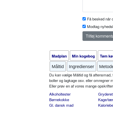
Få besked når d
Modtag nyhedsb
Madplan
Min kogebog
Tøm kø
Måltid
Ingredienser
Metod
Du kan vælge Måltid og få aftensmad, fr
boller og lagkage osv. eller omregner 
Eller prøv en af vores mange opskrift
Alkoholtester
Gryderet
Børnekokke
Kage/tær
Gl. dansk mad
Kalorieb