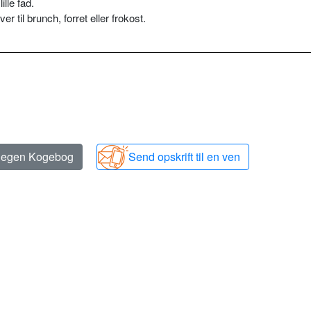
lle fad.
r til brunch, forret eller frokost.
n egen Kogebog
Send opskrift til en ven