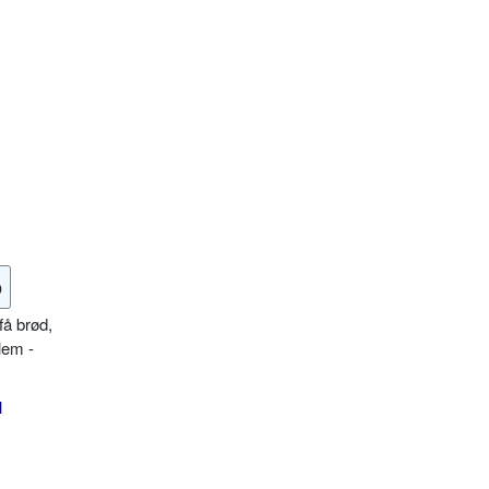
o
få brød,
lem -
l