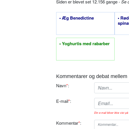
Siden er blevet set 12.156 gange -
Se 
• Æg Benedictine
• Rø
spina
• Yoghurtis med rabarber
Kommentarer og debat mellem 
Navn
*
:
E-mail
*
:
Din e-mail bliver ikke vist på 
Kommentar
*
: