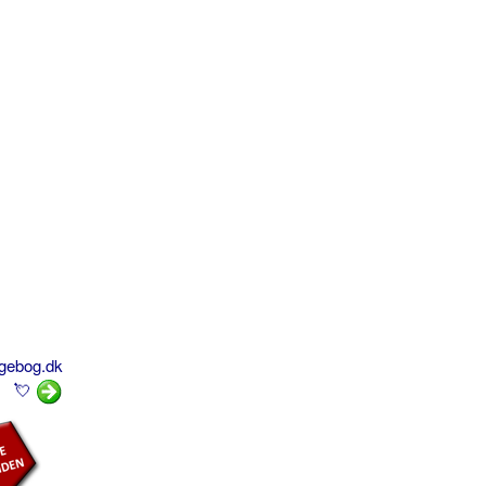
ogebog.dk
💘