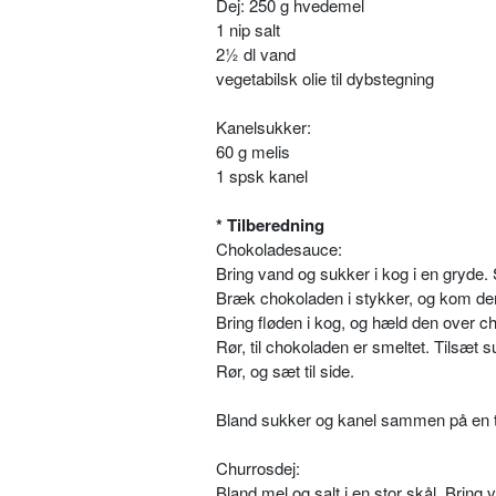
Dej: 250 g hvedemel
1 nip salt
2½ dl vand
vegetabilsk olie til dybstegning
Kanelsukker:
60 g melis
1 spsk kanel
* Tilberedning
Chokoladesauce:
Bring vand og sukker i kog i en gryde. S
Bræk chokoladen i stykker, og kom dem
Bring fløden i kog, og hæld den over c
Rør, til chokoladen er smeltet. Tilsæt 
Rør, og sæt til side.
Bland sukker og kanel sammen på en tal
Churrosdej:
Bland mel og salt i en stor skål. Bring 