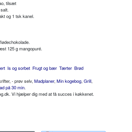
o, tilsæt
salt.
akt og 1 tsk kanel.
flødechokolade.
næst 125 g mangopuré.
ert
Is og sorbet
Frugt og bær
Tærter
Brød
ter, - prøv selv,
Madplaner
,
Min kogebog
,
Grill
,
ad på 30 min
.
dk. Vi hjælper dig med at få succes i køkkenet.