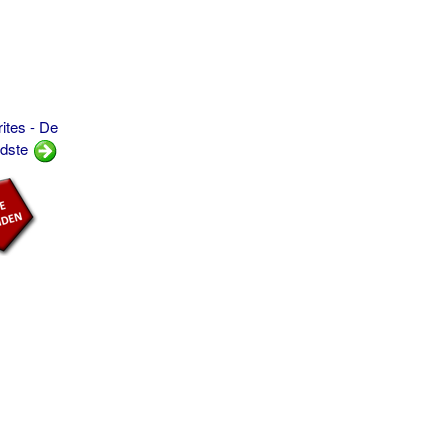
tes - De
dste