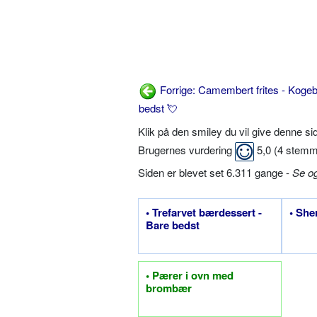
Forrige: Camembert frites - Kogeb
bedst 💘
Klik på den smiley du vil give denne s
Brugernes vurdering
5,0
(
4
stemm
Siden er blevet set 6.311 gange -
Se o
• Trefarvet bærdessert -
• She
Bare bedst
• Pærer i ovn med
brombær