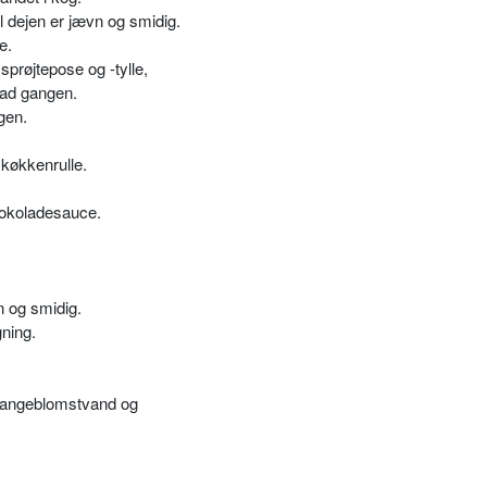
il dejen er jævn og smidig.
e.
prøjtepose og -tylle,
 ad gangen.
gen.
køkkenrulle.
hokoladesauce.
vn og smidig.
gning.
orangeblomstvand og