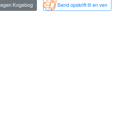
n egen Kogebog
Send opskrift til en ven