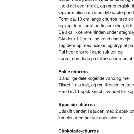
Hæld det over melet, og rør energisk, t
Opvarm olien i en stor, dyb sauterpand
Form ca. 10 cm lange churros med en s
og læg dem i små portioner i olien, 5-6
De skal ikke røre hinden under stegnin
Giv dem 1-2 min., og vend undervejs.
Tag dem op med hulske, og dryp af på 
Rul hver churro i kanelsukker, og
server dem lune på tallerkener med c
Enkle churros
Bland lige dele kogende vand og mel.
Tilsæt 1 nip salt, og rør, til dejen er jæ
Hæld evt 1 spsk kirsch i vandet før ko
Appelsin-churros
Udskift vandet I saucen med 2 spsk 
kanelen med hakket appelsinskal.
Chokolade-churros