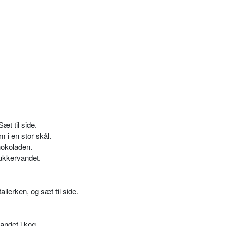
æt til side.
 i en stor skål.
hokoladen.
sukkervandet.
lerken, og sæt til side.
vandet i kog.