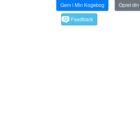
Gem i Min Kogebog
Opret di
Feedback