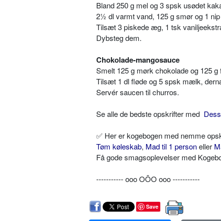
Bland 250 g mel og 3 spsk usødet kaka
2½ dl varmt vand, 125 g smør og 1 nip 
Tilsæt 3 piskede æg, 1 tsk vaniljeekstr
Dybsteg dem.
Chokolade-mangosauce
Smelt 125 g mørk chokolade og 125 g 
Tilsæt 1 dl fløde og 5 spsk mælk, der
Servér saucen til churros.
Se alle de bedste opskrifter med
Dess
✅ Her er kogebogen med nemme opskrif
Tøm køleskab
,
Mad til 1 person
eller
M
Få gode smagsoplevelser med Kogebog.
----------- ooo OÔO ooo -----------
Save