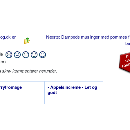
og.dk er
Næste: Dampede muslinger med pommes fri
be
ide
er)
g skriv kommentarer herunder
.
rryfromage
• Appelsincreme - Let og
godt