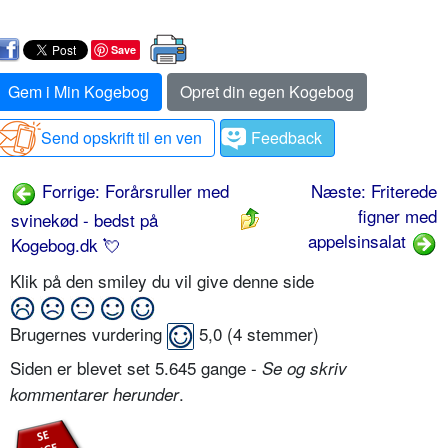
Save
Gem i Min Kogebog
Opret din egen Kogebog
Send opskrift til en ven
Feedback
Forrige: Forårsruller med
Næste: Friterede
figner med
svinekød - bedst på
appelsinsalat
Kogebog.dk 💘
Klik på den smiley du vil give denne side
Brugernes vurdering
5,0
(
4
stemmer)
Siden er blevet set 5.645 gange -
Se og skriv
.
kommentarer herunder