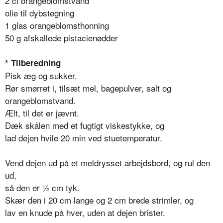
2 cl orangeblomstvand
olie til dybstegning
1 glas orangeblomsthonning
50 g afskallede pistacienødder
* Tilberedning
Pisk æg og sukker.
Rør smørret i, tilsæt mel, bagepulver, salt og
orangeblomstvand.
Ælt, til det er jævnt.
Dæk skålen med et fugtigt viskestykke, og
lad dejen hvile 20 min ved stuetemperatur.
Vend dejen ud på et meldrysset arbejdsbord, og rul den
ud,
så den er ½ cm tyk.
Skær den i 20 cm lange og 2 cm brede strimler, og
lav en knude på hver, uden at dejen brister.