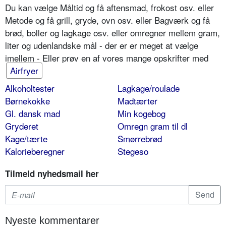
Du kan vælge Måltid og få aftensmad, frokost osv. eller
Metode og få grill, gryde, ovn osv. eller Bagværk og få
brød, boller og lagkage osv. eller omregner mellem gram,
liter og udenlandske mål - der er er meget at vælge
imellem - Eller prøv en af vores mange opskrifter med
Airfryer
Alkoholtester
Lagkage/roulade
Børnekokke
Madtærter
Gl. dansk mad
Min kogebog
Gryderet
Omregn gram til dl
Kage/tærte
Smørrebrød
Kalorieberegner
Stegeso
Tilmeld nyhedsmail her
Nyeste kommentarer