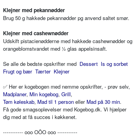
Klejner med pekannødder
Brug 50 g hakkede pekannødder pg anvend saltet smør.
Klejner med cashewnødder
Udskift pistacienødderne med hakkede cashewnødder og
orangeblomstvandet med ½ glas appelsinsaft.
Se alle de bedste opskrifter med
Dessert
Is og sorbet
Frugt og bær
Tærter
Klejner
✅ Her er kogebogen med nemme opskrifter, - prøv selv,
Madplaner
,
Min kogebog
,
Grill
,
Tøm køleskab
,
Mad til 1 person
eller
Mad på 30 min
.
Få gode smagsoplevelser med Kogebog.dk. Vi hjælper
dig med at få succes i køkkenet.
----------- ooo OÔO ooo -----------