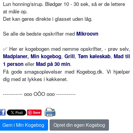
Lun honning/sirup. Blødgør 10 - 30 sek, så er de lettere
at måle op.
Det kan gøres direkte i glasset uden låg.
Se alle de bedste opskrifter med
Mikroovn
✅ Her er kogebogen med nemme opskrifter, - prøv selv,
,
,
,
Madplaner
,
Min kogebog
Grill
Tøm køleskab
Mad til
eller
.
1 person
Mad på 30 min
Få gode smagsoplevelser med Kogebog.dk. Vi hjælper
dig med at lykkes i køkkenet.
----------- ooo OÔO ooo -----------
Save
Gem i Min Kogebog
Opret din egen Kogebog