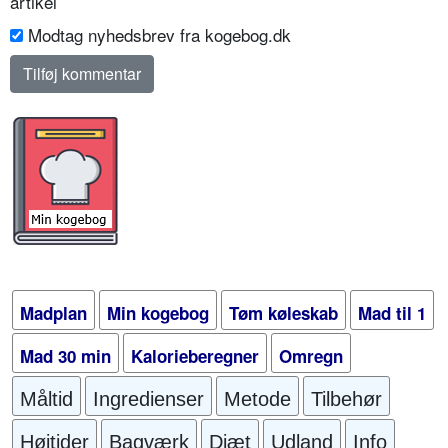
artikel
Modtag nyhedsbrev fra kogebog.dk
Madplan
Min kogebog
Tøm køleskab
Mad til 1
Mad 30 min
Kalorieberegner
Omregn
Måltid
Ingredienser
Metode
Tilbehør
Højtider
Bagværk
Diæt
Udland
Info