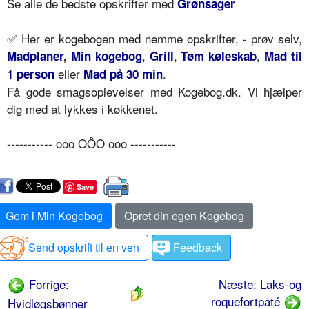
Se alle de bedste opskrifter med
Grønsager
✅
Her er kogebogen med nemme opskrifter, - prøv selv,
,
,
,
Madplaner
,
Min kogebog
Grill
Tøm køleskab
Mad til
eller
.
1 person
Mad på 30 min
Få gode smagsoplevelser med Kogebog.dk. Vi hjælper
dig med at lykkes i køkkenet.
----------- ooo OÔO ooo -----------
Save
Gem i Min Kogebog
Opret din egen Kogebog
Send opskrift til en ven
Feedback
Forrige:
Næste: Laks-og
roquefortpaté
Hvidløgsbønner