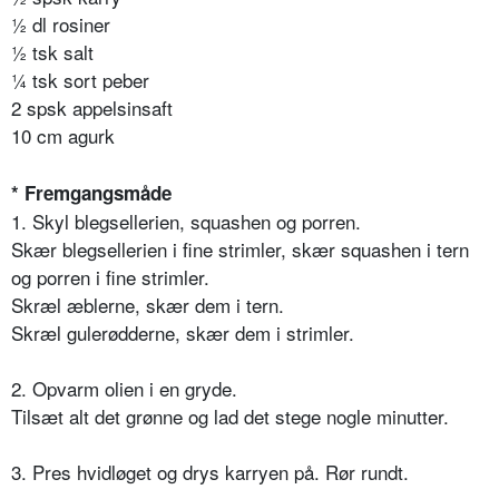
½ dl rosiner
½ tsk salt
¼ tsk sort peber
2 spsk appelsinsaft
10 cm agurk
* Fremgangsmåde
1. Skyl blegsellerien, squashen og porren.
Skær blegsellerien i fine strimler, skær squashen i tern
og porren i fine strimler.
Skræl æblerne, skær dem i tern.
Skræl gulerødderne, skær dem i strimler.
2. Opvarm olien i en gryde.
Tilsæt alt det grønne og lad det stege nogle minutter.
3. Pres hvidløget og drys karryen på. Rør rundt.