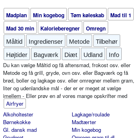
Madplan
Min kogebog
Tøm køleskab
Mad til 1
Mad 30 min
Kalorieberegner
Omregn
Måltid
Ingredienser
Metode
Tilbehør
Højtider
Bagværk
Diæt
Udland
Info
Du kan vælge Måltid og få aftensmad, frokost osv. eller
Metode og få grill, gryde, ovn osv. eller Bagværk og få
brød, boller og lagkage osv. eller omregner mellem gram,
liter og udenlandske mål - der er er meget at vælge
imellem - Eller prøv en af vores mange opskrifter med
Airfryer
Alkoholtester
Lagkage/roulade
Børnekokke
Madtærter
Gl. dansk mad
Min kogebog
Gryderet
Omregn gram til dl