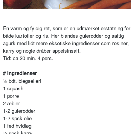
En varm og fyldig ret, som er en udmærket erstatning for
både kartofler og ris. Her blandes gulerødder og saftig
agurk med lidt mere eksotiske ingredienser som rosiner,
karry og nogle dråber appelsinsaft.
Tid: ca 20 min. 4 pers.
# Ingredienser
½ bdt. blegselleri
1 squash
1 porre
2 æbler
1-2 gulerødder
1-2 spsk olie
1 fed hvidløg
½ spsk karry