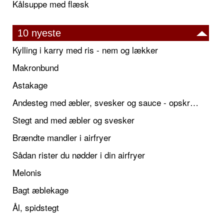
Kålsuppe med flæsk
10 nyeste
Kylling i karry med ris - nem og lækker
Makronbund
Astakage
Andesteg med æbler, svesker og sauce - opskrift også til jul
Stegt and med æbler og svesker
Brændte mandler i airfryer
Sådan rister du nødder i din airfryer
Melonis
Bagt æblekage
Ål, spidstegt