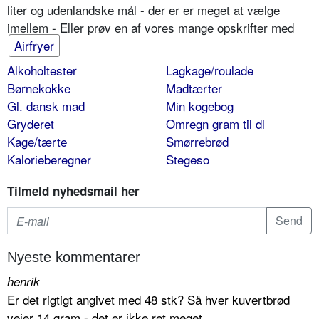
liter og udenlandske mål - der er er meget at vælge
imellem - Eller prøv en af vores mange opskrifter med
Airfryer
Alkoholtester
Lagkage/roulade
Børnekokke
Madtærter
Gl. dansk mad
Min kogebog
Gryderet
Omregn gram til dl
Kage/tærte
Smørrebrød
Kalorieberegner
Stegeso
Tilmeld nyhedsmail her
Nyeste kommentarer
henrik
Er det rigtigt angivet med 48 stk? Så hver kuvertbrød
vejer 14 gram - det er ikke ret meget.