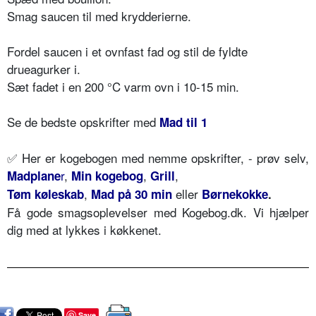
Smag saucen til med krydderierne.
Fordel saucen i et ovnfast fad og stil de fyldte
drueagurker i.
Sæt fadet i en 200 °C varm ovn i 10-15 min.
Se de bedste opskrifter med
Mad til 1
✅ Her er kogebogen med nemme opskrifter, - prøv selv,
r
,
,
,
Madplane
Min kogebog
Grill
,
eller
Tøm køleskab
Mad på 30 min
Børnekokke
.
Få gode smagsoplevelser med Kogebog.dk. Vi hjælper
dig med at lykkes i køkkenet.
Save