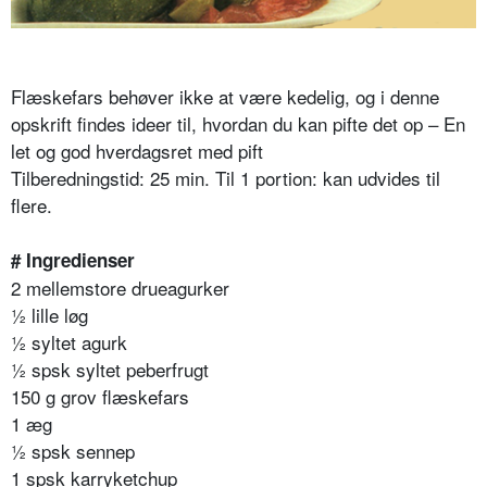
Flæskefars behøver ikke at være kedelig, og i denne
opskrift findes ideer til, hvordan du kan pifte det op – En
let og god hverdagsret med pift
Tilberedningstid: 25 min. Til 1 portion: kan udvides til
flere.
# Ingredienser
2 mellemstore drueagurker
½ lille løg
½ syltet agurk
½ spsk syltet peberfrugt
150 g grov flæskefars
1 æg
½ spsk sennep
1 spsk karryketchup