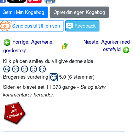
Gem i Min Kogebog
Opret din egen Kogebog
Send opskrift til en ven
Feedback
Forrige: Agerhøne,
Næste: Agurker med
ostefyld
grydestegt
Klik på den smiley du vil give denne side
Brugernes vurdering
5,0
(
6
stemmer)
Siden er blevet set 11.373 gange -
Se og skriv
.
kommentarer herunder