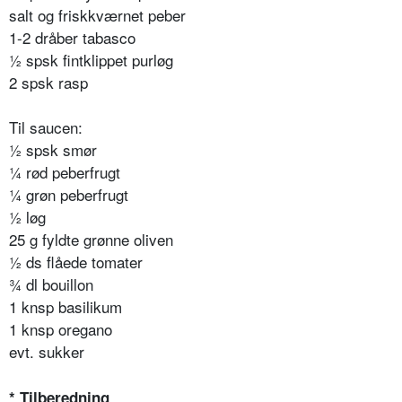
salt og friskkværnet peber
1-2 dråber tabasco
½ spsk fintklippet purløg
2 spsk rasp
Til saucen:
½ spsk smør
¼ rød peberfrugt
¼ grøn peberfrugt
½ løg
25 g fyldte grønne oliven
½ ds flåede tomater
¾ dl bouillon
1 knsp basilikum
1 knsp oregano
evt. sukker
* Tilberedning