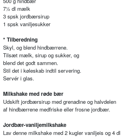
500 g hindbær
7½ dl mælk
3 spsk jordbærsirup
1 spsk vaniljesukker
* Tilberedning
Skyl, og blend hindbærrene.
Tilsæt mælk, sirup og sukker, og
blend det godt sammen.
Stil det i køleskab indtil servering.
Servér i glas.
Milkshake med røde bær
Udskift jordbærsirup med grenadine og halvdelen
af hindbærrene medfriske eller frosne jordbær.
Jordbær-vaniljemilkshake
Lav denne milkshake med 2 kugler vaniljeis og 4 dl