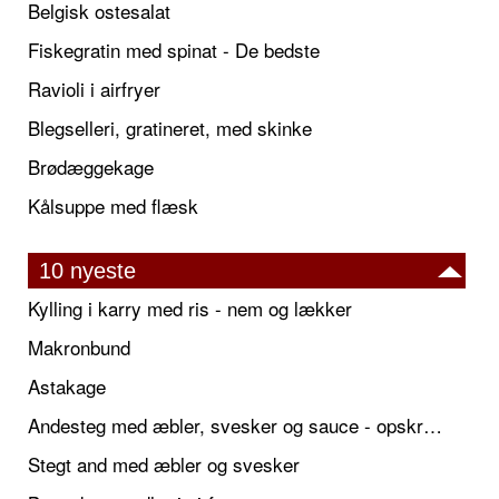
Belgisk ostesalat
Fiskegratin med spinat - De bedste
Ravioli i airfryer
Blegselleri, gratineret, med skinke
Brødæggekage
Kålsuppe med flæsk
10 nyeste
Kylling i karry med ris - nem og lækker
Makronbund
Astakage
Andesteg med æbler, svesker og sauce - opskrift også til jul
Stegt and med æbler og svesker