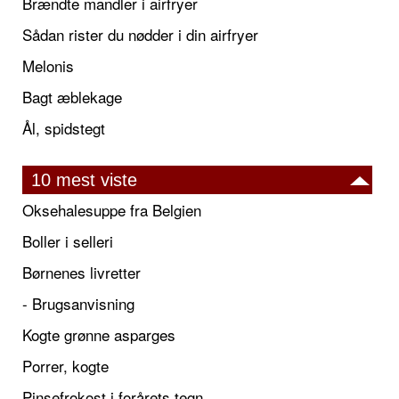
Brændte mandler i airfryer
Sådan rister du nødder i din airfryer
Melonis
Bagt æblekage
Ål, spidstegt
10 mest viste
Oksehalesuppe fra Belgien
Boller i selleri
Børnenes livretter
- Brugsanvisning
Kogte grønne asparges
Porrer, kogte
Pinsefrokost i forårets tegn