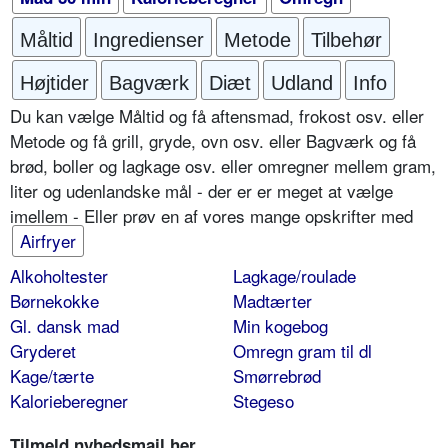
Måltid
Ingredienser
Metode
Tilbehør
Højtider
Bagværk
Diæt
Udland
Info
Du kan vælge Måltid og få aftensmad, frokost osv. eller
Metode og få grill, gryde, ovn osv. eller Bagværk og få
brød, boller og lagkage osv. eller omregner mellem gram,
liter og udenlandske mål - der er er meget at vælge
imellem - Eller prøv en af vores mange opskrifter med
Airfryer
Alkoholtester
Lagkage/roulade
Børnekokke
Madtærter
Gl. dansk mad
Min kogebog
Gryderet
Omregn gram til dl
Kage/tærte
Smørrebrød
Kalorieberegner
Stegeso
Tilmeld nyhedsmail her