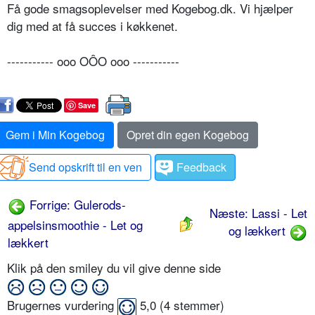
Få gode smagsoplevelser med Kogebog.dk. Vi hjælper
dig med at få succes i køkkenet.
----------- ooo OÔO ooo -----------
Save
Gem i Min Kogebog
Opret din egen Kogebog
Send opskrift til en ven
Feedback
Forrige: Gulerods-
Næste: Lassi - Let
appelsinsmoothie - Let og
og lækkert
lækkert
Klik på den smiley du vil give denne side
Brugernes vurdering
5,0
(
4
stemmer)