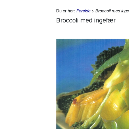
Du er her:
Forside
> Broccoli med ing
Broccoli med ingefær