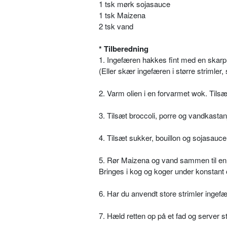
1 tsk mørk sojasauce
1 tsk Maizena
2 tsk vand
* Tilberedning
1. Ingefæren hakkes fint med en skarp 
(Eller skær ingefæren i større strimler
2. Varm olien i en forvarmet wok. Tilsæ
3. Tilsæt broccoli, porre og vandkastanj
4. Tilsæt sukker, bouillon og sojasauce
5. Rør Maizena og vand sammen til en 
Bringes i kog og koger under konstant o
6. Har du anvendt store strimler ingef
7. Hæld retten op på et fad og server s