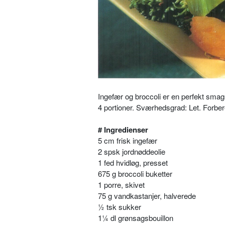
Ingefær og broccoli er en perfekt smag
4 portioner. Sværhedsgrad: Let. Forber
# Ingredienser
5 cm frisk ingefær
2 spsk jordnøddeolie
1 fed hvidløg, presset
675 g broccoli buketter
1 porre, skivet
75 g vandkastanjer, halverede
½ tsk sukker
1¼ dl grønsagsbouillon