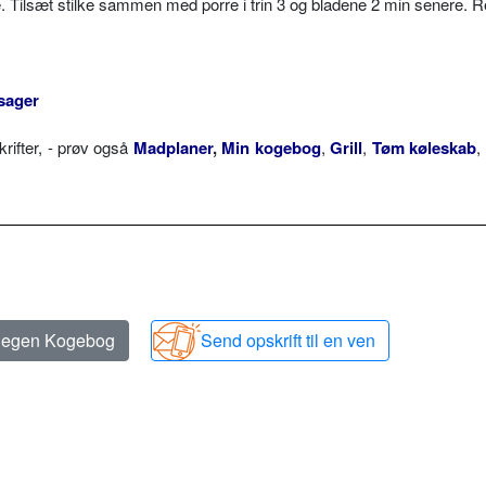
te. Tilsæt stilke sammen med porre i trin 3 og bladene 2 min senere. 
sager
ifter, - prøv også
Madplaner
,
Min kogebog
,
Grill
,
Tøm køleskab
,
n egen Kogebog
Send opskrift til en ven