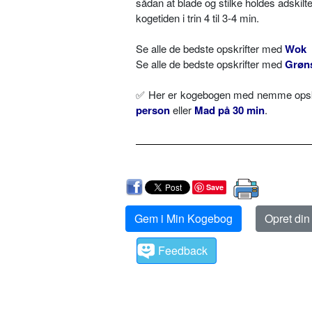
sådan at blade og stilke holdes adskil
kogetiden i trin 4 til 3-4 min.
Se alle de bedste opskrifter med
Wok
Se alle de bedste opskrifter med
Grøn
✅ Her er kogebogen med nemme opskr
person
eller
Mad på 30 min
.
Save
Gem i Min Kogebog
Opret di
Feedback