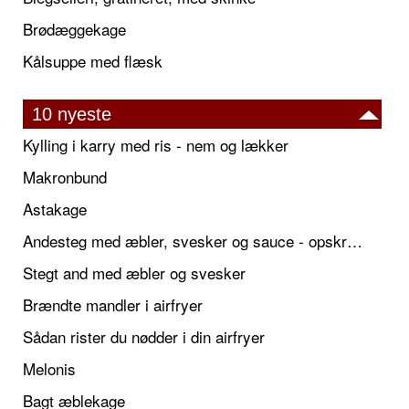
Brødæggekage
Kålsuppe med flæsk
10 nyeste
Kylling i karry med ris - nem og lækker
Makronbund
Astakage
Andesteg med æbler, svesker og sauce - opskrift også til jul
Stegt and med æbler og svesker
Brændte mandler i airfryer
Sådan rister du nødder i din airfryer
Melonis
Bagt æblekage