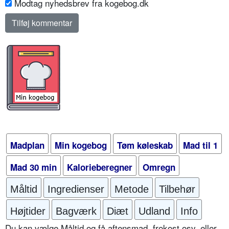
Modtag nyhedsbrev fra kogebog.dk
Madplan
Min kogebog
Tøm køleskab
Mad til 1
Mad 30 min
Kalorieberegner
Omregn
Måltid
Ingredienser
Metode
Tilbehør
Højtider
Bagværk
Diæt
Udland
Info
Du kan vælge Måltid og få aftensmad, frokost osv. eller