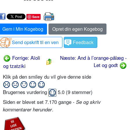
Save
Gem i Min Kogebog
Opret din egen Kogebog
Send opskrift til en ven
Feedback
Forrige: Aïoli
Næste: And à l’orange-pålæg -
Let og godt
og tzatziki
Klik på den smiley du vil give denne side
Brugernes vurdering
5.0
(
9
stemmer)
Siden er blevet set 7.170 gange -
Se og skriv
.
kommentarer herunder