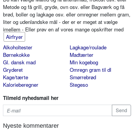
Metode og få grill, gryde, ovn osv. eller Bagværk og få
brød, boller og lagkage osv. eller omregner mellem gram,
liter og udenlandske mål - der er er meget at vælge
imellem - Eller prøv en af vores mange opskrifter med
Airfryer
Alkoholtester
Lagkage/roulade
Børnekokke
Madtærter
Gl. dansk mad
Min kogebog
Gryderet
Omregn gram til dl
Kage/tærte
Smørrebrød
Kalorieberegner
Stegeso
Tilmeld nyhedsmail her
Nyeste kommentarer