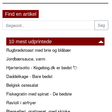
Find en artikel
10 mest udprintede
Rugbrødstoast med brie og blåbær
Jordbærsauce, varm
Hjerterisotto - Kogebog.dk er bedst 💘
Daddelkage - Bare bedst
Belgisk ostesalat
Fiskegratin med spinat - De bedste
Ravioli i airfryer
Blegselleri, gratineret, med skinke