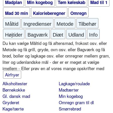
Madplan
Min kogebog
Tøm køleskab
Mad til 1
Mad 30 min
Kalorieberegner
Omregn
Måltid
Ingredienser
Metode
Tilbehør
Højtider
Bagværk
Diæt
Udland
Info
Du kan vælge Måltid og få aftensmad, frokost osv. eller
Metode og få grill, gryde, ovn osv. eller Bagværk og få
brød, boller og lagkage osv. eller omregner mellem gram,
liter og udenlandske mål - der er er meget at vælge
imellem - Eller prøv en af vores mange opskrifter med
Airfryer
Alkoholtester
Lagkage/roulade
Børnekokke
Madtærter
Gl. dansk mad
Min kogebog
Gryderet
Omregn gram til dl
Kage/tærte
Smørrebrød