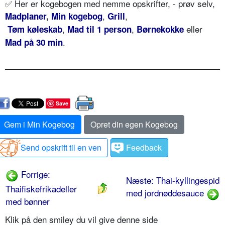
✅ Her er kogebogen med nemme opskrifter, - prøv selv,
,
,
Madplaner
,
Min kogebog
Grill
,
,
eller
Tøm køleskab
Mad til 1 person
Børnekokke
.
Mad på 30 min
Save
Gem i Min Kogebog
Opret din egen Kogebog
Send opskrift til en ven
Feedback
Forrige:
Næste: Thai-kyllingespid
Thaifiskefrikadeller
med jordnøddesauce
med bønner
Klik på den smiley du vil give denne side