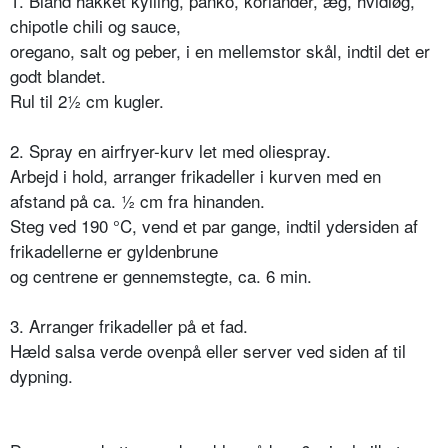
1. Bland hakket kylling, panko, koriander, æg, hvidløg,
chipotle chili og sauce,
oregano, salt og peber, i en mellemstor skål, indtil det er
godt blandet.
Rul til 2½ cm kugler.
2. Spray en airfryer-kurv let med oliespray.
Arbejd i hold, arranger frikadeller i kurven med en
afstand på ca. ½ cm fra hinanden.
Steg ved 190 °C, vend et par gange, indtil ydersiden af
frikadellerne er gyldenbrune
og centrene er gennemstegte, ca. 6 min.
3. Arranger frikadeller på et fad.
Hæld salsa verde ovenpå eller server ved siden af til
dypning.