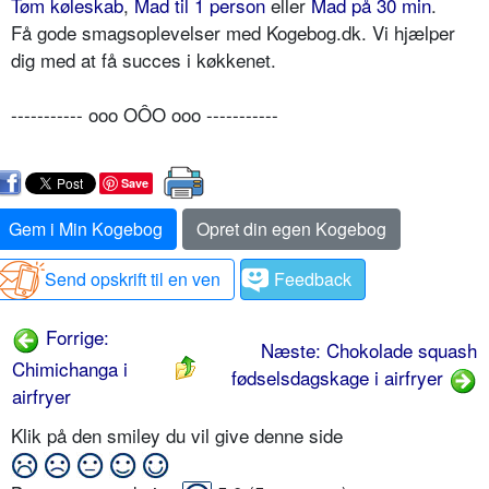
Tøm køleskab
,
Mad til 1 person
eller
Mad på 30 min
.
Få gode smagsoplevelser med Kogebog.dk. Vi hjælper
dig med at få succes i køkkenet.
----------- ooo OÔO ooo -----------
Save
Gem i Min Kogebog
Opret din egen Kogebog
Send opskrift til en ven
Feedback
Forrige:
Næste: Chokolade squash
Chimichanga i
fødselsdagskage i airfryer
airfryer
Klik på den smiley du vil give denne side