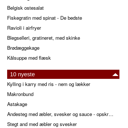
Belgisk ostesalat
Fiskegratin med spinat - De bedste
Ravioli i airfryer
Blegselleri, gratineret, med skinke
Brødæggekage
Kålsuppe med flæsk
10 nyeste
Kylling i karry med ris - nem og lækker
Makronbund
Astakage
Andesteg med æbler, svesker og sauce - opskrift også til jul
Stegt and med æbler og svesker