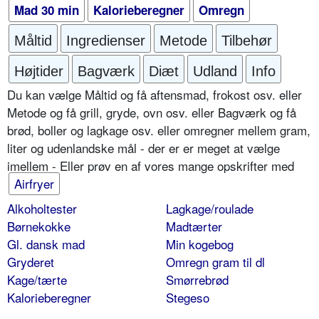
Mad 30 min
Kalorieberegner
Omregn
Måltid
Ingredienser
Metode
Tilbehør
Højtider
Bagværk
Diæt
Udland
Info
Du kan vælge Måltid og få aftensmad, frokost osv. eller
Metode og få grill, gryde, ovn osv. eller Bagværk og få
brød, boller og lagkage osv. eller omregner mellem gram,
liter og udenlandske mål - der er er meget at vælge
imellem - Eller prøv en af vores mange opskrifter med
Airfryer
Alkoholtester
Lagkage/roulade
Børnekokke
Madtærter
Gl. dansk mad
Min kogebog
Gryderet
Omregn gram til dl
Kage/tærte
Smørrebrød
Kalorieberegner
Stegeso