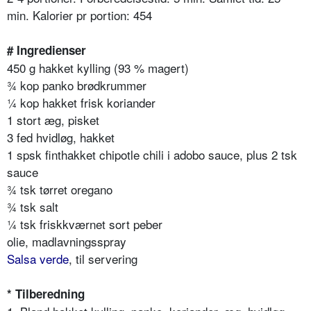
min. Kalorier pr portion: 454
# Ingredienser
450 g hakket kylling (93 % magert)
¾ kop panko brødkrummer
¼ kop hakket frisk koriander
1 stort æg, pisket
3 fed hvidløg, hakket
1 spsk finthakket chipotle chili i adobo sauce, plus 2 tsk
sauce
¾ tsk tørret oregano
¾ tsk salt
¼ tsk friskkværnet sort peber
olie, madlavningsspray
Salsa verde
, til servering
* Tilberedning