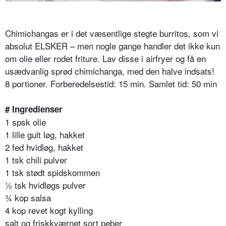
Chimichangas er i det væsentlige stegte burritos, som vi
absolut ELSKER – men nogle gange handler det ikke kun
om olie eller rodet friture. Lav disse i airfryer og få en
usædvanlig sprød chimichanga, med den halve indsats!
8 portioner. Forberedelsestid: 15 min. Samlet tid: 50 min
# Ingredienser
1 spsk olie
1 lille gult løg, hakket
2 fed hvidløg, hakket
1 tsk chili pulver
1 tsk stødt spidskommen
½ tsk hvidløgs pulver
¾ kop salsa
4 kop revet kogt kylling
salt og friskkværnet sort peber