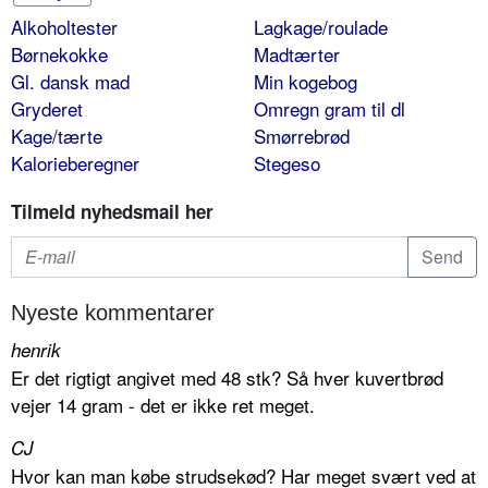
Alkoholtester
Lagkage/roulade
Børnekokke
Madtærter
Gl. dansk mad
Min kogebog
Gryderet
Omregn gram til dl
Kage/tærte
Smørrebrød
Kalorieberegner
Stegeso
Tilmeld nyhedsmail her
Nyeste kommentarer
henrik
Er det rigtigt angivet med 48 stk? Så hver kuvertbrød
vejer 14 gram - det er ikke ret meget.
CJ
Hvor kan man købe strudsekød? Har meget svært ved at