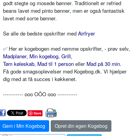
godt stegte og mosede bønner. Traditionelt er refried
beans lavet med pinto bønner, men er også fantastisk
lavet med sorte bønner.
Se alle de bedste opskrifter med
Airfryer
✅ Her er kogebogen med nemme opskrifter, - prøv selv,
Madplaner
,
Min kogebog
,
Grill
,
Tøm køleskab
,
Mad til 1 person
eller
Mad på 30 min
.
Få gode smagsoplevelser med Kogebog.dk. Vi hjælper
dig med at få succes i køkkenet.
----------- ooo OÔO ooo -----------
Save
Gem i Min Kogebog
Opret din egen Kogebog