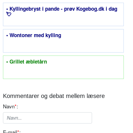
• Kyllingebryst i pande - prøv Kogebog.dk i dag
💘
• Wontoner med kylling
• Grillet æbletårn
Kommentarer og debat mellem læsere
Navn
*
:
E-mail
*
: