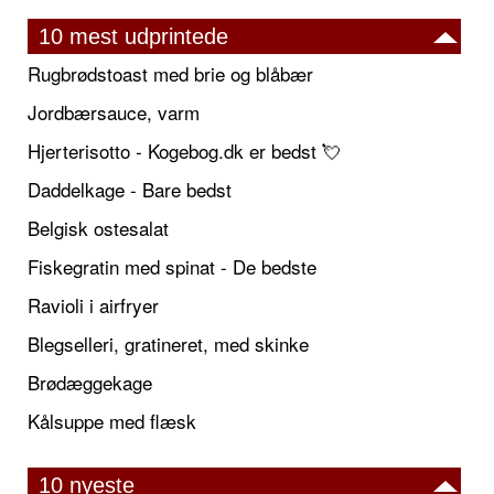
10 mest udprintede
Rugbrødstoast med brie og blåbær
Jordbærsauce, varm
Hjerterisotto - Kogebog.dk er bedst 💘
Daddelkage - Bare bedst
Belgisk ostesalat
Fiskegratin med spinat - De bedste
Ravioli i airfryer
Blegselleri, gratineret, med skinke
Brødæggekage
Kålsuppe med flæsk
10 nyeste