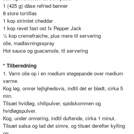
1 (425 g) dåse refried bønner
8 store tortillas
1 kop strimlet cheddar
1 kop revet fast ost fx Pepper Jack
½ kop cremefraiche, plus mere til servering
olie, madlavningsspray
Hot sauce og guacamole, til servering
* Tilberedning
1. Varm olie op i en medium stegepande over medium
varme.
Kog løg, omrør lejlighedsvis, indtil det er blødt, cirka 5
min.
Tilsæt hvidløg, chilipulver, spidskommen og
hvidløgspulver.
Kog, under omrøring, indtil duftende, cirka 1 minut.
Tilsæt salsa og lad det simre, og tilsæt derefter kylling
og