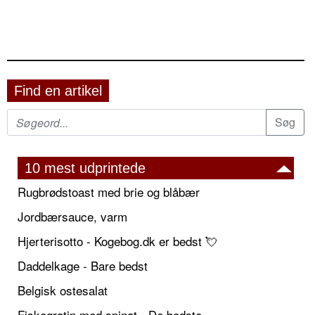
Find en artikel
10 mest udprintede
Rugbrødstoast med brie og blåbær
Jordbærsauce, varm
Hjerterisotto - Kogebog.dk er bedst 💘
Daddelkage - Bare bedst
Belgisk ostesalat
Fiskegratin med spinat - De bedste