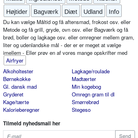
Højtider
Bagværk
Diæt
Udland
Info
Du kan vælge Måltid og få aftensmad, frokost osv. eller
Metode og få grill, gryde, ovn osv. eller Bagværk og få
brød, boller og lagkage osv. eller omregner mellem gram,
liter og udenlandske mål - der er er meget at vælge
imellem - Eller prøv en af vores mange opskrifter med
Airfryer
Alkoholtester
Lagkage/roulade
Børnekokke
Madtærter
Gl. dansk mad
Min kogebog
Gryderet
Omregn gram til dl
Kage/tærte
Smørrebrød
Kalorieberegner
Stegeso
Tilmeld nyhedsmail her