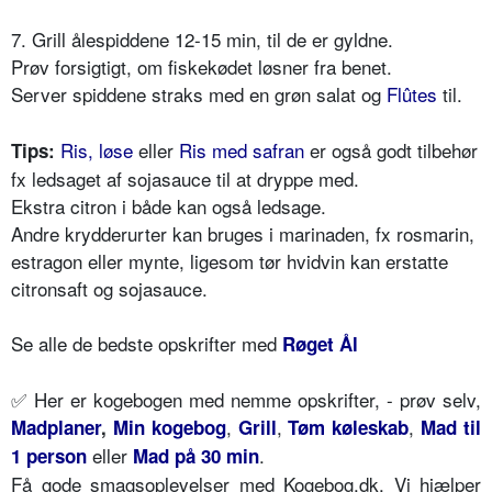
7. Grill ålespiddene 12-15 min, til de er gyldne.
Prøv forsigtigt, om fiskekødet løsner fra benet.
Server spiddene straks med en grøn salat og
Flûtes
til.
Ris, løse
eller
Ris med safran
er også godt tilbehør
Tips:
fx ledsaget af sojasauce til at dryppe med.
Ekstra citron i både kan også ledsage.
Andre krydderurter kan bruges i marinaden, fx rosmarin,
estragon eller mynte, ligesom tør hvidvin kan erstatte
citronsaft og sojasauce.
Se alle de bedste opskrifter med
Røget Ål
✅
Her er kogebogen med nemme opskrifter, - prøv selv,
,
,
,
Madplaner
,
Min kogebog
Grill
Tøm køleskab
Mad til
eller
.
1 person
Mad på 30 min
Få gode smagsoplevelser med Kogebog.dk. Vi hjælper