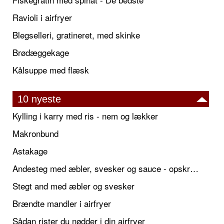
Ravioli i airfryer
Blegselleri, gratineret, med skinke
Brødæggekage
Kålsuppe med flæsk
10 nyeste
Kylling i karry med ris - nem og lækker
Makronbund
Astakage
Andesteg med æbler, svesker og sauce - opskrift også til jul
Stegt and med æbler og svesker
Brændte mandler i airfryer
Sådan rister du nødder i din airfryer