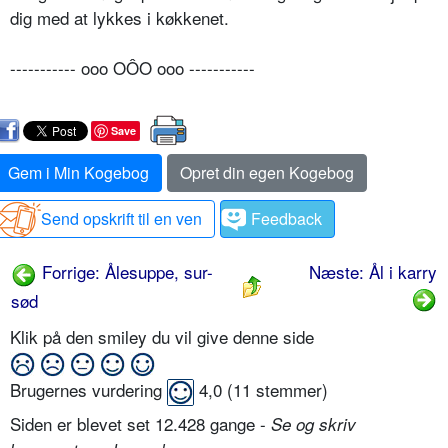
dig med at lykkes i køkkenet.
----------- ooo OÔO ooo -----------
Save
Gem i Min Kogebog
Opret din egen Kogebog
Send opskrift til en ven
Feedback
Forrige: Ålesuppe, sur-
Næste: Ål i karry
sød
Klik på den smiley du vil give denne side
Brugernes vurdering
4,0
(
11
stemmer)
Siden er blevet set 12.428 gange -
Se og skriv