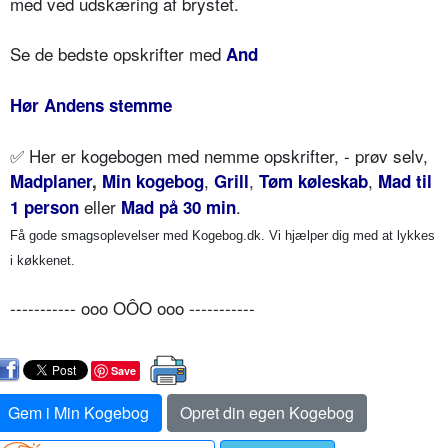
med ved udskæring af brystet.
Se de bedste opskrifter med
And
Hør Andens stemme
✅
Her er kogebogen med nemme opskrifter, - prøv selv,
,
,
,
Madplaner
,
Min kogebog
Grill
Tøm køleskab
Mad til
eller
.
1 person
Mad på 30 min
Få gode smagsoplevelser med Kogebog.dk. Vi hjælper dig med at lykkes
i køkkenet.
----------- ooo OÔO ooo -----------
Save
Gem i Min Kogebog
Opret din egen Kogebog