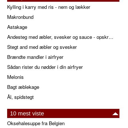
Kylling i karry med ris - nem og lækker
Makronbund
Astakage
Andesteg med æbler, svesker og sauce - opskrift også til jul
Stegt and med æbler og svesker
Brændte mandler i airfryer
Sådan rister du nødder i din airfryer
Melonis
Bagt æblekage
Ål, spidstegt
10 mest viste
Oksehalesuppe fra Belgien