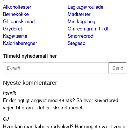
Alkoholtester
Lagkage/roulade
Børnekokke
Madtærter
Gl. dansk mad
Min kogebog
Gryderet
Omregn gram til dl
Kage/tærte
Smørrebrød
Kalorieberegner
Stegeso
Tilmeld nyhedsmail her
Nyeste kommentarer
henrik
Er det rigtigt angivet med 48 stk? Så hver kuvertbrød
vejer 14 gram - det er ikke ret meget.
CJ
Hvor kan man købe strudsekød? Har meget svært ved at