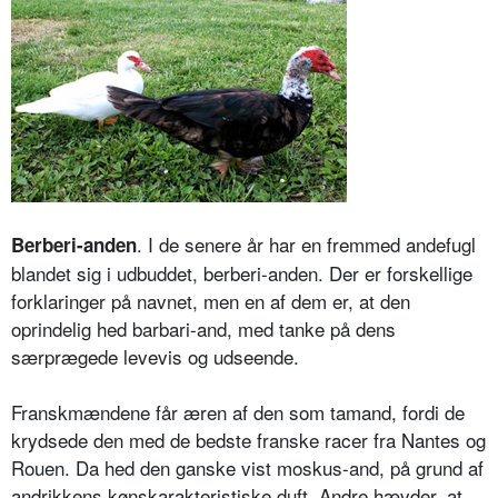
. I de senere år har en fremmed andefugl
Berberi-anden
blandet sig i udbuddet, berberi-anden. Der er forskellige
forklaringer på navnet, men en af dem er, at den
oprindelig hed barbari-and, med tanke på dens
særprægede levevis og udseende.
Franskmændene får æren af den som tamand, fordi de
krydsede den med de bedste franske racer fra Nantes og
Rouen. Da hed den ganske vist moskus-and, på grund af
andrikkens kønskarakteristiske duft. Andre hævder, at