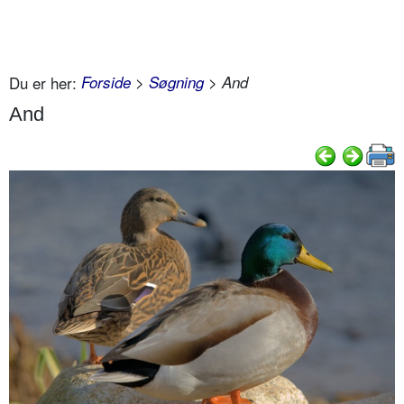
Du er her:
Forside
>
Søgning
> And
And