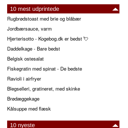
10 mest udprintede
Rugbrødstoast med brie og blåbær
Jordbærsauce, varm
Hjerterisotto - Kogebog.dk er bedst 💘
Daddelkage - Bare bedst
Belgisk ostesalat
Fiskegratin med spinat - De bedste
Ravioli i airfryer
Blegselleri, gratineret, med skinke
Brødæggekage
Kålsuppe med flæsk
10 nyeste