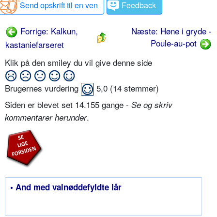
Send opskrift til en ven
Feedback
Forrige: Kalkun,
Næste: Høne i gryde -
Poule-au-pot
kastaniefarseret
Klik på den smiley du vil give denne side
Brugernes vurdering
5,0
(
14
stemmer)
Siden er blevet set 14.155 gange -
Se og skriv
.
kommentarer herunder
• And med valnøddefyldte lår