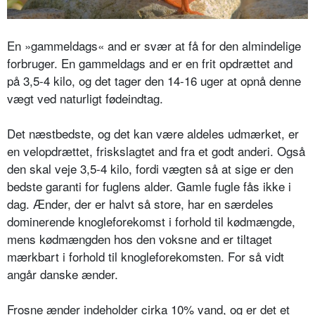
En »gammeldags« and er svær at få for den almindelige
forbruger. En gammeldags and er en frit opdrættet and
på 3,5-4 kilo, og det tager den 14-16 uger at opnå denne
vægt ved naturligt fødeindtag.
Det næstbedste, og det kan være aldeles udmærket, er
en velopdrættet, friskslagtet and fra et godt anderi. Også
den skal veje 3,5-4 kilo, fordi vægten så at sige er den
bedste garanti for fuglens alder. Gamle fugle fås ikke i
dag. Ænder, der er halvt så store, har en særdeles
dominerende knogleforekomst i forhold til kødmængde,
mens kødmængden hos den voksne and er tiltaget
mærkbart i forhold til knogleforekomsten. For så vidt
angår danske ænder.
Frosne ænder indeholder cirka 10% vand, og er det et