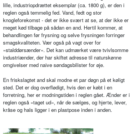
lille, industriopdrættet eksemplar (ca. 1800 g), er den i
reglen også temmelig fed. Vand, fedt og stor
knogleforekomst - det er ikke svært at se, at der ikke er
meget kød tilbage på sådan en and. Hertil kommer, at
behandlingen før frysning og selve frysningen forringer
smagskvaliteten. Vær også på vagt over for
»stalddørsænder«. Det kan udmærket være tvivlsomme
industriænder, der har skiftet adresse til naturskønne
omgivelser med naive søndagsbilister for øje.
En friskslagtet and skal modne et par døgn på et køligt
sted. Det er dog overflødigt, hvis den er købt i en
forretning, her er modningstiden i reglen gået. Ænder er i
reglen også »taget ud«, når de sæl­ges, og hjerte, lever,
kråse og hals ligger i en plastpose inden i anden.