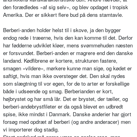
den forædledes »af sig selv«, og blev opdaget i tropisk
Amerika. Der er sikkert flere bud på dens stamtavle.
Berberi-anden holder helst til i skove, ja den bygger
endog rede i træerne, hvis den kan komme til det. Derfor
har fødderne udviklet kløer, mens svømmehuden næsten
er forsvundet. Berberi-anden er magrere end den danske
landand. Kødfibrene er kortere, strukturen fastere,
smagen »vildere«, mørkere kunne man sige, og kødet er
saftigt, hvis man ikke oversteger det. Den skal nydes
som slægtning til vor egen, for de to arter er forskellige
både i udseende og smag. Berberianden er kort,
højbrystet og har små lår. Det er brystet, der tæller, og
berberi-andebrystfileter er da også blevet en udbredt
spise, ikke mindst i Danmark. Danske anderier har gjort
forsøg med opdræt af berberi (og andre anderacer) men
vi importerer dog stadig.
Stegt andekød må gerne være en anelse rosa, men