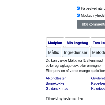
Få besked når d
Modtag nyhedsb
Madplan
Min kogebog
Tøm kø
Måltid
Ingredienser
Metod
Du kan vælge Måltid og få aftensmad, fr
boller og lagkage osv. eller omregner 
Eller prøv en af vores mange opskrift
Alkoholtester
Gryderet
Børnekokke
Kage/tær
Gl. dansk mad
Kalorieb
Tilmeld nyhedsmail her