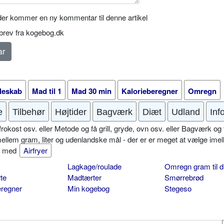
er kommer en ny kommentar til denne artikel
rev fra kogebog.dk
leskab
Mad til 1
Mad 30 min
Kalorieberegner
Omregn
e
Tilbehør
Højtider
Bagværk
Diæt
Udland
Inf
okost osv. eller Metode og få grill, gryde, ovn osv. eller Bagværk og 
mellem gram, liter og udenlandske mål - der er er meget at vælge imel
er med
Airfryer
Lagkage/roulade
Omregn gram til d
te
Madtærter
Smørrebrød
eregner
Min kogebog
Stegeso