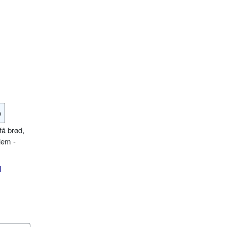
o
få brød,
lem -
l