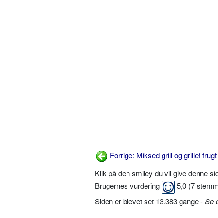
Forrige: Miksed grill og grillet frug
Klik på den smiley du vil give denne s
Brugernes vurdering
5,0
(
7
stemm
Siden er blevet set 13.383 gange -
Se 