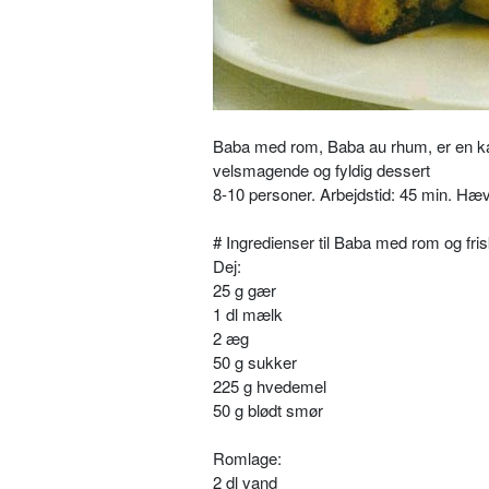
Baba med rom, Baba au rhum, er en kag
velsmagende og fyldig dessert
8-10 personer. Arbejdstid: 45 min. Hæve
# Ingredienser til Baba med rom og fris
Dej:
25 g gær
1 dl mælk
2 æg
50 g sukker
225 g hvedemel
50 g blødt smør
Romlage:
2 dl vand