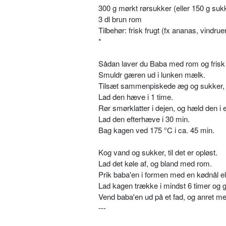
300 g mørkt rørsukker (eller 150 g sukk
3 dl brun rom
Tilbehør: frisk frugt (fx ananas, vindru
*
Sådan laver du Baba med rom og frisk 
Smuldr gæren ud i lunken mælk.
Tilsæt sammenpiskede æg og sukker, og r
Lad den hæve i 1 time.
Rør smørklatter i dejen, og hæld den i 
Lad den efterhæve i 30 min.
Bag kagen ved 175 °C i ca. 45 min.
Kog vand og sukker, til det er opløst.
Lad det køle af, og bland med rom.
Prik baba'en i formen med en kødnål el
Lad kagen trække i mindst 6 timer og g
Vend baba'en ud på et fad, og anret med
---