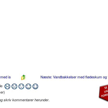
t med is
Næste: Vandbakkelser med flødeskum og 
ide
er)
og skriv kommentarer herunder
.