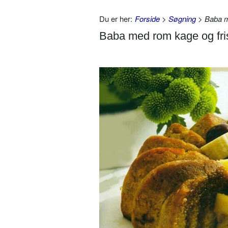
Du er her:
Forside
>
Søgning
> Baba me
Baba med rom kage og fris