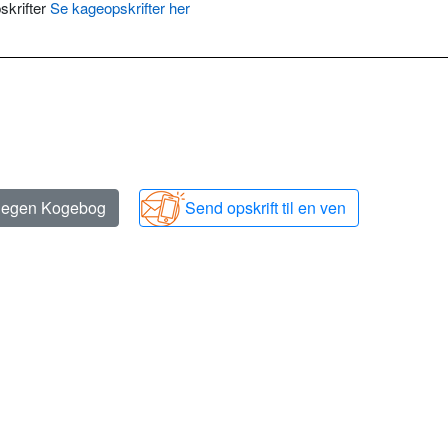
skrifter
Se kageopskrifter her
n egen Kogebog
Send opskrift til en ven