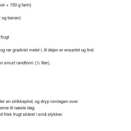
er + 150 g farin)
er og banan)
frugt
ør gradvist melet i, til dejen er ensartet og lind.
en smurt randform (½ liter).
ler en strikkepind, og dryp romlagen over.
erne til næste dag.
 frisk frugt skåret i små stykker.