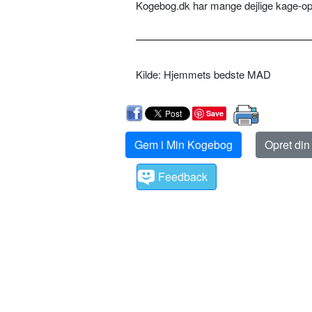
Kogebog.dk har mange dejlige kage-op
Kilde: Hjemmets bedste MAD
Save
Gem i Min Kogebog
Opret di
Feedback