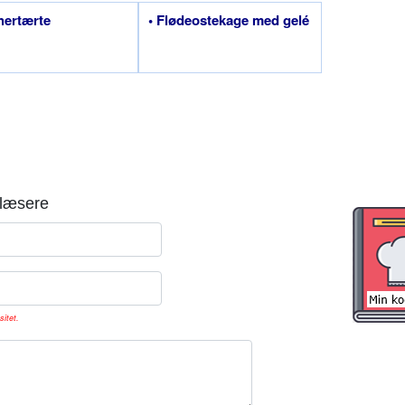
hertærte
• Flødeostekage med gelé
læsere
sitet.