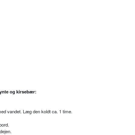
nte og kirsebær:
med vandet. Læg den koldt ca. 1 time.
bord.
dejen.