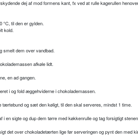
rskydende dej af mod formens kant, fx ved at rulle kagerullen henover
°C, til den er gylden.
t kold.
og smelt dem over vandbad.
hokolademassen afkøle lidt.
ne, en ad gangen.
eret i og fold æggehviderne i chokolademassen.
e tærtebund og sæt den køligt, til den skal serveres, mindst 1 time.
 i en sigte og dup dem tørre med køkkenrulle og tag forsigtigt stenen
sigt det over chokoladetærten lige før serveringen og pynt den med k