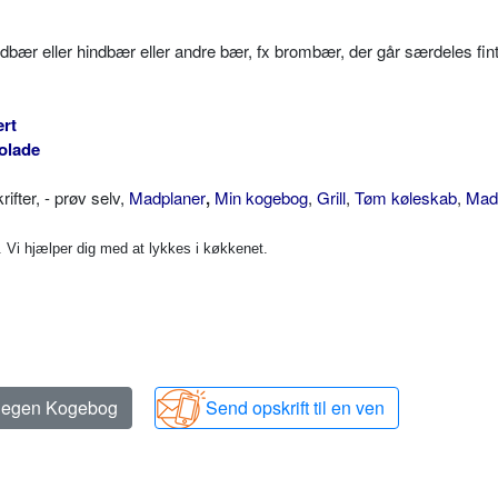
dbær eller hindbær eller andre bær, fx brombær, der går særdeles fin
rt
olade
ter, - prøv selv,
Madplaner
,
Min kogebog
,
Grill
,
Tøm køleskab
,
Mad 
Vi hjælper dig med at lykkes i køkkenet.
n egen Kogebog
Send opskrift til en ven