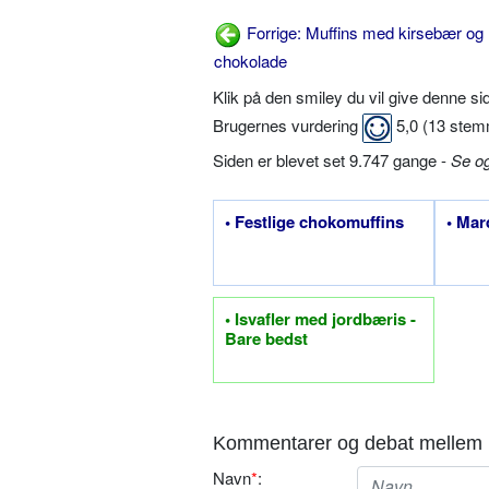
Forrige: Muffins med kirsebær og 
chokolade
Klik på den smiley du vil give denne s
Brugernes vurdering
5,0
(
13
stem
Siden er blevet set 9.747 gange -
Se o
• Festlige chokomuffins
• Mar
• Isvafler med jordbæris -
Bare bedst
Kommentarer og debat mellem 
Navn
*
: