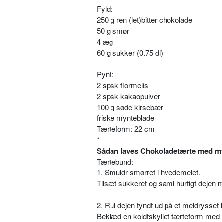
Fyld:
250 g ren (let)bitter chokolade
50 g smør
4 æg
60 g sukker (0,75 dl)
Pynt:
2 spsk flormelis
2 spsk kakaopulver
100 g søde kirsebær
friske mynteblade
Tærteform: 22 cm
*
Sådan laves Chokoladetærte med my
Tærtebund:
1. Smuldr smørret i hvedemelet.
Tilsæt sukkeret og saml hurtigt dejen 
2. Rul dejen tyndt ud på et meldrysset 
Beklæd en koldtskyllet tærteform med 