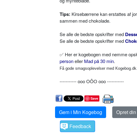
og mynteblade.
Tips:
Kirsebærrene kan erstattes af jor
sammen med chokolade.
Se alle de bedste opskrifter med
Desse
Se alle de bedste opskrifter med
Chok
✅
Her er kogebogen med nemme opskrif
person
eller
Mad på 30 min
.
Få gode smagsoplevelser med Kogebog.dk. 
----------- ooo OÔO ooo -----------
Save
Gem i Min Kogebog
Opret di
Feedback