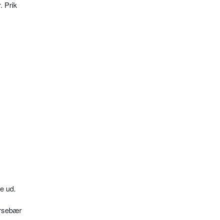
. Prik
e ud.
irsebær