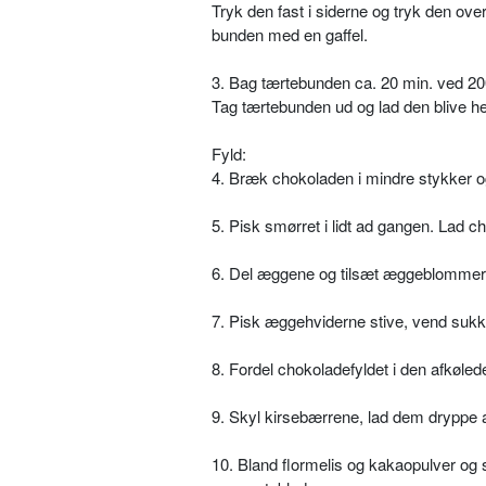
Tryk den fast i siderne og tryk den ove
bunden med en gaffel.
3. Bag tærtebunden ca. 20 min. ved 200 
Tag tærtebunden ud og lad den blive hel
Fyld:
4. Bræk chokoladen i mindre stykker 
5. Pisk smørret i lidt ad gangen. Lad c
6. Del æggene og tilsæt æggeblommer
7. Pisk æggehviderne stive, vend sukk
8. Fordel chokoladefyldet i den afkøled
9. Skyl kirsebærrene, lad dem dryppe af
10. Bland flormelis og kakaopulver og 