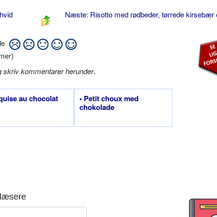
hvid
Næste: Risotto med rødbeder, tørrede kirsebær 
ide
mer)
g skriv kommentarer herunder
.
quise au chocolat
• Petit choux med
chokolade
læsere