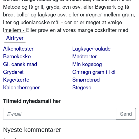
Metode og få grill, gryde, ovn osv. eller Bagværk og få
brød, boller og lagkage osv. eller omregner mellem gram,
liter og udenlandske mål - der er er meget at vælge
imellem - Eller prøv en af vores mange opskrifter med
Airfryer
Alkoholtester
Lagkage/roulade
Børnekokke
Madtærter
Gl. dansk mad
Min kogebog
Gryderet
Omregn gram til dl
Kage/tærte
Smørrebrød
Kalorieberegner
Stegeso
Tilmeld nyhedsmail her
Nyeste kommentarer