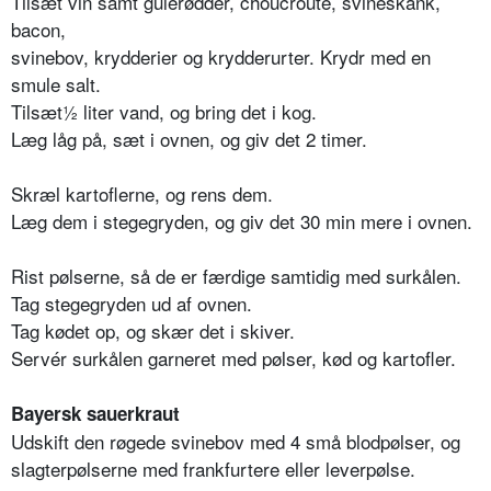
Tilsæt vin samt gulerødder, choucroute, svineskank,
bacon,
svinebov, krydderier og krydderurter. Krydr med en
smule salt.
Tilsæt½ liter vand, og bring det i kog.
Læg låg på, sæt i ovnen, og giv det 2 timer.
Skræl kartoflerne, og rens dem.
Læg dem i stegegryden, og giv det 30 min mere i ovnen.
Rist pølserne, så de er færdige samtidig med surkålen.
Tag stegegryden ud af ovnen.
Tag kødet op, og skær det i skiver.
Servér surkålen garneret med pølser, kød og kartofler.
Bayersk sauerkraut
Udskift den røgede svinebov med 4 små blodpølser, og
slagterpølserne med frankfurtere eller leverpølse.