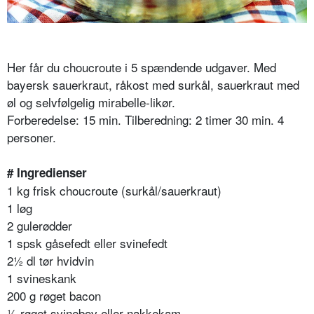
Her får du choucroute i 5 spændende udgaver. Med
bayersk sauerkraut, råkost med surkål, sauerkraut med
øl og selvfølgelig mirabelle-likør.
Forberedelse: 15 min. Tilberedning: 2 timer 30 min. 4
personer.
# Ingredienser
1 kg frisk choucroute (surkål/sauerkraut)
1 løg
2 gulerødder
1 spsk gåsefedt eller svinefedt
2½ dl tør hvidvin
1 svineskank
200 g røget bacon
½ røget svinebov eller nakkekam