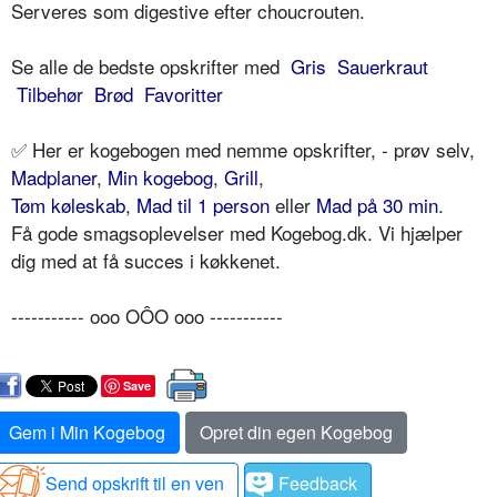
Serveres som digestive efter choucrouten.
Se alle de bedste opskrifter med
Gris
Sauerkraut
Tilbehør
Brød
Favoritter
✅ Her er kogebogen med nemme opskrifter, - prøv selv,
Madplaner
,
Min kogebog
,
Grill
,
Tøm køleskab
,
Mad til 1 person
eller
Mad på 30 min
.
Få gode smagsoplevelser med Kogebog.dk. Vi hjælper
dig med at få succes i køkkenet.
----------- ooo OÔO ooo -----------
Save
Gem i Min Kogebog
Opret din egen Kogebog
Send opskrift til en ven
Feedback