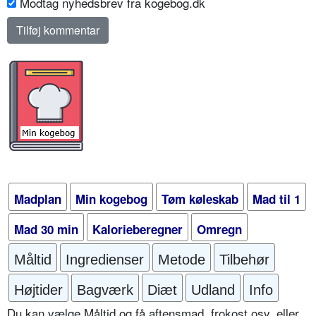
Modtag nyhedsbrev fra kogebog.dk
Madplan
Min kogebog
Tøm køleskab
Mad til 1
Mad 30 min
Kalorieberegner
Omregn
Måltid
Ingredienser
Metode
Tilbehør
Højtider
Bagværk
Diæt
Udland
Info
Du kan vælge Måltid og få aftensmad, frokost osv. eller