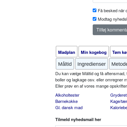
Få besked når d
Modtag nyhedsb
Madplan
Min kogebog
Tøm kø
Måltid
Ingredienser
Metod
Du kan vælge Måltid og få aftensmad, fr
boller og lagkage osv. eller omregner 
Eller prøv en af vores mange opskrift
Alkoholtester
Gryderet
Børnekokke
Kage/tær
Gl. dansk mad
Kalorieb
Tilmeld nyhedsmail her