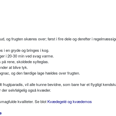
, og frugten skæres over; først i fire dele og derefter i regelmæssi
 i en gryde og bringes i kog.
r i 20-30 min ved svag varme.
på rene, skoldede sylteglas.
nder at blive tyk.
ognac, og den færdige lage hældes over frugten.
 frugtparadis, vil alle kunne bevidne, som bare har et flygtigt kendska
 der selvfølgelig også kvæder.
smagfulde kvaliteter. Se blot
Kvædegelé og kvædemos
e