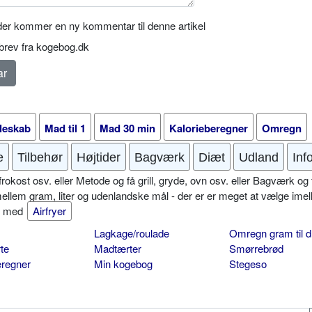
er kommer en ny kommentar til denne artikel
rev fra kogebog.dk
leskab
Mad til 1
Mad 30 min
Kalorieberegner
Omregn
e
Tilbehør
Højtider
Bagværk
Diæt
Udland
Inf
okost osv. eller Metode og få grill, gryde, ovn osv. eller Bagværk og 
mellem gram, liter og udenlandske mål - der er er meget at vælge imel
er med
Airfryer
Lagkage/roulade
Omregn gram til d
te
Madtærter
Smørrebrød
eregner
Min kogebog
Stegeso