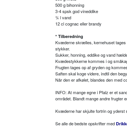
500 g bihonning
3-4 spsk god vineddike
¾ l vand
12 cl cognac eller brandy
* Tilberedning
Kvæderne skrælles, kernehuset tages ud
stykker.
Sukker, honning, eddike og vand hældes
Kvædestykkerne kommes i og småkage
Frugten tages op af gryden og kommes 
Saften skal koge videre, indtil den begy
Når den er afkølet, blandes den med c
INFO: At mange egne i Pfalz er et sandt
området. Blandt mange andre frugter er
Kvæderne har skjulte fortrin og yderst 
Se alle de bedste opskrifter med
Drikk