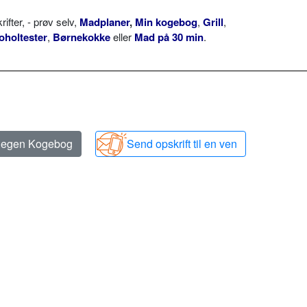
ter, - prøv selv,
Madplaner
,
Min kogebog
,
Grill
,
oholtester
,
Børnekokke
eller
Mad på 30 min
.
n egen Kogebog
Send opskrift til en ven