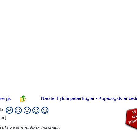
rengs
Næste: Fyldte peberfrugter - Kogebog.dk er bed
ide
er)
g skriv kommentarer herunder
.