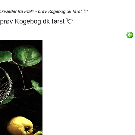
væder fra Pfalz - prøv Kogebog.dk først 💘
prøv Kogebog.dk først 💘