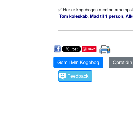
✅ Her er kogebogen med nemme opskrif
Tøm køleskab
,
Mad til 1 person
,
Alk
Save
Gem i Min Kogebog
Opret di
Feedback