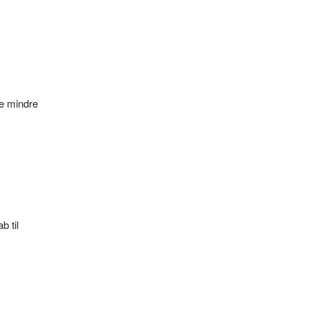
ge mindre
b til