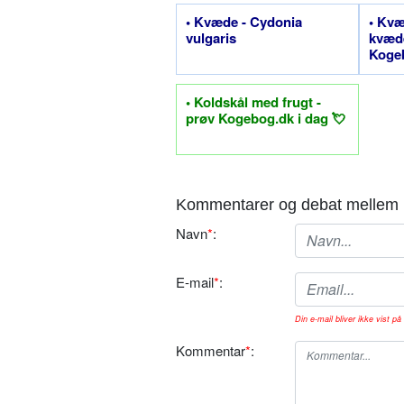
• Kvæde - Cydonia
• Kvæ
vulgaris
kvæd
Kogeb
• Koldskål med frugt -
prøv Kogebog.dk i dag 💘
Kommentarer og debat mellem 
Navn
*
:
E-mail
*
:
Din e-mail bliver ikke vist på 
Kommentar
*
: