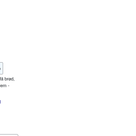
o
få brød,
lem -
l