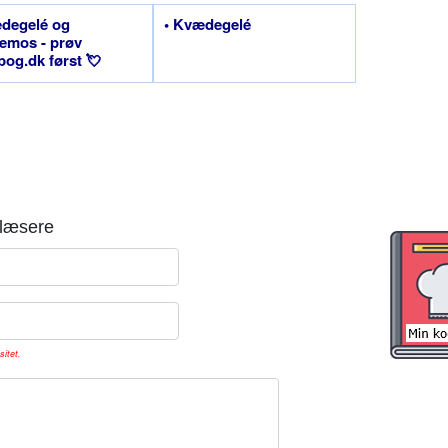
degelé og
• Kvædegelé
emos - prøv
og.dk først 💘
læsere
sitet.