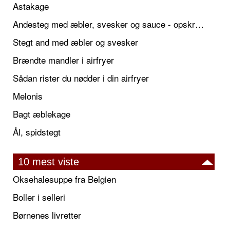
Astakage
Andesteg med æbler, svesker og sauce - opskrift også til jul
Stegt and med æbler og svesker
Brændte mandler i airfryer
Sådan rister du nødder i din airfryer
Melonis
Bagt æblekage
Ål, spidstegt
10 mest viste
Oksehalesuppe fra Belgien
Boller i selleri
Børnenes livretter