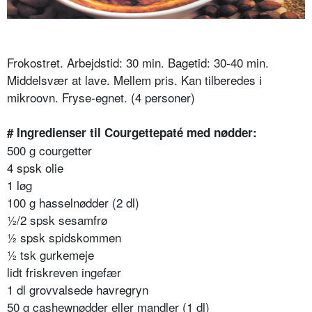
Frokostret.
Arbejdstid: 30 min. Bagetid: 30-40 min.
Middelsvær at lave. Mellem pris. Kan tilberedes i
mikroovn. Fryse-egnet.
(4 personer)
# Ingredienser til Courgettepaté med nødder:
500 g courgetter
4 spsk olie
1 løg
100 g hasselnødder (2 dl)
½/2 spsk sesamfrø
½ spsk spidskommen
½ tsk gurkemeje
lidt friskreven ingefær
1 dl grovvalsede havregryn
50 g cashewnødder eller mandler (1 dl)