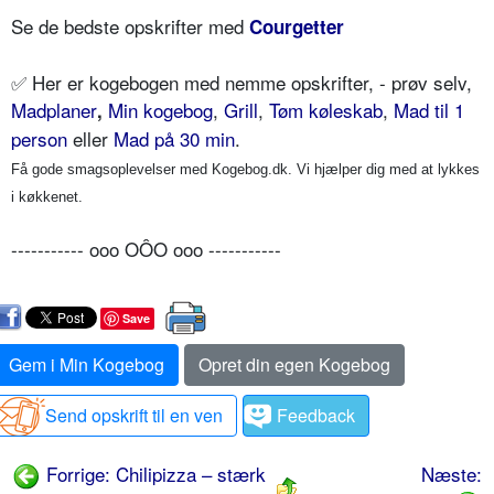
Se de bedste opskrifter med
Courgetter
✅
Her er kogebogen med nemme opskrifter, - prøv selv,
Madplaner
Min kogebog
,
Grill
,
Tøm køleskab
,
Mad til 1
,
person
eller
Mad på 30 min
.
Få gode smagsoplevelser med Kogebog.dk. Vi hjælper dig med at lykkes
i køkkenet.
----------- ooo OÔO ooo -----------
Save
Gem i Min Kogebog
Opret din egen Kogebog
Send opskrift til en ven
Feedback
Forrige: Chilipizza – stærk
Næste: