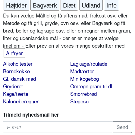
Højtider
Bagværk
Diæt
Udland
Info
Du kan vælge Måltid og få aftensmad, frokost osv. eller
Metode og få grill, gryde, ovn osv. eller Bagværk og få
brød, boller og lagkage osv. eller omregner mellem gram,
liter og udenlandske mål - der er er meget at vælge
imellem - Eller prøv en af vores mange opskrifter med
Airfryer
Alkoholtester
Lagkage/roulade
Børnekokke
Madtærter
Gl. dansk mad
Min kogebog
Gryderet
Omregn gram til dl
Kage/tærte
Smørrebrød
Kalorieberegner
Stegeso
Tilmeld nyhedsmail her