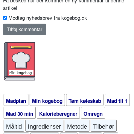
Få besked når der kommer en ny kommentar til denne
artikel
Modtag nyhedsbrev fra kogebog.dk
Madplan
Min kogebog
Tøm køleskab
Mad til 1
Mad 30 min
Kalorieberegner
Omregn
Måltid
Ingredienser
Metode
Tilbehør