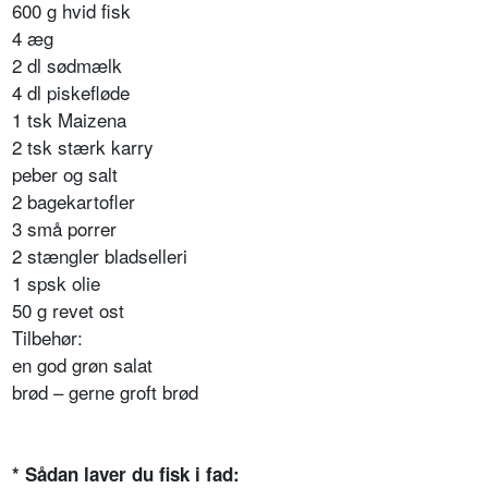
600 g hvid fisk
4 æg
2 dl sødmælk
4 dl piskefløde
1 tsk Maizena
2 tsk stærk karry
peber og salt
2 bagekartofler
3 små porrer
2 stængler
bladselleri
1 spsk olie
50 g revet ost
Tilbehør:
en god grøn salat
brød – gerne groft brød
* Sådan laver du fisk i fad: