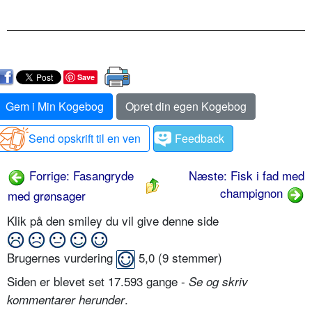
Save
Gem i Min Kogebog
Opret din egen Kogebog
Send opskrift til en ven
Feedback
Forrige: Fasangryde
Næste: Fisk i fad med
champignon
med grønsager
Klik på den smiley du vil give denne side
Brugernes vurdering
5,0
(
9
stemmer)
Siden er blevet set 17.593 gange -
Se og skriv
.
kommentarer herunder