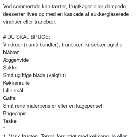
Ved sommertide kan tærter, frugtkager eller dampede
desserter lives op med en kaskade af sukkerglaserede
vindruer eller tranebær.
# DU SKAL BRUGE:
Vindruer (i små bundter), tranebær, kirsebær og/eller
blåbær
Æggehvide
Sukker
Små ugiftige blade (valgfrit)
Køkkenrulle
Lille skål
Gaffel
Små rene malerpensler eller en kagepensel
Bagepapir
Teske
*
1. Vask frugten. Tørres forsigtigt med køkkenrulle eller