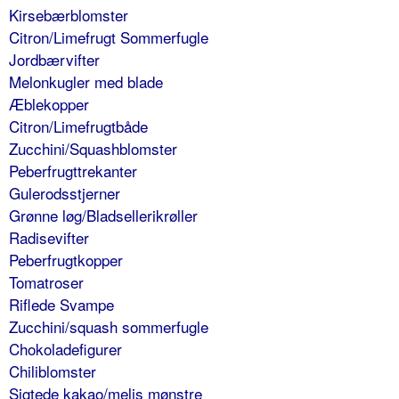
Kirsebærblomster
Citron/Limefrugt Sommerfugle
Jordbærvifter
Melonkugler med blade
Æblekopper
Citron/Limefrugtbåde
Zucchini/Squashblomster
Peberfrugttrekanter
Gulerodsstjerner
Grønne løg/Bladsellerikrøller
Radisevifter
Peberfrugtkopper
Tomatroser
Riflede Svampe
Zucchini/squash sommerfugle
Chokoladefigurer
Chiliblomster
Sigtede kakao/melis mønstre