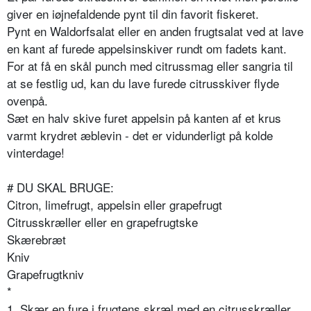
giver en iøjnefaldende pynt til din favorit fiskeret.
Pynt en Waldorfsalat eller en anden frugtsalat ved at lave
en kant af furede appelsinskiver rundt om fadets kant.
For at få en skål punch med citrussmag eller sangria til
at se festlig ud, kan du lave furede citrusskiver flyde
ovenpå.
Sæt en halv skive furet appelsin på kanten af et krus
varmt krydret æblevin - det er vidunderligt på kolde
vinterdage!
# DU SKAL BRUGE:
Citron, limefrugt, appelsin eller grapefrugt
Citrusskræller eller en grapefrugtske
Skærebræt
Kniv
Grapefrugtkniv
*
1. Skær en fure i frugtens skræl med en citrusskræller