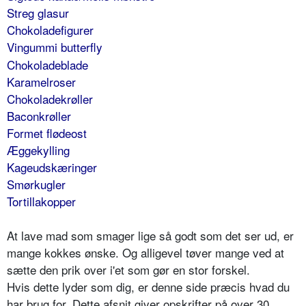
Streg glasur
Chokoladefigurer
Vingummi butterfly
Chokoladeblade
Karamelroser
Chokoladekrøller
Baconkrøller
Formet flødeost
Æggekylling
Kageudskæringer
Smørkugler
Tortillakopper
At lave mad som smager lige så godt som det ser ud, er
mange kokkes ønske. Og alligevel tøver mange ved at
sætte den prik over i'et som gør en stor forskel.
Hvis dette lyder som dig, er denne side præcis hvad du
har brug for. Dette afsnit giver opskrifter på over 30