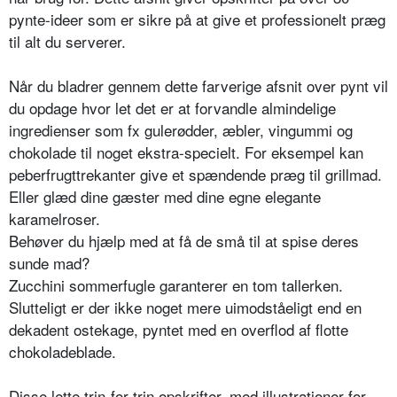
pynte-ideer som er sikre på at give et professionelt præg
til alt du serverer.
Når du bladrer gennem dette farverige afsnit over pynt vil
du opdage hvor let det er at forvandle almindelige
ingredienser som fx gulerødder, æbler, vingummi og
chokolade til noget ekstra-specielt. For eksempel kan
peberfrugttrekanter give et spændende præg til grillmad.
Eller glæd dine gæster med dine egne elegante
karamelroser.
Behøver du hjælp med at få de små til at spise deres
sunde mad?
Zucchini sommerfugle garanterer en tom tallerken.
Slutteligt er der ikke noget mere uimodståeligt end en
dekadent ostekage, pyntet med en overflod af flotte
chokoladeblade.
Disse lette trin-for-trin opskrifter, med illustrationer for