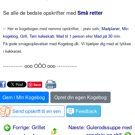
Se alle de bedste opskrifter med
Små retter
✅
Madplaner
Min
Her er kogebogen med nemme opskrifter, - prøv selv,
,
kogebog
Grill
Tøm køleskab
Mad til 1 person
Mad på 30 min
,
,
,
eller
.
Få gode smagsoplevelser med Kogebog.dk. Vi hjælper dig med at lykkes
i køkkenet.
----------- ooo OÔO ooo -----------
Save
Gem i Min Kogebog
Opret din egen Kogebog
Send opskrift til en ven
Feedback
Forrige: Grillet
Næste: Gulerodssuppe med
appelsin og chili