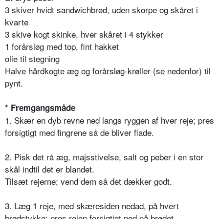
3 skiver hvidt sandwichbrød, uden skorpe og skåret i
kvarte
3 skive kogt skinke, hver skåret i 4 stykker
1 forårsløg med top, fint hakket
olie til stegning
Halve hårdkogte æg og forårsløg-krøller (se nedenfor) til
pynt.
* Fremgangsmåde
1. Skær en dyb revne ned langs ryggen af hver reje; pres
forsigtigt med fingrene så de bliver flade.
2. Pisk det rå æg, majsstivelse, salt og peber i en stor
skål indtil det er blandet.
Tilsæt rejerne; vend dem så det dækker godt.
3. Læg 1 reje, med skæresiden nedad, på hvert
brødstykke; pres rejen forsigtigt ned på brødet.