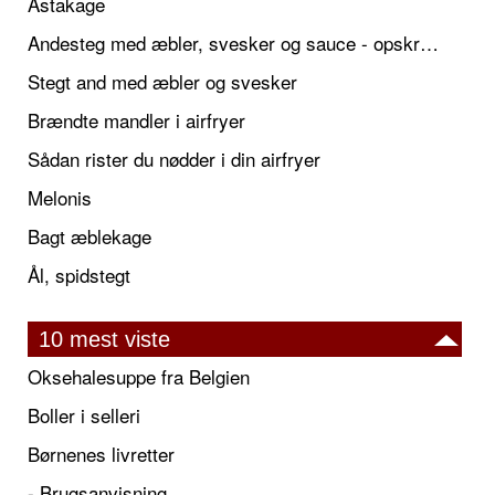
Astakage
Andesteg med æbler, svesker og sauce - opskrift også til jul
Stegt and med æbler og svesker
Brændte mandler i airfryer
Sådan rister du nødder i din airfryer
Melonis
Bagt æblekage
Ål, spidstegt
10 mest viste
Oksehalesuppe fra Belgien
Boller i selleri
Børnenes livretter
- Brugsanvisning