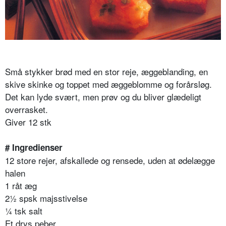
Små stykker brød med en stor reje, æggeblanding, en
skive skinke og toppet med æggeblomme og forårsløg.
Det kan lyde svært, men prøv og du bliver glædeligt
overrasket.
Giver 12 stk
# Ingredienser
12 store rejer, afskallede og rensede, uden at ødelægge
halen
1 råt æg
2½ spsk majsstivelse
¼ tsk salt
Et drys peber