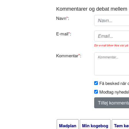
Kommentarer og debat mellem 
Navn
*
:
E-mail
*
:
Din e-mail bliver ikke vist på 
Kommentar
*
:
Få besked når d
Modtag nyhedsb
Madplan
Min kogebog
Tøm kø