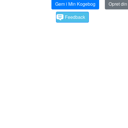
Gem i Min Kogebog
Opret di
Feedback