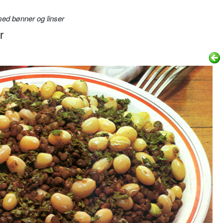
ed bønner og linser
r