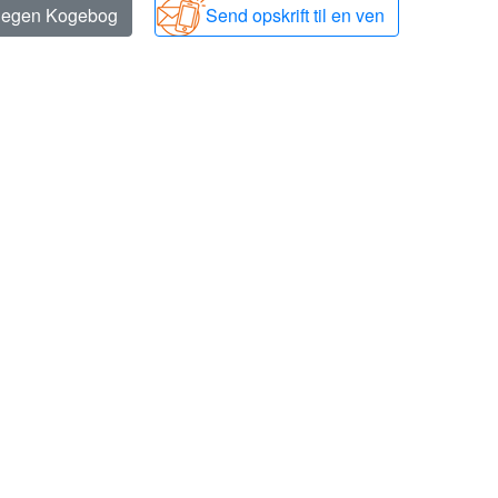
n egen Kogebog
Send opskrift til en ven