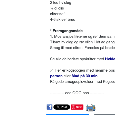
2 fed hvidløg
¾ dl olie
citronsaft
4-6 skiver brød
* Fremgangsmåde
1. Mos ansjosfileterne og rør dem 
Tilsæt hvidløg og rør olien i lidt ad gang
Smag til med citron. Fordeles på brøde
Se alle de bedste opskrifter med
Hvid
✅
Her er kogebogen med nemme opskri
person
eller
Mad på 30 min
.
Få gode smagsoplevelser med Kogebog.
----------- ooo OÔO ooo -----------
Save