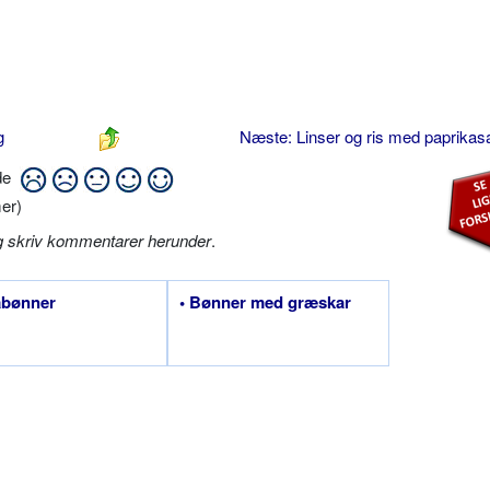
g
Næste: Linser og ris med paprika
ide
er)
g skriv kommentarer herunder
.
abønner
• Bønner med græskar