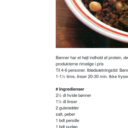
Bønner har et højt indhold af protein, 
produkterne rimelige i pris
Til 4-6 personer. Iblødsætningstid: Bøn
1-1½ time, linser 20-30 min. Ikke frys
# Ingredienser
2½ dl hvide bønner
1½ dl linser
2 gulerødder
salt, peber
1 bdt persille
1 bdt purløg