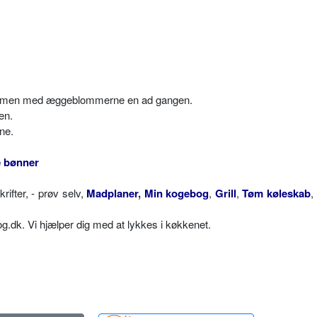
sammen med æggeblommerne en ad gangen.
en.
ne.
e bønner
fter, - prøv selv,
Madplaner
,
Min kogebog
,
Grill
,
Tøm køleskab
,
dk. Vi hjælper dig med at lykkes i køkkenet.