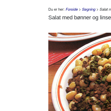
Du er her:
Forside
>
Søgning
> Salat m
Salat med bønner og linse