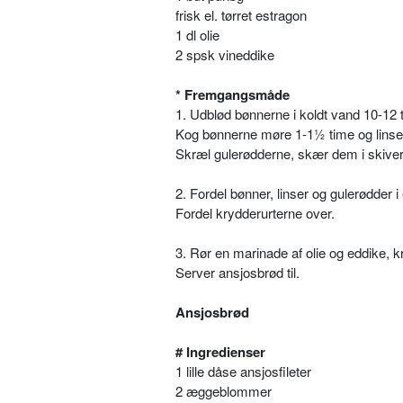
frisk el. tørret estragon
1 dl olie
2 spsk vineddike
* Fremgangsmåde
1. Udblød bønnerne i koldt vand 10-12 t
Kog bønnerne møre 1-1½ time og linse
Skræl gulerødderne, skær dem i skiver
2. Fordel bønner, linser og gulerødder i
Fordel krydderurterne over.
3. Rør en marinade af olie og eddike, 
Server ansjosbrød til.
Ansjosbrød
# Ingredienser
1 lille dåse ansjosfileter
2 æggeblommer