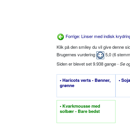
Forrige: Linser med indisk krydrin
Klik på den smiley du vil give denne s
Brugernes vurdering
5,0
(
6
stemm
Siden er blevet set 9.938 gange -
Se o
• Haricots verts - Bønner,
• Soj
grønne
• Kvarkmousse med
solbær - Bare bedst