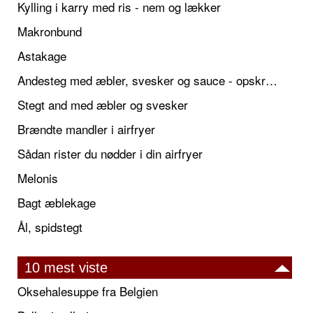
Kylling i karry med ris - nem og lækker
Makronbund
Astakage
Andesteg med æbler, svesker og sauce - opskrift også til jul
Stegt and med æbler og svesker
Brændte mandler i airfryer
Sådan rister du nødder i din airfryer
Melonis
Bagt æblekage
Ål, spidstegt
10 mest viste
Oksehalesuppe fra Belgien