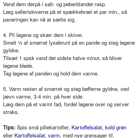
Vend dem derpå i salt- og peberblandet rasp.
Læg selleriskiverne på et spækkebræt et par min., så
paneringen kan nå at sætte sig.
4. Pil løgene og skær dem i skiver.
Smelt
⅓
af smørret lysebrunt på en pande og steg løgene
gyldne.
Tilsæt 1 spsk vand det sidste halve minut, så bliver
løgene bløde.
Tag løgene af panden og hold dem varme.
5. Varm resten af smørret og steg bøfferne gyldne, ved
jævn varme, 3-4 min. på hver side.
Læg dem på et varmt fad, fordel løgene over og server
straks.
Spis små pillekartofler,
Kartoffelsalat, kold grøn
Tips:
eller
Kartoffelsalat, varm
, med nye grønsager til.