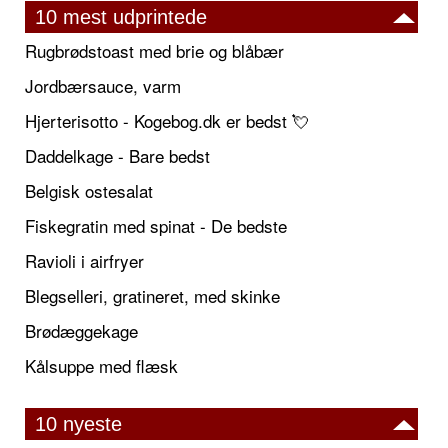
10 mest udprintede
Rugbrødstoast med brie og blåbær
Jordbærsauce, varm
Hjerterisotto - Kogebog.dk er bedst 💘
Daddelkage - Bare bedst
Belgisk ostesalat
Fiskegratin med spinat - De bedste
Ravioli i airfryer
Blegselleri, gratineret, med skinke
Brødæggekage
Kålsuppe med flæsk
10 nyeste