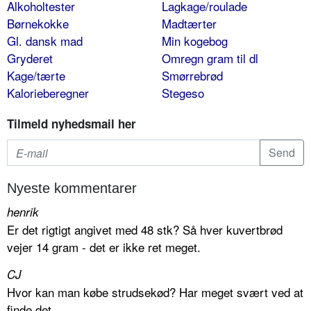
Alkoholtester
Lagkage/roulade
Børnekokke
Madtærter
Gl. dansk mad
Min kogebog
Gryderet
Omregn gram til dl
Kage/tærte
Smørrebrød
Kalorieberegner
Stegeso
Tilmeld nyhedsmail her
Nyeste kommentarer
henrik
Er det rigtigt angivet med 48 stk? Så hver kuvertbrød
vejer 14 gram - det er ikke ret meget.
CJ
Hvor kan man købe strudsekød? Har meget svært ved at
finde det.