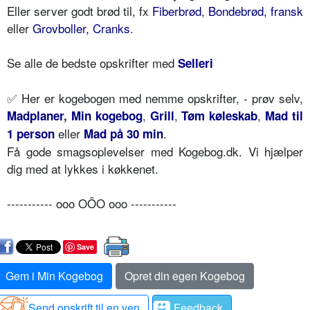
Eller server godt brød til, fx
Fiberbrød
,
Bondebrød, fransk
eller
Grovboller, Cranks
.
Se alle de bedste opskrifter med
Selleri
✅
Her er kogebogen med nemme opskrifter, - prøv selv,
,
,
,
Madplaner
,
Min kogebog
Grill
Tøm køleskab
Mad til
eller
.
1 person
Mad på 30 min
Få gode smagsoplevelser med Kogebog.dk. Vi hjælper
dig med at lykkes i køkkenet.
----------- ooo OÔO ooo -----------
Save
Gem i Min Kogebog
Opret din egen Kogebog
Send opskrift til en ven
Feedback