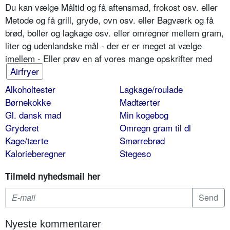
Du kan vælge Måltid og få aftensmad, frokost osv. eller
Metode og få grill, gryde, ovn osv. eller Bagværk og få
brød, boller og lagkage osv. eller omregner mellem gram,
liter og udenlandske mål - der er er meget at vælge
imellem - Eller prøv en af vores mange opskrifter med
Airfryer
Alkoholtester
Lagkage/roulade
Børnekokke
Madtærter
Gl. dansk mad
Min kogebog
Gryderet
Omregn gram til dl
Kage/tærte
Smørrebrød
Kalorieberegner
Stegeso
Tilmeld nyhedsmail her
Nyeste kommentarer