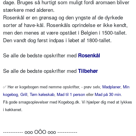
dage. Bruges så hurtigt som muligt fordi aromaen bliver
stærkere med alderen.
Rosenkål er en grønsag og den yngste af de dyrkede
sorter af have-kål. Rosenkåls oprindelse er ikke kendt,
men den menes at være opstået i Belgien i 1500-tallet.
Den vandt dog først indpas i løbet af 1800-tallet.
Se alle de bedste opskrifter med
Rosenkål
Se alle de bedste opskrifter med
Tilbehør
✅
Madplaner
Min
Her er kogebogen med nemme opskrifter, - prøv selv,
,
kogebog
Grill
Tøm køleskab
Mad til 1 person
Mad på 30 min
,
,
,
eller
.
Få gode smagsoplevelser med Kogebog.dk. Vi hjælper dig med at lykkes
i køkkenet.
----------- ooo OÔO ooo -----------