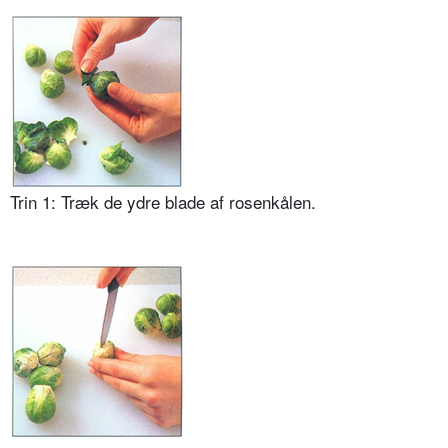
Trin 1: Træk de ydre blade af rosenkålen.