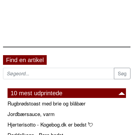
Find en artikel
10 mest udprintede
Rugbrødstoast med brie og blåbær
Jordbærsauce, varm
Hjerterisotto - Kogebog.dk er bedst 💘
Daddelkage - Bare bedst