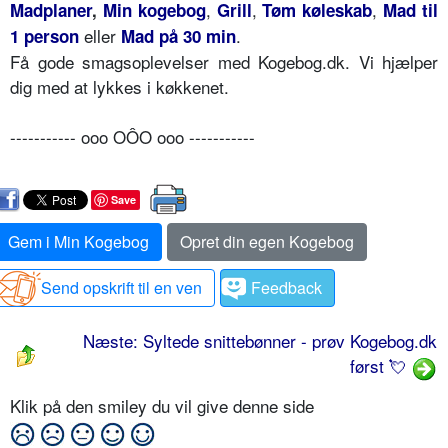
,
,
,
Madplaner
,
Min kogebog
Grill
Tøm køleskab
Mad til
eller
.
1 person
Mad på 30 min
Få gode smagsoplevelser med Kogebog.dk. Vi hjælper
dig med at lykkes i køkkenet.
----------- ooo OÔO ooo -----------
Save
Gem i Min Kogebog
Opret din egen Kogebog
Send opskrift til en ven
Feedback
Næste: Syltede snittebønner - prøv Kogebog.dk
først 💘
Klik på den smiley du vil give denne side