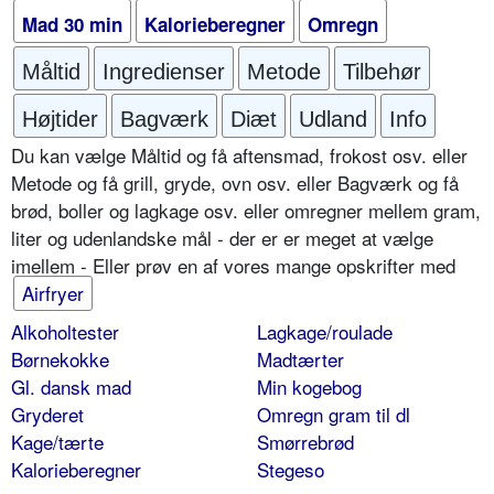
Mad 30 min
Kalorieberegner
Omregn
Måltid
Ingredienser
Metode
Tilbehør
Højtider
Bagværk
Diæt
Udland
Info
Du kan vælge Måltid og få aftensmad, frokost osv. eller
Metode og få grill, gryde, ovn osv. eller Bagværk og få
brød, boller og lagkage osv. eller omregner mellem gram,
liter og udenlandske mål - der er er meget at vælge
imellem - Eller prøv en af vores mange opskrifter med
Airfryer
Alkoholtester
Lagkage/roulade
Børnekokke
Madtærter
Gl. dansk mad
Min kogebog
Gryderet
Omregn gram til dl
Kage/tærte
Smørrebrød
Kalorieberegner
Stegeso