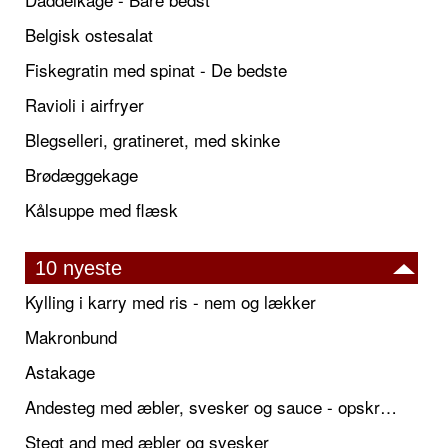
Belgisk ostesalat
Fiskegratin med spinat - De bedste
Ravioli i airfryer
Blegselleri, gratineret, med skinke
Brødæggekage
Kålsuppe med flæsk
10 nyeste
Kylling i karry med ris - nem og lækker
Makronbund
Astakage
Andesteg med æbler, svesker og sauce - opskrift også til jul
Stegt and med æbler og svesker