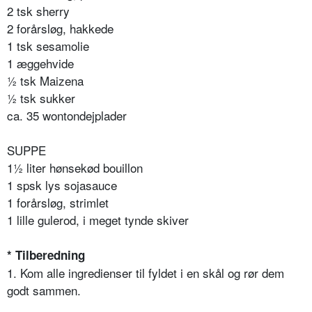
2 tsk sherry
2 forårsløg, hakkede
1 tsk sesamolie
1 æggehvide
½ tsk Maizena
½ tsk sukker
ca. 35 wontondejplader
SUPPE
1½ liter hønsekød bouillon
1 spsk lys sojasauce
1 forårsløg, strimlet
1 lille gulerod, i meget tynde skiver
* Tilberedning
1. Kom alle ingredienser til fyldet i en skål og rør dem
godt sammen.