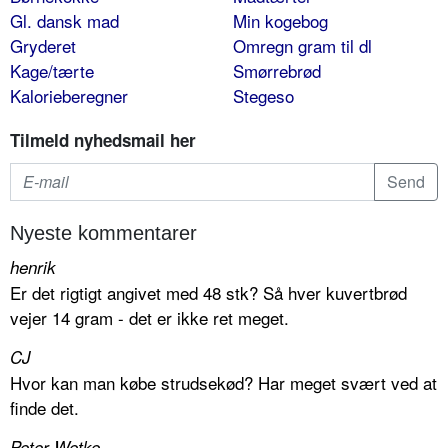
Gl. dansk mad
Min kogebog
Gryderet
Omregn gram til dl
Kage/tærte
Smørrebrød
Kalorieberegner
Stegeso
Tilmeld nyhedsmail her
Nyeste kommentarer
henrik
Er det rigtigt angivet med 48 stk? Så hver kuvertbrød
vejer 14 gram - det er ikke ret meget.
CJ
Hvor kan man købe strudsekød? Har meget svært ved at
finde det.
Peter Wetke