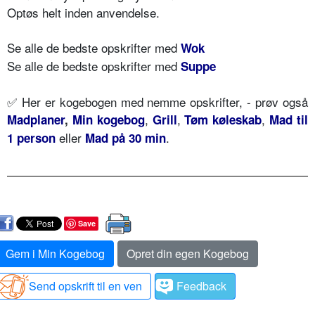
Optøs helt inden anvendelse.
Se alle de bedste opskrifter med
Wok
Se alle de bedste opskrifter med
Suppe
✅ Her er kogebogen med nemme opskrifter, - prøv også
,
,
,
Madplaner
,
Min kogebog
Grill
Tøm køleskab
Mad til
eller
.
1 person
Mad på 30 min
Save
Gem i Min Kogebog
Opret din egen Kogebog
Send opskrift til en ven
Feedback