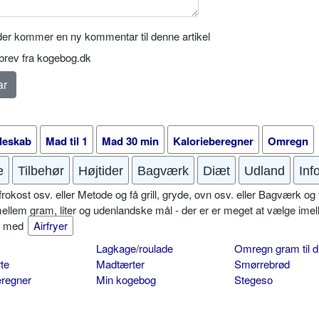
er kommer en ny kommentar til denne artikel
rev fra kogebog.dk
leskab
Mad til 1
Mad 30 min
Kalorieberegner
Omregn
e
Tilbehør
Højtider
Bagværk
Diæt
Udland
Inf
okost osv. eller Metode og få grill, gryde, ovn osv. eller Bagværk og 
mellem gram, liter og udenlandske mål - der er er meget at vælge imel
er med
Airfryer
Lagkage/roulade
Omregn gram til d
te
Madtærter
Smørrebrød
eregner
Min kogebog
Stegeso