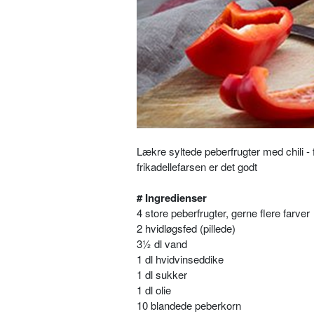
Lækre syltede peberfrugter med chili - fa
frikadellefarsen er det godt
# Ingredienser
4 store peberfrugter, gerne flere farver
2 hvidløgsfed (pillede)
3½ dl vand
1 dl hvidvinseddike
1 dl sukker
1 dl olie
10 blandede peberkorn