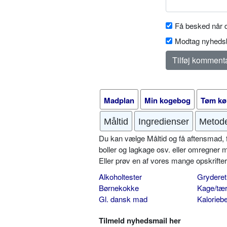
Få besked når d
Modtag nyhedsb
Madplan
Min kogebog
Tøm kø
Måltid
Ingredienser
Metod
Du kan vælge Måltid og få aftensmad, fr
boller og lagkage osv. eller omregner 
Eller prøv en af vores mange opskrift
Alkoholtester
Gryderet
Børnekokke
Kage/tær
Gl. dansk mad
Kalorieb
Tilmeld nyhedsmail her