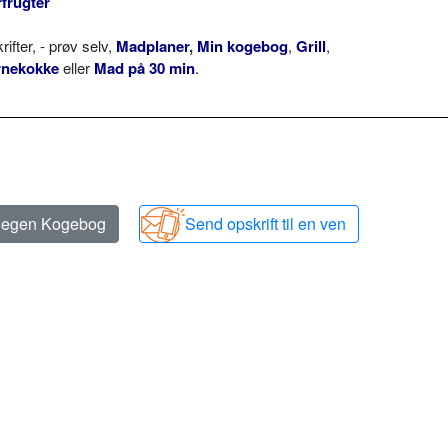
frugter
ter, - prøv selv,
Madplaner
,
Min kogebog
,
Grill
,
rnekokke
eller
Mad på 30 min
.
n egen Kogebog
Send opskrift til en ven