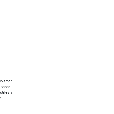
planter.
 peber.
tilles af
e.