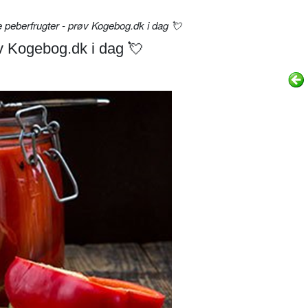
 peberfrugter - prøv Kogebog.dk i dag 💘
øv Kogebog.dk i dag 💘