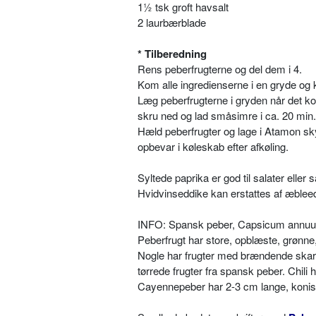
1½ tsk groft havsalt
2 laurbærblade
* Tilberedning
Rens peberfrugterne og del dem i 4.
Kom alle ingredienserne i en gryde og 
Læg peberfrugterne i gryden når det ko
skru ned og lad småsimre i ca. 20 min.
Hæld peberfrugter og lage i Atamon sk
opbevar i køleskab efter afkøling.
Syltede paprika er god til salater eller
Hvidvinseddike kan erstattes af æblee
INFO: Spansk peber, Capsicum annuum, 
Peberfrugt har store, opblæste, grønne
Nogle har frugter med brændende skarp 
tørrede frugter fra spansk peber. Chili
Cayennepeber har 2-3 cm lange, konis