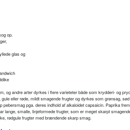
kog op.
ger,
yllede glas og
 sandwich
ddike
og andre arter dyrkes i flere varieteter både som krydderi- og pryd
, gule eller røde, mildt smagende frugter og dyrkes som grønsag, sød
pebersmag pga. deres indhold af alkaloidet capsaicin. Paprika frems
 har lange, smalle, linjeformede frugter, som er meget skarpt smagend
ke, rødgule frugter med brændende skarp smag.