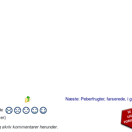
Næste: Peberfrugter, farserede, i 
ide
er)
g skriv kommentarer herunder
.