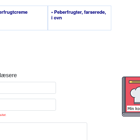
erfrugtcreme
• Peberfrugter, farserede,
i ovn
læsere
sitet.