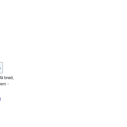
o
få brød,
lem -
l