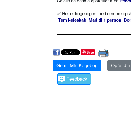
Se alle de bedste opskrifter med
Peber
✅ Her er kogebogen med nemme opskrif
Tøm køleskab
,
Mad til 1 person
,
Bø
Save
Gem i Min Kogebog
Opret di
Feedback