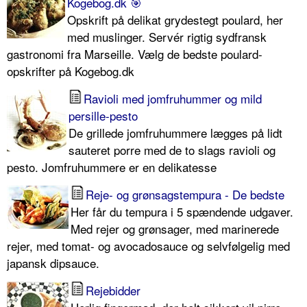
Kogebog.dk 🎯
Opskrift på delikat grydestegt poulard, her
med muslinger. Servér rigtig sydfransk
gastronomi fra Marseille. Vælg de bedste poulard-
opskrifter på Kogebog.dk
Ravioli med jomfruhummer og mild
persille-pesto
De grillede jomfruhummere lægges på lidt
sauteret porre med de to slags ravioli og
pesto. Jomfruhummere er en delikatesse
Reje- og grønsagstempura - De bedste
Her får du tempura i 5 spændende udgaver.
Med rejer og grønsager, med marinerede
rejer, med tomat- og avocadosauce og selvfølgelig med
japansk dipsauce.
Rejebidder