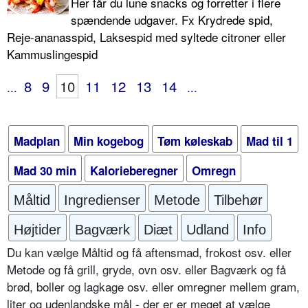
Her får du lune snacks og forretter i flere
spændende udgaver. Fx Krydrede spid,
Reje-ananasspid, Laksespid med syltede citroner eller
Kammuslingespid
8
9
10
11
12
13
14
...
...
Madplan
Min kogebog
Tøm køleskab
Mad til 1
Mad 30 min
Kalorieberegner
Omregn
Måltid
Ingredienser
Metode
Tilbehør
Højtider
Bagværk
Diæt
Udland
Info
Du kan vælge Måltid og få aftensmad, frokost osv. eller
Metode og få grill, gryde, ovn osv. eller Bagværk og få
brød, boller og lagkage osv. eller omregner mellem gram,
liter og udenlandske mål - der er er meget at vælge