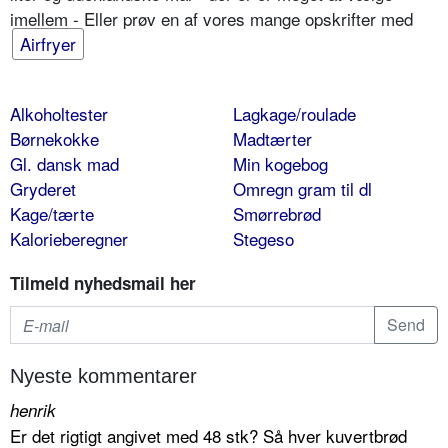
imellem - Eller prøv en af vores mange opskrifter med
Airfryer
Alkoholtester
Lagkage/roulade
Børnekokke
Madtærter
Gl. dansk mad
Min kogebog
Gryderet
Omregn gram til dl
Kage/tærte
Smørrebrød
Kalorieberegner
Stegeso
Tilmeld nyhedsmail her
Nyeste kommentarer
henrik
Er det rigtigt angivet med 48 stk? Så hver kuvertbrød