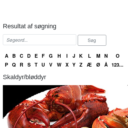
Resultat af søgning
A
B
C
D
E
F
G
H
I
J
K
L
M
N
O
P
Q
R
S
T
U
V
W
X
Y
Z
Æ
Ø
Å
123...
Skaldyr/bløddyr