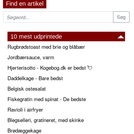
Find en artikel
10 mest udprintede
Rugbrødstoast med brie og blåbær
Jordbærsauce, varm
Hjerterisotto - Kogebog.dk er bedst 💘
Daddelkage - Bare bedst
Belgisk ostesalat
Fiskegratin med spinat - De bedste
Ravioli i airfryer
Blegselleri, gratineret, med skinke
Brødæggekage