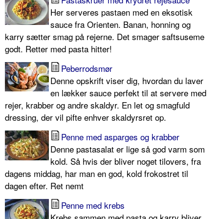
Her serveres pastaen med en eksotisk
sauce fra Orienten. Banan, honning og
karry sætter smag på rejerne. Det smager saftsuseme
godt. Retter med pasta hitter!
Peberrodsmør
Denne opskrift viser dig, hvordan du laver
en lækker sauce perfekt til at servere med
rejer, krabber og andre skaldyr. En let og smagfuld
dressing, der vil pifte enhver skaldyrsret op.
Penne med asparges og krabber
Denne pastasalat er lige så god varm som
kold. Så hvis der bliver noget tilovers, fra
dagens middag, har man en god, kold frokostret til
dagen efter. Ret nemt
Penne med krebs
Krebs sammen med pasta og karry bliver