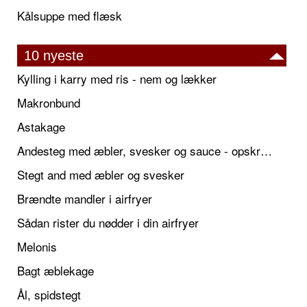
Kålsuppe med flæsk
10 nyeste
Kylling i karry med ris - nem og lækker
Makronbund
Astakage
Andesteg med æbler, svesker og sauce - opskrift også til jul
Stegt and med æbler og svesker
Brændte mandler i airfryer
Sådan rister du nødder i din airfryer
Melonis
Bagt æblekage
Ål, spidstegt