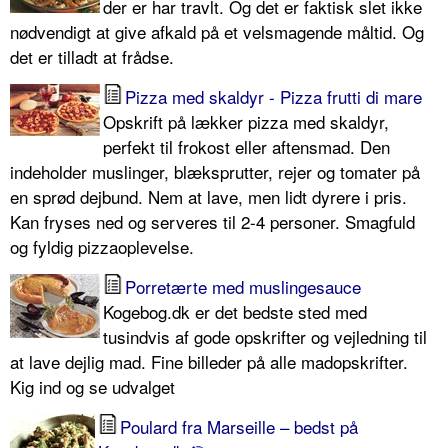
der er har travlt. Og det er faktisk slet ikke
nødvendigt at give afkald på et velsmagende måltid. Og
det er tilladt at frådse.
Pizza med skaldyr - Pizza frutti di mare
Opskrift på lækker pizza med skaldyr,
perfekt til frokost eller aftensmad. Den
indeholder muslinger, blæksprutter, rejer og tomater på
en sprød dejbund. Nem at lave, men lidt dyrere i pris.
Kan fryses ned og serveres til 2-4 personer. Smagfuld
og fyldig pizzaoplevelse.
Porretærte med muslingesauce
Kogebog.dk er det bedste sted med
tusindvis af gode opskrifter og vejledning til
at lave dejlig mad. Fine billeder på alle madopskrifter.
Kig ind og se udvalget
Poulard fra Marseille – bedst på