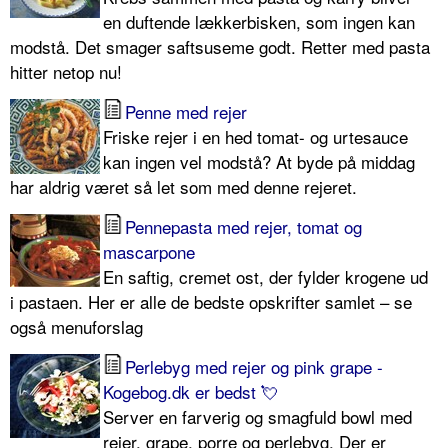
en duftende lækkerbisken, som ingen kan
modstå. Det smager saftsuseme godt. Retter med pasta
hitter netop nu!
Penne med rejer
Friske rejer i en hed tomat- og urtesauce
kan ingen vel modstå? At byde på middag
har aldrig været så let som med denne rejeret.
Pennepasta med rejer, tomat og
mascarpone
En saftig, cremet ost, der fylder krogene ud
i pastaen. Her er alle de bedste opskrifter samlet – se
også menuforslag
Perlebyg med rejer og pink grape -
Kogebog.dk er bedst 💘
Server en farverig og smagfuld bowl med
rejer, grape, porre og perlebyg. Der er