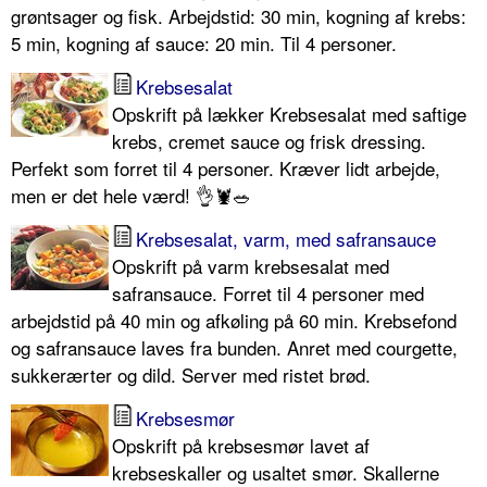
grøntsager og fisk. Arbejdstid: 30 min, kogning af krebs:
5 min, kogning af sauce: 20 min. Til 4 personer.
Krebsesalat
Opskrift på lækker Krebsesalat med saftige
krebs, cremet sauce og frisk dressing.
Perfekt som forret til 4 personer. Kræver lidt arbejde,
men er det hele værd! 👌🦞🥗
Krebsesalat, varm, med safransauce
Opskrift på varm krebsesalat med
safransauce. Forret til 4 personer med
arbejdstid på 40 min og afkøling på 60 min. Krebsefond
og safransauce laves fra bunden. Anret med courgette,
sukkerærter og dild. Server med ristet brød.
Krebsesmør
Opskrift på krebsesmør lavet af
krebseskaller og usaltet smør. Skallerne