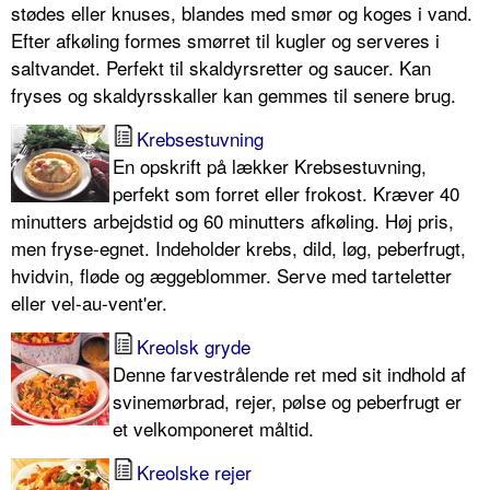
stødes eller knuses, blandes med smør og koges i vand.
Efter afkøling formes smørret til kugler og serveres i
saltvandet. Perfekt til skaldyrsretter og saucer. Kan
fryses og skaldyrsskaller kan gemmes til senere brug.
Krebsestuvning
En opskrift på lækker Krebsestuvning,
perfekt som forret eller frokost. Kræver 40
minutters arbejdstid og 60 minutters afkøling. Høj pris,
men fryse-egnet. Indeholder krebs, dild, løg, peberfrugt,
hvidvin, fløde og æggeblommer. Serve med tarteletter
eller vel-au-vent'er.
Kreolsk gryde
Denne farvestrålende ret med sit indhold af
svinemørbrad, rejer, pølse og peberfrugt er
et velkomponeret måltid.
Kreolske rejer