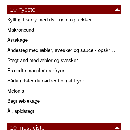
10 nyeste
Kylling i karry med ris - nem og lækker
Makronbund
Astakage
Andesteg med æbler, svesker og sauce - opskrift også til jul
Stegt and med æbler og svesker
Brændte mandler i airfryer
Sådan rister du nødder i din airfryer
Melonis
Bagt æblekage
Ål, spidstegt
10 mest viste