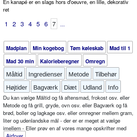
En kanapé er en slags hors d'oeuvre, en lille, dekorativ
ret
1
2
3
4
5
6
7
...
Madplan
Min kogebog
Tøm køleskab
Mad til 1
Mad 30 min
Kalorieberegner
Omregn
Måltid
Ingredienser
Metode
Tilbehør
Højtider
Bagværk
Diæt
Udland
Info
Du kan vælge Måltid og få aftensmad, frokost osv. eller
Metode og få grill, gryde, ovn osv. eller Bagværk og få
brød, boller og lagkage osv. eller omregner mellem gram,
liter og udenlandske mål - der er er meget at vælge
imellem - Eller prøv en af vores mange opskrifter med
Airfryer