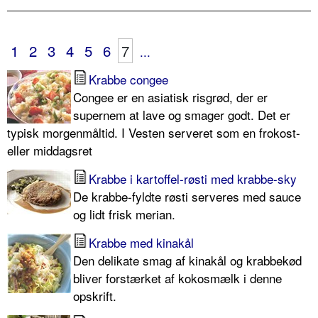
1
2
3
4
5
6
7
...
Krabbe congee
Congee er en asiatisk risgrød, der er
supernem at lave og smager godt. Det er
typisk morgenmåltid. I Vesten serveret som en frokost-
eller middagsret
Krabbe i kartoffel-røsti med krabbe-sky
De krabbe-fyldte røsti serveres med sauce
og lidt frisk merian.
Krabbe med kinakål
Den delikate smag af kinakål og krabbekød
bliver forstærket af kokosmælk i denne
opskrift.