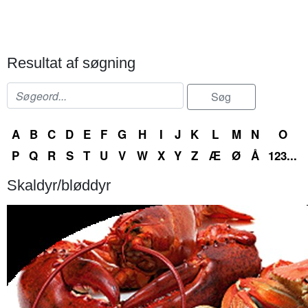
Resultat af søgning
A
B
C
D
E
F
G
H
I
J
K
L
M
N
O
P
Q
R
S
T
U
V
W
X
Y
Z
Æ
Ø
Å
123...
Skaldyr/bløddyr