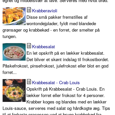
egnet og middelsvær at lave. Serveres med hvidt brød.
Krabberavioli
Disse små pakker fremstilles af
wontondejplader, fyldt med blandede
grønsager og krabbekød - en forret, der smelter på
tungen.
Krabbesalat
En let opskrift på en lækker krabbesalat.
Det bliver et skønt indslag til frokostbordet.
Påskefrokost, pinsefrokost, julefrokost eller blot en god
forret...
Krabbesalat - Crab Louis
Opskrift på Krabbesalat - Crab Louis. En
lækker forret eller frokost for 4 personer.
Krabber koges og blandes med en lækker
Louis-sauce, serveres med salat og hårdkogte æg. Tips
til at forkorte processen ved at bruge krabbekød fra