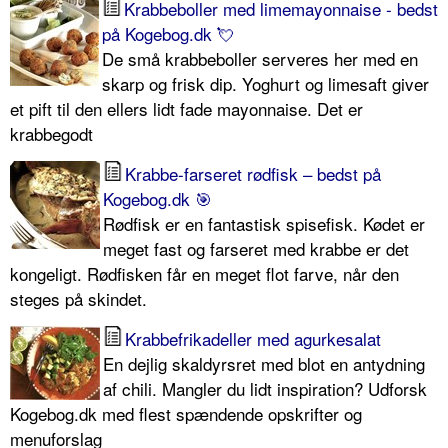
Krabbeboller med limemayonnaise - bedst
på Kogebog.dk 💘
De små krabbeboller serveres her med en
skarp og frisk dip. Yoghurt og limesaft giver
et pift til den ellers lidt fade mayonnaise. Det er
krabbegodt
Krabbe-farseret rødfisk – bedst på
Kogebog.dk 🎯
Rødfisk er en fantastisk spisefisk. Kødet er
meget fast og farseret med krabbe er det
kongeligt. Rødfisken får en meget flot farve, når den
steges på skindet.
Krabbefrikadeller med agurkesalat
En dejlig skaldyrsret med blot en antydning
af chili. Mangler du lidt inspiration? Udforsk
Kogebog.dk med flest spændende opskrifter og
menuforslag