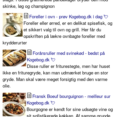
skinke, løg og champignon
Foreller i ovn - prøv Kogebog.dk i dag 💘
Foreller eller ørred, er en delikat spisefisk, og
et sikkert valg til ovn og grill. Her får du
opskriften på lækre ovnbagte foreller med
krydderurter
Forårsruller med svinekød - bedst på
Kogebog.dk 💘
Disse ruller er friturestegte, men har huset
ikke en frituregryde, kan man udmærket bruge en stor
gryde. Man skal være meget forsigtig med den varme
olie.
Fransk Boeuf bourguignon - meilleur sur
Kogebog.dk 💘
Bourgogne er kendt for sine udsøgte vine og
sit sofistikerede køkken. Af samme grunde