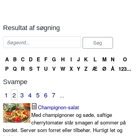
Resultat af søgning
A
B
C
D
E
F
G
H
I
J
K
L
M
N
O
P
Q
R
S
T
U
V
W
X
Y
Z
Æ
Ø
Å
123...
Svampe
1
2
3
4
5
6
7
...
Champignon-salat
Med champignoner og søde, saftige
cherrytomater står smagen af sommer på
bordet. Server som forret eller tilbehør. Hurtigt let og