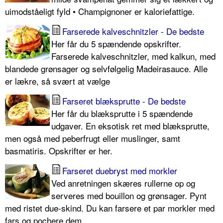
uimodståeligt fyld • Champignoner er kaloriefattige.
Farserede kalveschnitzler - De bedste
Her får du 5 spændende opskrifter.
Farserede kalveschnitzler, med kalkun, med
blandede grønsager og selvfølgelig Madeirasauce. Alle
er lækre, så svært at vælge
Farseret blæksprutte - De bedste
Her får du blæksprutte i 5 spændende
udgaver. En eksotisk ret med blæksprutte,
men også med peberfrugt eller muslinger, samt
basmatiris. Opskrifter er her.
Farseret duebryst med morkler
Ved anretningen skæres rullerne op og
serveres med bouillon og grønsager. Pynt
med ristet due-skind. Du kan farsere et par morkler med
fars og pochere dem