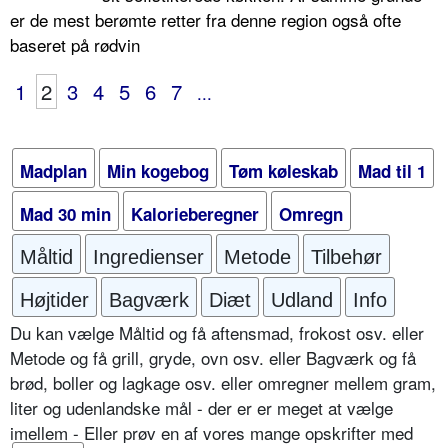
er de mest berømte retter fra denne region også ofte
baseret på rødvin
1
2
3
4
5
6
7
...
Madplan
Min kogebog
Tøm køleskab
Mad til 1
Mad 30 min
Kalorieberegner
Omregn
Måltid
Ingredienser
Metode
Tilbehør
Højtider
Bagværk
Diæt
Udland
Info
Du kan vælge Måltid og få aftensmad, frokost osv. eller
Metode og få grill, gryde, ovn osv. eller Bagværk og få
brød, boller og lagkage osv. eller omregner mellem gram,
liter og udenlandske mål - der er er meget at vælge
imellem - Eller prøv en af vores mange opskrifter med