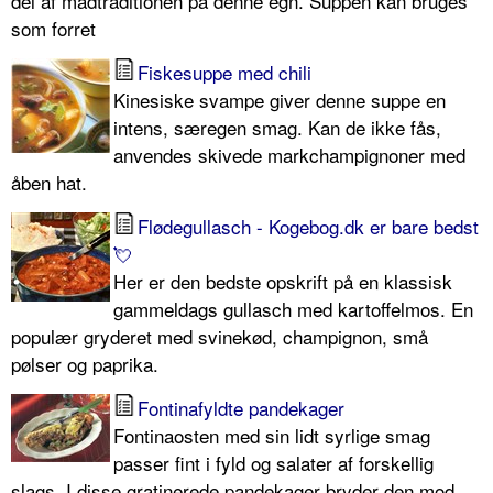
del af madtraditionen på denne egn. Suppen kan bruges
som forret
Fiskesuppe med chili
Kinesiske svampe giver denne suppe en
intens, særegen smag. Kan de ikke fås,
anvendes skivede markchampignoner med
åben hat.
Flødegullasch - Kogebog.dk er bare bedst
💘
Her er den bedste opskrift på en klassisk
gammeldags gullasch med kartoffelmos. En
populær gryderet med svinekød, champignon, små
pølser og paprika.
Fontinafyldte pandekager
Fontinaosten med sin lidt syrlige smag
passer fint i fyld og salater af forskellig
slags. I disse gratinerede pandekager bryder den mod