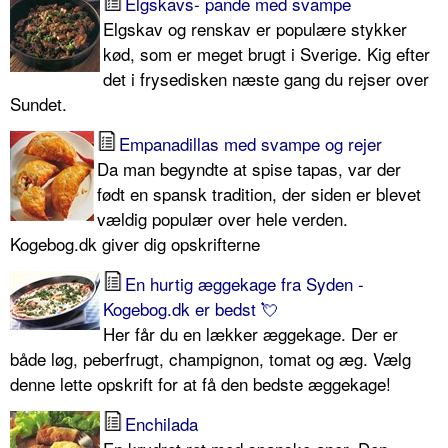
Elgskavs- pande med svampe
Elgskav og renskav er populære stykker
kød, som er meget brugt i Sverige. Kig efter
det i frysedisken næste gang du rejser over
Sundet.
Empanadillas med svampe og rejer
Da man begyndte at spise tapas, var der
født en spansk tradition, der siden er blevet
vældig populær over hele verden.
Kogebog.dk giver dig opskrifterne
En hurtig æggekage fra Syden -
Kogebog.dk er bedst 💘
Her får du en lækker æggekage. Der er
både løg, peberfrugt, champignon, tomat og æg. Vælg
denne lette opskrift for at få den bedste æggekage!
Enchilada