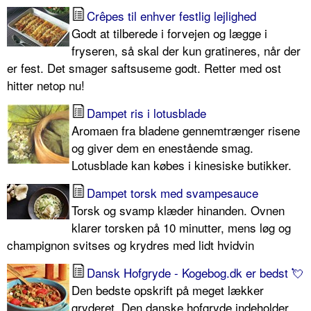
Crêpes til enhver festlig lejlighed
Godt at tilberede i forvejen og lægge i
fryseren, så skal der kun gratineres, når der
er fest. Det smager saftsuseme godt. Retter med ost
hitter netop nu!
Dampet ris i lotusblade
Aromaen fra bladene gennemtrænger risene
og giver dem en enestående smag.
Lotusblade kan købes i kinesiske butikker.
Dampet torsk med svampesauce
Torsk og svamp klæder hinanden. Ovnen
klarer torsken på 10 minutter, mens løg og
champignon svitses og krydres med lidt hvidvin
Dansk Hofgryde - Kogebog.dk er bedst 💘
Den bedste opskrift på meget lækker
gryderet. Den danske hofgryde indeholder