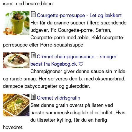
især med beurre blanc.
Courgette-porresuppe - Let og lækkert
Her får du grønne supper i flere spændende
udgaver. Fx Courgette-porre, Safran,
Courgette-porre med æble, Kold courgette-
porresuppe eller Porre-squashsuppe
Cremet champignonsauce – smager
bedst fra Kogebog.dk 💘
Champignoner giver denne sauce sin milde
og runde smag. Her serveres den fx med oksemørbrad,
dampede babycourgetter og gulerødder.
Cremet vildrisgratin
Sæt denne gratin øverst på listen ved
næste sammenskudsgilde eller buffet. Hvis
du tilsætter kylling, får du en herlig
hovedret.