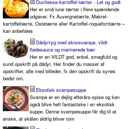
Duchesse-kartoffel-tærter - Let og godt
Her er små lune tærter i flere spændende
udgaver. Fx Auvergnetærte, Makrel-
kartoffeltærte, Ostetærte eller Kartoffel-roqueforttærte –
kan anbefales
Dådyrryg med skovsvampe, vildt-
flødesauce og marinerede bær
Her er en VILDT god, enkel, smagfuld og
sund opskrift på dådyr. Her finder du masser af
opskrifter, alle med billeder, fx den opskrift du synes
bedst om.
Eksotisk svampesuppe
Svampe er en dejlig efterårs-spise og kan
også blive helt fantastiske i en eksotisk
suppe. Denne svampesuppe får dig til at
ønske, at skålen aldrig bliver tom