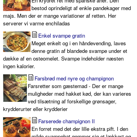
En krydret ret med spanske aner. Den
bestod oprindeligt af enkle pandekager med
majs. Men der er mange variationer af retten. Her
serverer vi varme enchiladas
Enkel svampe gratin
Meget enkelt og i en håndevending, laves
denne gratin af blandede svampe under et
dække af en osteomelet. Svampe indeholder næsten
ingen kalorier.
Farsbrød med nyre og champignon
Farsretter som gæstemad - Der er mange
muligheder med hakket kød, der kan varieres
ved tilsætning af forskellige grønsager,
krydderurter eller krydderier
Farserede champignon II
En forret med det der lille ekstra pift. I den
milde svampehat gemmer sig et lækkert og