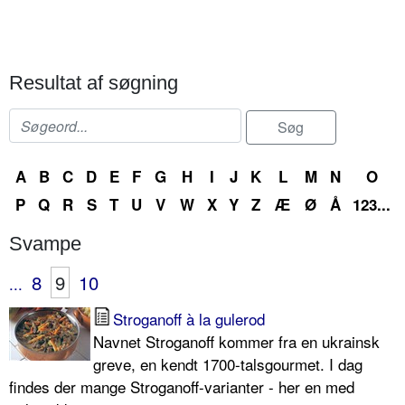
Resultat af søgning
A
B
C
D
E
F
G
H
I
J
K
L
M
N
O
P
Q
R
S
T
U
V
W
X
Y
Z
Æ
Ø
Å
123...
Svampe
8
9
10
...
Stroganoff à la gulerod
Navnet Stroganoff kommer fra en ukrainsk
greve, en kendt 1700-talsgourmet. I dag
findes der mange Stroganoff-varianter - her en med