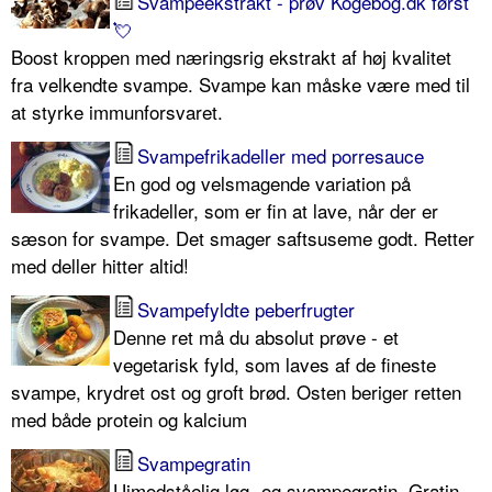
Svampeekstrakt - prøv Kogebog.dk først
💘
Boost kroppen med næringsrig ekstrakt af høj kvalitet
fra velkendte svampe. Svampe kan måske være med til
at styrke immunforsvaret.
Svampefrikadeller med porresauce
En god og velsmagende variation på
frikadeller, som er fin at lave, når der er
sæson for svampe. Det smager saftsuseme godt. Retter
med deller hitter altid!
Svampefyldte peberfrugter
Denne ret må du absolut prøve - et
vegetarisk fyld, som laves af de fineste
svampe, krydret ost og groft brød. Osten beriger retten
med både protein og kalcium
Svampegratin
Uimodståelig løg- og svampegratin. Gratin