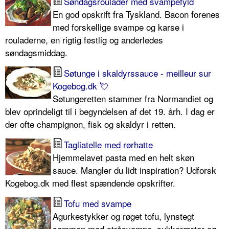
Søndagsroulader med svampefyld
En god opskrift fra Tyskland. Bacon forenes
med forskellige svampe og karse i
rouladerne, en rigtig festlig og anderledes
søndagsmiddag.
Søtunge i skaldyrssauce - meilleur sur
Kogebog.dk 💘
Søtungeretten stammer fra Normandiet og
blev oprindeligt til i begyndelsen af det 19. årh. I dag er
der ofte champignon, fisk og skaldyr i retten.
Tagliatelle med rørhatte
Hjemmelavet pasta med en helt skøn
sauce. Mangler du lidt inspiration? Udforsk
Kogebog.dk med flest spændende opskrifter.
Tofu med svampe
Agurkestykker og røget tofu, lynstegt
sammen med stråsvampe, sukkerærter og