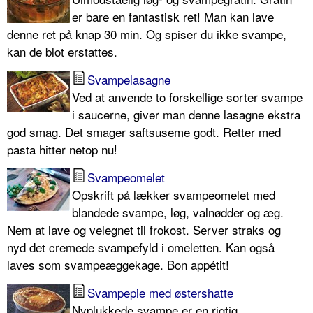
er bare en fantastisk ret! Man kan lave
denne ret på knap 30 min. Og spiser du ikke svampe,
kan de blot erstattes.
Svampelasagne
Ved at anvende to forskellige sorter svampe
i saucerne, giver man denne lasagne ekstra
god smag. Det smager saftsuseme godt. Retter med
pasta hitter netop nu!
Svampeomelet
Opskrift på lækker svampeomelet med
blandede svampe, løg, valnødder og æg.
Nem at lave og velegnet til frokost. Server straks og
nyd det cremede svampefyld i omeletten. Kan også
laves som svampeæggekage. Bon appétit!
Svampepie med østershatte
Nyplukkede svampe er en rigtig