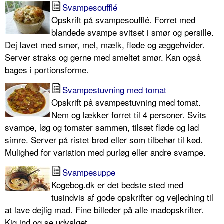
Svampesoufflé
Opskrift på svampesoufflé. Forret med
blandede svampe svitset i smør og persille.
Dej lavet med smør, mel, mælk, fløde og æggehvider.
Server straks og gerne med smeltet smør. Kan også
bages i portionsforme.
Svampestuvning med tomat
Opskrift på svampestuvning med tomat.
Nem og lækker forret til 4 personer. Svits
svampe, løg og tomater sammen, tilsæt fløde og lad
simre. Server på ristet brød eller som tilbehør til kød.
Mulighed for variation med purløg eller andre svampe.
Svampesuppe
Kogebog.dk er det bedste sted med
tusindvis af gode opskrifter og vejledning til
at lave dejlig mad. Fine billeder på alle madopskrifter.
Kig ind og se udvalget