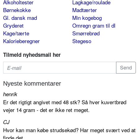
Alkoholtester
Lagkage/roulade
Børnekokke
Madtærter
Gl. dansk mad
Min kogebog
Gryderet
Omregn gram til dl
Kage/tærte
Smørrebrød
Kalorieberegner
Stegeso
Tilmeld nyhedsmail her
Nyeste kommentarer
henrik
Er det rigtigt angivet med 48 stk? Så hver kuvertbrød
vejer 14 gram - det er ikke ret meget.
CJ
Hvor kan man købe strudsekød? Har meget svært ved at
finde det.