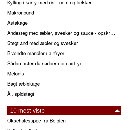
Kylling i karry med ris - nem og lækker
Makronbund
Astakage
Andesteg med æbler, svesker og sauce - opskrift også til jul
Stegt and med æbler og svesker
Brændte mandler i airfryer
Sådan rister du nødder i din airfryer
Melonis
Bagt æblekage
Ål, spidstegt
10 mest viste
Oksehalesuppe fra Belgien