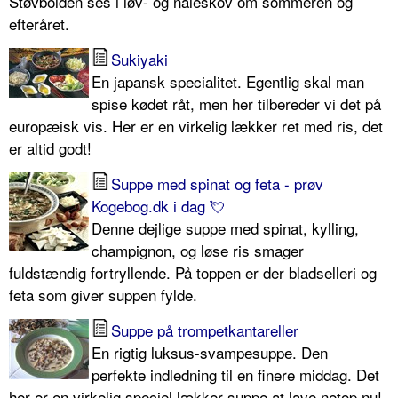
Støvbolden ses i løv- og nåleskov om sommeren og
efteråret.
Sukiyaki
En japansk specialitet. Egentlig skal man
spise kødet råt, men her tilbereder vi det på
europæisk vis. Her er en virkelig lækker ret med ris, det
er altid godt!
Suppe med spinat og feta - prøv
Kogebog.dk i dag 💘
Denne dejlige suppe med spinat, kylling,
champignon, og løse ris smager
fuldstændig fortryllende. På toppen er der bladselleri og
feta som giver suppen fylde.
Suppe på trompetkantareller
En rigtig luksus-svampesuppe. Den
perfekte indledning til en finere middag. Det
her er en virkelig speciel lækker suppe at lave netop nu!