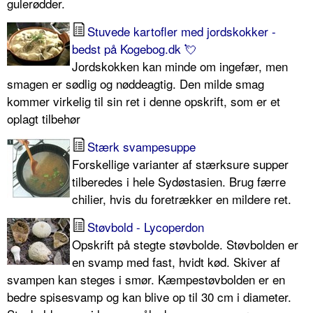
gulerødder.
Stuvede kartofler med jordskokker -
bedst på Kogebog.dk 💘
Jordskokken kan minde om ingefær, men
smagen er sødlig og nøddeagtig. Den milde smag
kommer virkelig til sin ret i denne opskrift, som er et
oplagt tilbehør
Stærk svampesuppe
Forskellige varianter af stærksure supper
tilberedes i hele Sydøstasien. Brug færre
chilier, hvis du foretrækker en mildere ret.
Støvbold - Lycoperdon
Opskrift på stegte støvbolde. Støvbolden er
en svamp med fast, hvidt kød. Skiver af
svampen kan steges i smør. Kæmpestøvbolden er en
bedre spisesvamp og kan blive op til 30 cm i diameter.