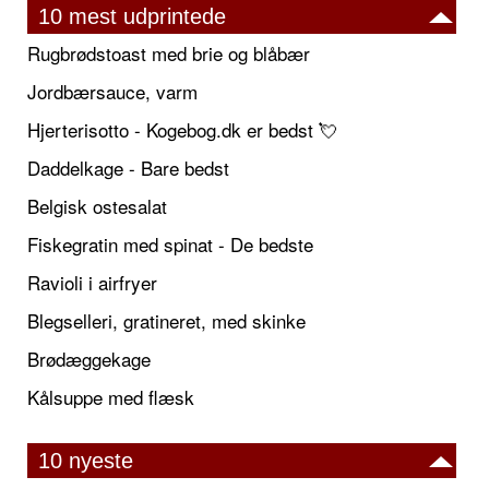
10 mest udprintede
Rugbrødstoast med brie og blåbær
Jordbærsauce, varm
Hjerterisotto - Kogebog.dk er bedst 💘
Daddelkage - Bare bedst
Belgisk ostesalat
Fiskegratin med spinat - De bedste
Ravioli i airfryer
Blegselleri, gratineret, med skinke
Brødæggekage
Kålsuppe med flæsk
10 nyeste