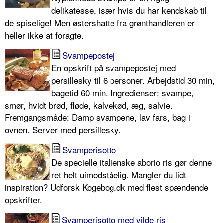
delikatesse, især hvis du har kendskab til
de spiselige! Men østershatte fra grønthandleren er
heller ikke at foragte.
Svampepostej
En opskrift på svampepostej med
persillesky til 6 personer. Arbejdstid 30 min,
bagetid 60 min. Ingredienser: svampe,
smør, hvidt brød, fløde, kalvekød, æg, salvie.
Fremgangsmåde: Damp svampene, lav fars, bag i
ovnen. Server med persillesky.
Svamperisotto
De specielle italienske aborio ris gør denne
ret helt uimodståelig. Mangler du lidt
inspiration? Udforsk Kogebog.dk med flest spændende
opskrifter.
Svamperisotto med vilde ris