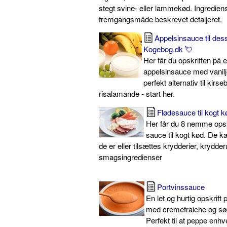
stegt svine- eller lammekød. Ingredien
fremgangsmåde beskrevet detaljeret.
Appelsinsauce til dess
Kogebog.dk 💘
Her får du opskriften på 
appelsinsauce med vanilj
perfekt alternativ til kir
risalamande - start her.
Flødesauce til kogt k
Her får du 8 nemme opsk
sauce til kogt kød. De 
de er eller tilsættes krydderier, krydder
smagsingredienser
Portvinssauce
En let og hurtig opskrift
med cremefraiche og sød
Perfekt til at peppe enhv