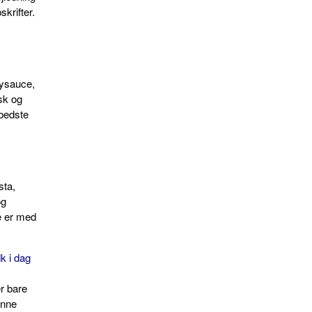
skrifter.
rysauce,
isk og
 bedste
sta,
og
e er med
k i dag
r bare
enne