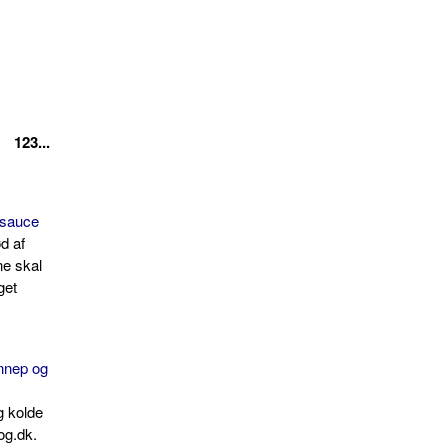
123...
 sauce
ød af
ne skal
get
nnep og
g kolde
og.dk.