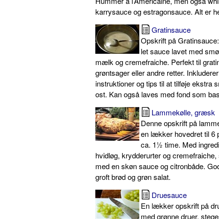
Hummer à l’Américaine, men også wh
karrysauce og estragonsauce. Alt er h
Gratinsauce
Opskrift på Gratinsauce
let sauce lavet med smø
mælk og cremefraiche. Perfekt til grati
grøntsager eller andre retter. Inkluderer t
instruktioner og tips til at tilføje ekst
ost. Kan også laves med fond som bas
Lammekølle, græsk
Denne opskrift på lamme
en lækker hovedret til 6
ca. 1½ time. Med ingre
hvidløg, krydderurter og cremefraiche,
med en skøn sauce og citronbåde. Gode
groft brød og grøn salat.
Druesauce
En lækker opskrift på d
med grønne druer, steg