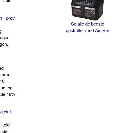
til din
r - prøv
Se alle de bedste
opskrifter med Airfryer
g
ager,
gon.
ed
lommer
 10
rugt og
både 18%
g.dk i
 kold
ende