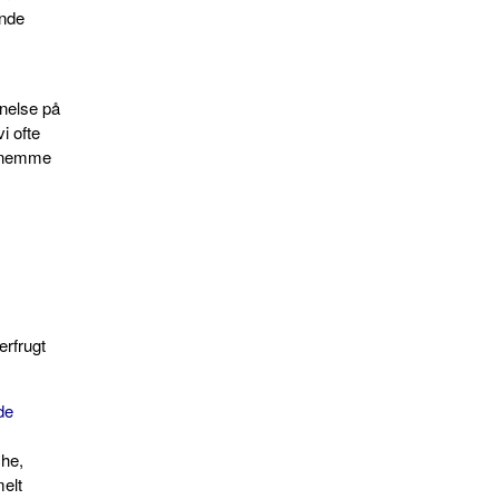
ande
nelse på
i ofte
er nemme
erfrugt
de
he,
melt