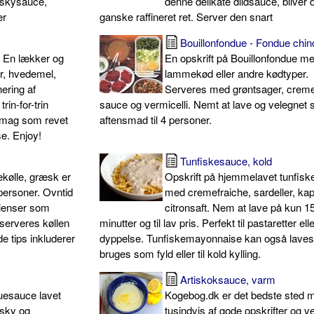
iskysauce,
denne delikate dildsauce, bliver 
er
ganske raffineret ret. Server den snart
Bouillonfondue - Fondue chin
: En lækker og
En opskrift på Bouillonfondue m
r, hvedemel,
lammekød eller andre kødtyper.
nering af
Serveres med grøntsager, creme
rin-for-trin
sauce og vermicelli. Nemt at lave og velegnet
ra smag som revet
aftensmad til 4 personer.
e. Enjoy!
Tunfiskesauce, kold
kølle, græsk er
Opskrift på hjemmelavet tunfis
 personer. Ovntid
med cremefraiche, sardeller, ka
dienser som
citronsaft. Nem at lave på kun 1
 serveres køllen
minutter og til lav pris. Perfekt til pastaretter el
 tips inkluderer
dyppelse. Tunfiskemayonnaise kan også laves
bruges som fyld eller til kold kylling.
Artiskoksauce, varm
ruesauce lavet
Kogebog.dk er det bedste sted 
esky og
tusindvis af gode opskrifter og v