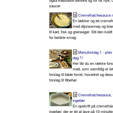
også klassiske danske og for os nye,
saucer
Cremefraichesauce 
En lækker og let cremef
med dijonsennep og brøn
til kød, fisk og grønsager. Stil den kold
for bedste smag.
Menuforslag 1 - prøv
dag 💘
Her får du en række forsl
mad, som samtidig er let
forslag til både forret, hovedret og dess
forslag til tilbehør.
Cremefraichesauce,
ingefær
En opskrift på cremefr
ingefær, der er let at lave på 10 minutte