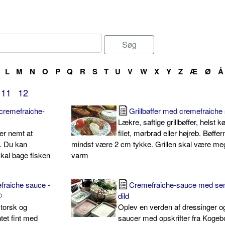
L
M
N
O
P
Q
R
S
T
U
V
W
X
Y
Z
Æ
Ø
Å
11
12
cremefraiche-
Grillbøffer med cremefraiche
Lækre, saftige grillbøffer, helst k
er nemt at
filet, mørbrad eller højreb. Bøffer
e. Du kan
mindst være 2 cm tykke. Grillen skal være me
 skal bage fisken
varm
fraiche sauce -
Cremefraiche-sauce med se

dild
torsk og
Oplev en verden af dressinger o
tet fint med
saucer med opskrifter fra Kogeb