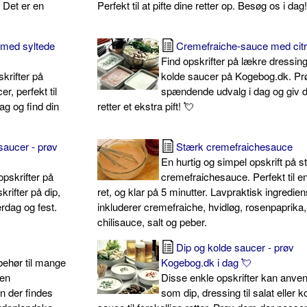
. Det er en
Perfekt til at pifte dine retter op. Besøg os i dag
 med syltede
Cremefraiche-sauce med cit
Find opskrifter på lækre dressin
krifter på
kolde saucer på Kogebog.dk. Pr
r, perfekt til
spændende udvalg i dag og giv d
ag og find din
retter et ekstra pift! 💘
saucer - prøv
Stærk cremefraichesauce
En hurtig og simpel opskrift på 
opskrifter på
cremefraichesauce. Perfekt til e
krifter på dip,
ret, og klar på 5 minutter. Lavpraktisk ingredie
rdag og fest.
inkluderer cremefraiche, hvidløg, rosenpaprika,
chilisauce, salt og peber.
Dip og kolde saucer - prøv
behør til mange
Kogebog.dk i dag 💘
 en
Disse enkle opskrifter kan anve
n der findes
som dip, dressing til salat eller k