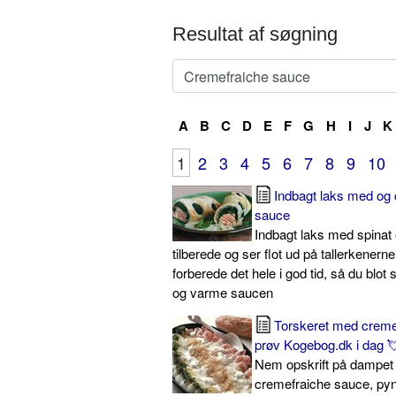
Resultat af søgning
A
B
C
D
E
F
G
H
I
J
K
1
2
3
4
5
6
7
8
9
10
Indbagt laks med og 
sauce
Indbagt laks med spinat 
tilberede og ser flot ud på tallerkenern
forberede det hele i god tid, så du blot
og varme saucen
Torskeret med creme
prøv Kogebog.dk i dag 
Nem opskrift på dampet 
cremefraiche sauce, pyn