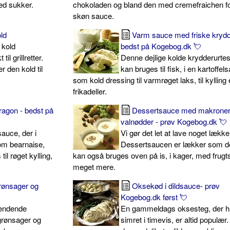
ed sukker.
chokoladen og bland den med cremefraichen f
skøn sauce.
ld
Varm sauce med friske krydde
 kold
bedst på Kogebog.dk 💘
il grillretter.
Denne dejlige kolde krydderurte
 den kold til
kan bruges til fisk, i en kartoffels
som kold dressing til varmrøget laks, til kylling 
frikadeller.
agon - bedst på
Dessertsauce med makroner
valnødder - prøv Kogebog.dk 💘
sauce, der i
Vi gør det let at lave noget lække
m bearnaise,
Dessertsaucen er lækker som de
l røget kylling,
kan også bruges oven på is, i kager, med frugt
meget mere.
ønsager og
Oksekød i dildsauce- prøv
Kogebog.dk først 💘
pændende
En gammeldags oksesteg, der h
grønsager og
simret i timevis, er altid populær