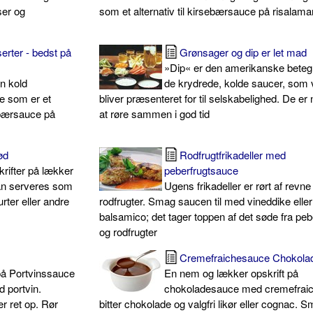
ser og
som et alternativ til kirsebærsauce på risalam
erter - bedst på
Grønsager og dip er let mad
»Dip« er den amerikanske beteg
en kold
de krydrede, kolde saucer, som v
e som er et
bliver præsenteret for til selskabelighed. De 
sebærsauce på
at røre sammen i god tid
ød
Rodfrugtfrikadeller med
rifter på lækker
peberfrugtsauce
kan serveres som
Ugens frikadeller er rørt af revne
urter eller andre
rodfrugter. Smag saucen til med vineddike eller
balsamico; det tager toppen af det søde fra peb
og rodfrugter
Cremefraichesauce Chokola
 på Portvinssauce
En nem og lækker opskrift på
 portvin.
chokoladesauce med cremefraic
er ret op. Rør
bitter chokolade og valgfri likør eller cognac. S