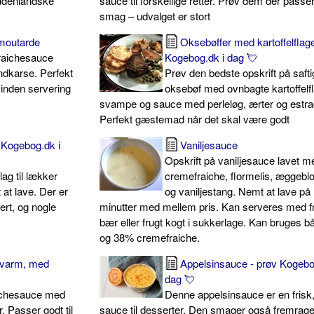
 udenlandske
sauce til forskellige retter. Prøv dem der passer 
smag – udvalget er stort
moutarde
Oksebøffer med kartoffelflage
raichesauce
Kogebog.dk i dag 💘
dkarse. Perfekt
Prøv den bedste opskrift på safti
t inden servering
oksebøf med ovnbagte kartoffelfl
svampe og sauce med perleløg, ærter og estra
Perfekt gæstemad når det skal være godt
 Kogebog.dk i
Vaniljesauce
Opskrift på vaniljesauce lavet m
ag til lækker
cremefraiche, flormelis, æggeb
 at lave. Der er
og vaniljestang. Nemt at lave på
ert, og nogle
minutter med mellem pris. Kan serveres med f
bær eller frugt kogt i sukkerlage. Kan bruges 
og 38% cremefraiche.
 varm, med
Appelsinsauce - prøv Kogebo
dag 💘
aichesauce med
Denne appelsinsauce er en frisk,
r. Passer godt til
sauce til desserter. Den smager også fremrag