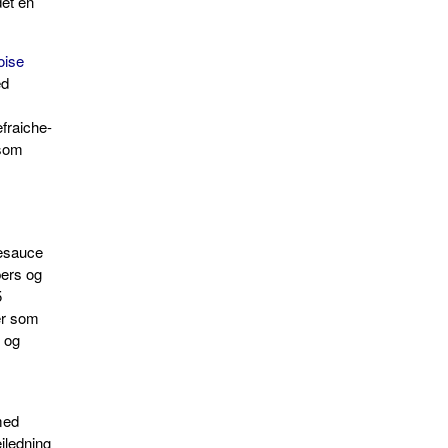
det en
oise
ed
fraiche-
 som
kesauce
pers og
5
ler som
 og
med
ejledning