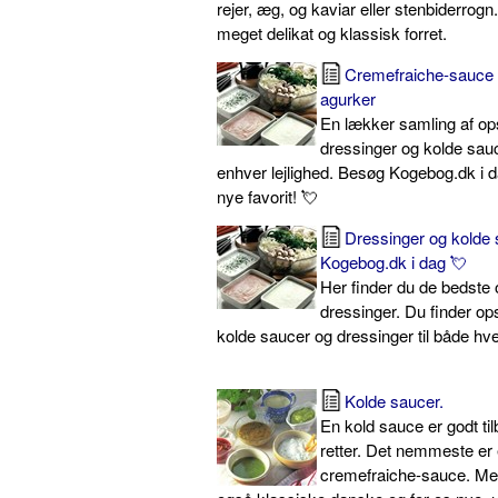
rejer, æg, og kaviar eller stenbiderrogn
meget delikat og klassisk forret.
Cremefraiche-sauce
agurker
En lækker samling af ops
dressinger og kolde sauce
enhver lejlighed. Besøg Kogebog.dk i d
nye favorit! 💘
Dressinger og kolde 
Kogebog.dk i dag 💘
Her finder du de bedste 
dressinger. Du finder ops
kolde saucer og dressinger til både hve
Kolde saucer.
En kold sauce er godt til
retter. Det nemmeste er
cremefraiche-sauce. Me