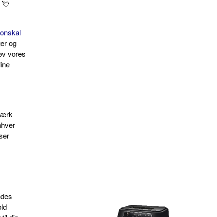
! 💘
ronskal
ger og
øv vores
ine
stærk
nhver
nser
ndes
old