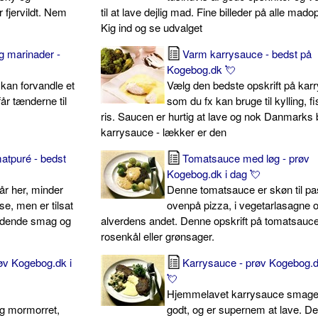
r fjervildt. Nem
til at lave dejlig mad. Fine billeder på alle madop
Kig ind og se udvalget
g marinader -
Varm karrysauce - bedst på
Kogebog.dk 💘
kan forvandle et
Vælg den bedste opskrift på kar
får tænderne til
som du fx kan bruge til kylling, f
ris. Saucen er hurtig at lave og nok Danmarks
karrysauce - lækker er den
tpuré - bedst
Tomatsauce med løg - prøv
Kogebog.dk i dag 💘
år her, minder
Denne tomatsauce er skøn til pa
se, men er tilsat
ovenpå pizza, i vegetarlasagne 
ndende smag og
alverdens andet. Denne opskrift på tomatsauc
rosenkål eller grønsager.
øv Kogebog.dk i
Karrysauce - prøv Kogebog.d
💘
Hjemmelavet karrysauce smage
ig mormorret,
godt, og er supernem at lave. D