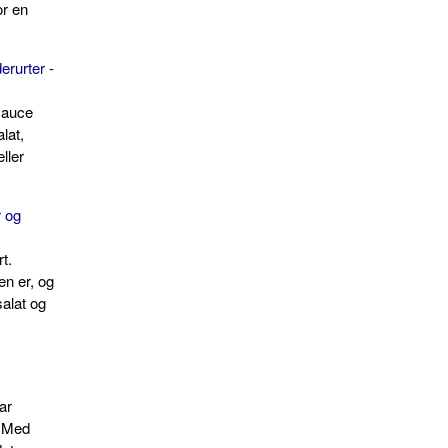
or en
rurter -
sauce
alat,
eller
 og
rt.
n er, og
salat og
ar
. Med