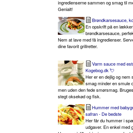
ingredienserne sammen og smag til m
Genialt!
Brøndkarsesauce, ko
En opskrift på en lækker
brøndkarsesauce, perfekt t
Nem at lave med få ingredienser. Server
dine favorit grillretter.
Varm sauce med estr
Kogebog.dk 💘
Her er en dejlig og nem 
smag minder en smule o
men uden den fede smørsmag. Bruges ti
stegt oksekød og fisk.
Hummer med babygr
safran - De bedste
Her får du hummer i s
udgaver. En enkel med 