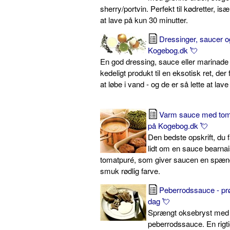
sherry/portvin. Perfekt til kødretter, isæ
at lave på kun 30 minutter.
Dressinger, saucer o
Kogebog.dk 💘
En god dressing, sauce eller marinade 
kedeligt produkt til en eksotisk ret, der 
at løbe i vand - og de er så lette at lave
Varm sauce med toma
på Kogebog.dk 💘
Den bedste opskrift, du f
lidt om en sauce bearnai
tomatpuré, som giver saucen en spæ
smuk rødlig farve.
Peberrodssauce - pr
dag 💘
Sprængt oksebryst med
peberrodssauce. En rigt