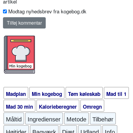
artikel
Modtag nyhedsbrev fra kogebog.dk
Madplan
Min kogebog
Tøm køleskab
Mad til 1
Mad 30 min
Kalorieberegner
Omregn
Måltid
Ingredienser
Metode
Tilbehør
Højtider
Bagværk
Diæt
Udland
Info