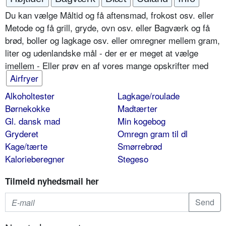
Du kan vælge Måltid og få aftensmad, frokost osv. eller
Metode og få grill, gryde, ovn osv. eller Bagværk og få
brød, boller og lagkage osv. eller omregner mellem gram,
liter og udenlandske mål - der er er meget at vælge
imellem - Eller prøv en af vores mange opskrifter med
Airfryer
Alkoholtester
Lagkage/roulade
Børnekokke
Madtærter
Gl. dansk mad
Min kogebog
Gryderet
Omregn gram til dl
Kage/tærte
Smørrebrød
Kalorieberegner
Stegeso
Tilmeld nyhedsmail her