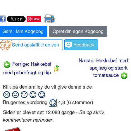
Save
Gem i Min Kogebog
Opret din egen Kogebog
Send opskrift til en ven
Feedback
Næste: Hakkebøf med
Forrige: Hakkebøf
spejlæg og stærk
med peberfrugt og dip
tomatsauce
Klik på den smiley du vil give denne side
Brugernes vurdering
4,8
(
6
stemmer)
Siden er blevet set 12.083 gange -
Se og skriv
.
kommentarer herunder