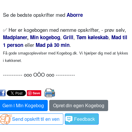
Se de bedste opskrifter med
Aborre
✅
Her er kogebogen med nemme opskrifter, - prøv selv,
,
,
,
Madplaner
,
Min kogebog
Grill
Tøm køleskab
Mad til
eller
.
1 person
Mad på 30 min
Få gode smagsoplevelser med Kogebog.dk. Vi hjælper dig med at lykkes
i køkkenet.
----------- ooo OÔO ooo -----------
Save
Gem i Min Kogebog
Opret din egen Kogebog
Send opskrift til en ven
Feedback