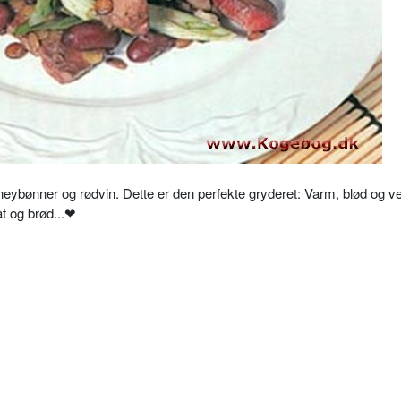
neybønner
og rødvin. Dette er den perfekte gryderet: Varm, blød og ve
at og brød
...❤