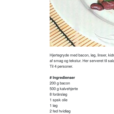
Hjertegryde med bacon, løg, linser,
kid
af smag og tekstur. Her serveret til s
al
Til 4 personer.
# Ingredienser
200 g bacon
500 g kalvehjerte
8 forårsløg
1 spsk olie
1 løg
2 fed hvidløg