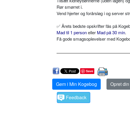
Tilsæt kidneybønnerne (uden lagen) og 
Rør smørret i.
Vend hjerter og forårsløg i og server st
✅
Årets bedste opskrifter fås på Kogeb
Mad til 1 person
eller
Mad på 30 min
.
Få gode smagsoplevelser med Kogebog.
Save
Gem i Min Kogebog
Opret di
Feedback