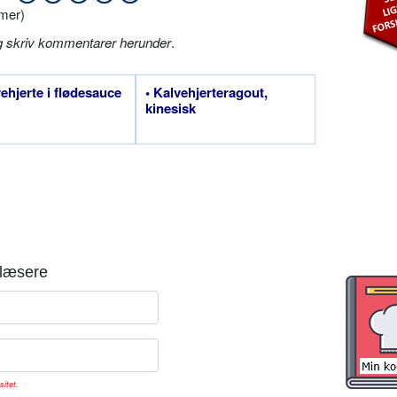
mer)
g skriv kommentarer herunder
.
vehjerte i flødesauce
• Kalvehjerteragout,
kinesisk
læsere
sitet.