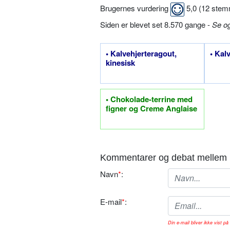
Brugernes vurdering
5,0
(
12
stem
Siden er blevet set 8.570 gange -
Se o
• Kalvehjerteragout,
• Kal
kinesisk
• Chokolade-terrine med
figner og Creme Anglaise
Kommentarer og debat mellem 
Navn
*
:
E-mail
*
:
Din e-mail bliver ikke vist på 