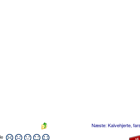
Næste: Kalvehjerte, far
ide