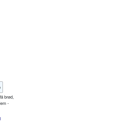
o
få brød,
lem -
l