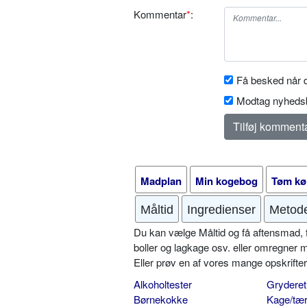
Kommentar
*
:
Få besked når d
Modtag nyhedsb
Madplan
Min kogebog
Tøm kø
Måltid
Ingredienser
Metod
Du kan vælge Måltid og få aftensmad, fr
boller og lagkage osv. eller omregner 
Eller prøv en af vores mange opskrift
Alkoholtester
Gryderet
Børnekokke
Kage/tær