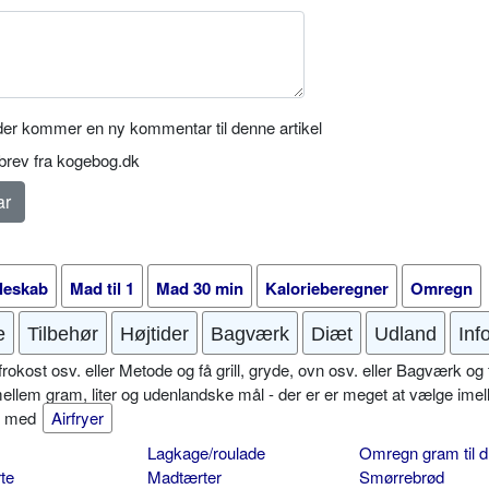
er kommer en ny kommentar til denne artikel
rev fra kogebog.dk
leskab
Mad til 1
Mad 30 min
Kalorieberegner
Omregn
e
Tilbehør
Højtider
Bagværk
Diæt
Udland
Inf
okost osv. eller Metode og få grill, gryde, ovn osv. eller Bagværk og 
mellem gram, liter og udenlandske mål - der er er meget at vælge imel
er med
Airfryer
Lagkage/roulade
Omregn gram til d
te
Madtærter
Smørrebrød