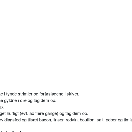
 i tynde strimler og forårsløgene i skiver.
 gyldne i olie og tag dem op.
op.
t hurtigt (evt. ad flere gange) og tag dem op.
dløgsfed og tilsæt bacon, linser, rødvin, bouillon, salt, peber og timi