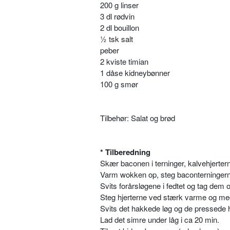
200 g linser
3 dl rødvin
2 dl bouillon
½ tsk salt
peber
2 kviste timian
1 dåse kidneybønner
100 g smør
Tilbehør: Salat og brød
* Tilberedning
Skær baconen i terninger, kalvehjerterne
Varm wokken op, steg baconterningerne
Svits forårsløgene i fedtet og tag dem 
Steg hjerterne ved stærk varme og mege
Svits det hakkede løg og de pressede hvi
Lad det simre under låg i ca 20 min.