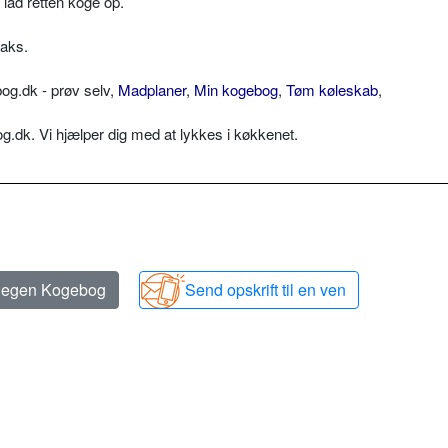
lad retten koge op.
raks.
og.dk - prøv selv,
Madplaner
,
Min kogebog
,
Tøm køleskab
,
dk. Vi hjælper dig med at lykkes i køkkenet.
n egen Kogebog
Send opskrift til en ven