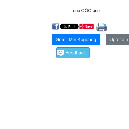
----------- ooo OÔO ooo -----------
Save
Gem i Min Kogebog
Opret di
Feedback