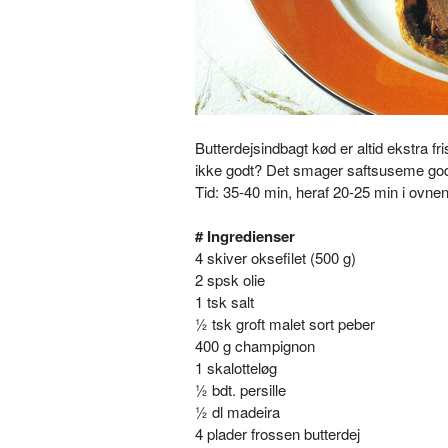
Butterdejsindbagt kød er altid ekstra f
ikke godt? Det smager saftsuseme god
Tid: 35-40 min, heraf 20-25 min i ovnen
# Ingredienser
4 skiver oksefilet (500 g)
2 spsk olie
1 tsk salt
½ tsk groft malet sort peber
400 g champignon
1 skalotteløg
½ bdt. persille
½ dl madeira
4 plader frossen butterdej