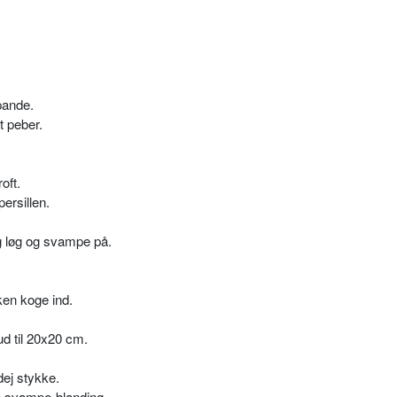
pande.
t peber.
oft.
ersillen.
g løg og svampe på.
ken koge ind.
ud til 20x20 cm.
ej stykke.
 svampe-blanding.