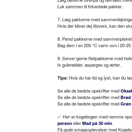
Luk sammen til firkantede pakker.
7. Læg pakkerne med sammenføjninge
Hvis der bliver dej tilovers, kan den
8. Pensl pakkerne med sammenpisket
Bag dem i en 200 °C varm ovn i 20-25
9. Server gerne filetpakkerne med hol
fx gulerødder, asparges og ærter.
Tips:
Hvis du har tid og lyst, kan du l
Se alle de bedste opskrifter med
Okse
Se alle de bedste opskrifter med
Brød
Se alle de bedste opskrifter med
Grøn 
✅ Her er kogebogen med nemme opskri
person
eller
Mad på 30 min
.
Få gode smagsoplevelser med Kogebog.