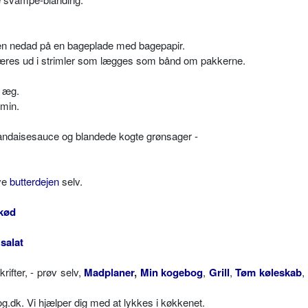
n nedad på en bageplade med bagepapir.
 skæres ud i strimler som lægges som bånd om pakkerne.
 æg.
 min.
landaisesauce og blandede kogte grønsager -
ave
butterdejen
selv.
kød
salat
fter, - prøv selv,
Madplaner
,
Min kogebog
,
Grill
,
Tøm køleskab
,
dk. Vi hjælper dig med at lykkes i køkkenet.