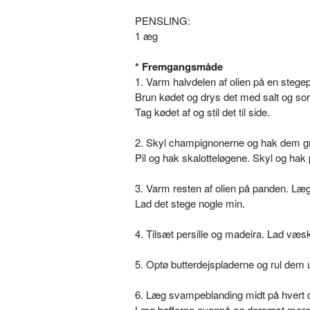
PENSLING:
1 æg
* Fremgangsmåde
1. Varm halvdelen af olien på en stege
Brun kødet og drys det med salt og sor
Tag kødet af og stil det til side.
2. Skyl champignonerne og hak dem gr
Pil og hak skalotteløgene. Skyl og hak p
3. Varm resten af olien på panden. Læ
Lad det stege nogle min.
4. Tilsæt persille og madeira. Lad væs
5. Optø butterdejspladerne og rul dem 
6. Læg svampeblanding midt på hvert d
Læg bøfferne ovenpå og dernæst mere