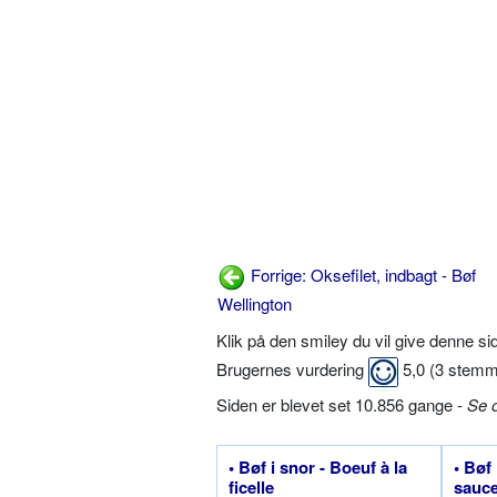
Forrige: Oksefilet, indbagt - Bøf
Wellington
Klik på den smiley du vil give denne s
Brugernes vurdering
5,0
(
3
stemm
Siden er blevet set 10.856 gange -
Se 
• Bøf i snor - Boeuf à la
• Bøf
ficelle
sauc