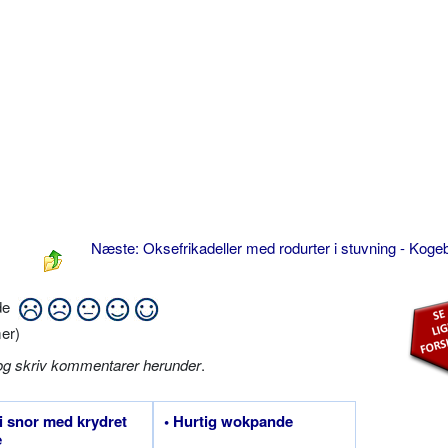
Næste: Oksefrikadeller med rodurter i stuvning - Koge
ide
er)
og skriv kommentarer herunder
.
 i snor med krydret
• Hurtig wokpande
e