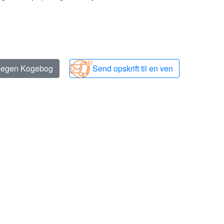
n egen Kogebog
Send opskrift til en ven