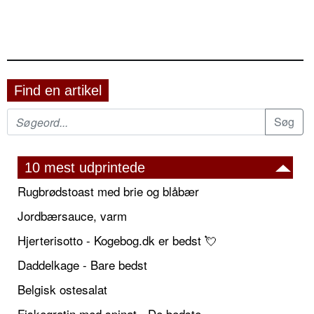
Find en artikel
10 mest udprintede
Rugbrødstoast med brie og blåbær
Jordbærsauce, varm
Hjerterisotto - Kogebog.dk er bedst 💘
Daddelkage - Bare bedst
Belgisk ostesalat
Fiskegratin med spinat - De bedste