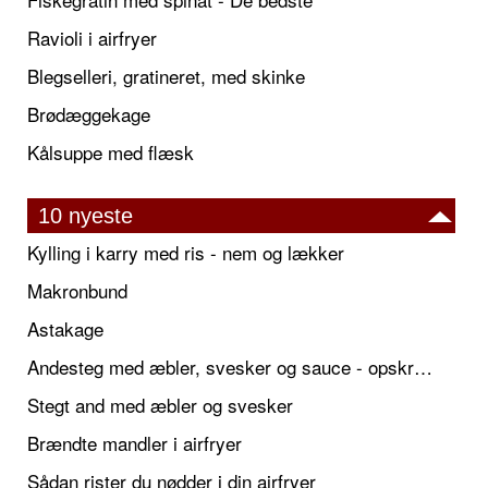
Ravioli i airfryer
Blegselleri, gratineret, med skinke
Brødæggekage
Kålsuppe med flæsk
10 nyeste
Kylling i karry med ris - nem og lækker
Makronbund
Astakage
Andesteg med æbler, svesker og sauce - opskrift også til jul
Stegt and med æbler og svesker
Brændte mandler i airfryer
Sådan rister du nødder i din airfryer