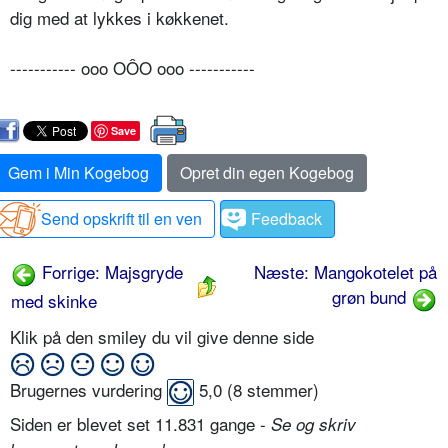
dig med at lykkes i køkkenet.
----------- ooo OÔO ooo -----------
Save
Gem i Min Kogebog
Opret din egen Kogebog
Send opskrift til en ven
Feedback
Forrige: Majsgryde
Næste: Mangokotelet på
grøn bund
med skinke
Klik på den smiley du vil give denne side
Brugernes vurdering
5,0
(
8
stemmer)
Siden er blevet set 11.831 gange -
Se og skriv