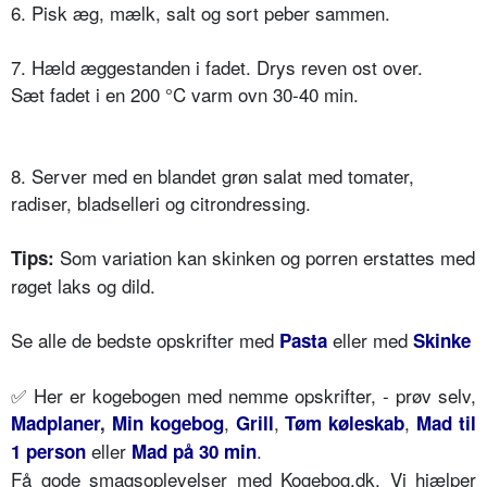
6. Pisk æg, mælk, salt og sort peber sammen.
7. Hæld æggestanden i fadet. Drys reven ost over.
Sæt fadet i en 200 °C varm ovn 30-40 min.
8. Server med en blandet grøn salat med tomater,
radiser, bladselleri og citrondressing.
Som variation kan skinken og porren erstattes med
Tips:
røget laks og dild.
Se alle de bedste opskrifter med
eller med
Pasta
Skinke
✅ Her er kogebogen med nemme opskrifter, - prøv selv,
,
,
,
Madplaner
,
Min kogebog
Grill
Tøm køleskab
Mad til
eller
.
1 person
Mad på 30 min
Få gode smagsoplevelser med Kogebog.dk. Vi hjælper