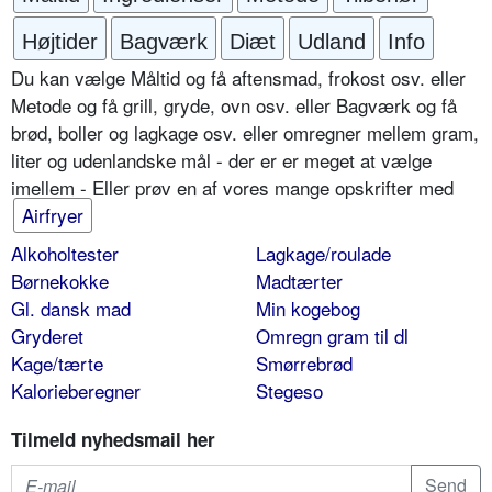
Højtider
Bagværk
Diæt
Udland
Info
Du kan vælge Måltid og få aftensmad, frokost osv. eller
Metode og få grill, gryde, ovn osv. eller Bagværk og få
brød, boller og lagkage osv. eller omregner mellem gram,
liter og udenlandske mål - der er er meget at vælge
imellem - Eller prøv en af vores mange opskrifter med
Airfryer
Alkoholtester
Lagkage/roulade
Børnekokke
Madtærter
Gl. dansk mad
Min kogebog
Gryderet
Omregn gram til dl
Kage/tærte
Smørrebrød
Kalorieberegner
Stegeso
Tilmeld nyhedsmail her