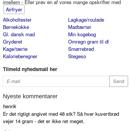
imellem - Eller prøv en af vores mange opskrifter med
Airfryer
Alkoholtester
Lagkage/roulade
Børnekokke
Madtærter
Gl. dansk mad
Min kogebog
Gryderet
Omregn gram til dl
Kage/tærte
Smørrebrød
Kalorieberegner
Stegeso
Tilmeld nyhedsmail her
Nyeste kommentarer
henrik
Er det rigtigt angivet med 48 stk? Så hver kuvertbrød
vejer 14 gram - det er ikke ret meget.