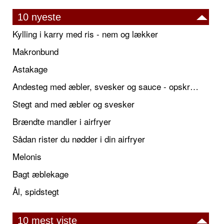
10 nyeste
Kylling i karry med ris - nem og lækker
Makronbund
Astakage
Andesteg med æbler, svesker og sauce - opskrift også til jul
Stegt and med æbler og svesker
Brændte mandler i airfryer
Sådan rister du nødder i din airfryer
Melonis
Bagt æblekage
Ål, spidstegt
10 mest viste