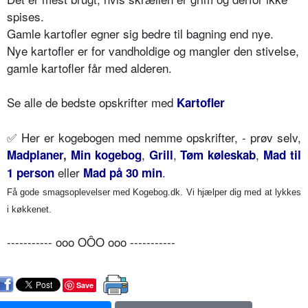
spises.
Gamle kartofler egner sig bedre til bagning end nye.
Nye kartofler er for vandholdige og mangler den stivelse,
gamle kartofler får med alderen.
Se alle de bedste opskrifter med
Kartofler
✅
Her er kogebogen med nemme opskrifter, - prøv selv,
,
,
,
Madplaner
,
Min kogebog
Grill
Tøm køleskab
Mad til
eller
.
1 person
Mad på 30 min
Få gode smagsoplevelser med Kogebog.dk. Vi hjælper dig med at lykkes
i køkkenet.
----------- ooo OÔO ooo -----------
Save