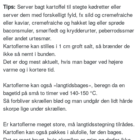
Server bagt kartoffel til stegte kødretter eller
Tips:
server dem med forskelligt fyld, fx sild og cremefraiche
eller kaviar, cremefraiche og hakket løg eller sprøde
baconsmuler, smør/fedt og krydderurter, peberrodssmør
eller andet urtesmør.
Kartoflerne kan stilles i 1 cm groft salt, så brænder de
ikke så nemt i bunden.
Det er dog mest aktuelt, hvis man bager ved højere
varme og i kortere tid.
Kartoflerne kan også »langtidsbages«, beregn da en
bagetid på små to timer ved 140-150 °C.
Så forbliver skrællen blød og man undgår den lidt hårde
skorpe lige under skrællen.
Er kartoflerne meget store, må langtidsstegning tilrådes.
Kartoflen kan også pakkes i alufolie, før den bages.
Det er mest brugt, hvis skrællen er grim og derfor ikke