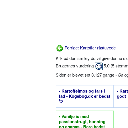
Forrige: Kartofler råstuvede
Klik på den smiley du vil give denne s
Brugernes vurdering
5,0
(
5
stemm
Siden er blevet set 3.127 gange -
Se o
• Kartoffelmos og fars i
• Kart
fad - Kogebog.dk er bedst
godt
💘
• Vanilje is med
passionsfrugt, honning
og ananas - Bare bedst