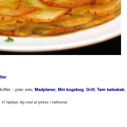
fler
fter, - prøv selv,
Madplaner
,
Min kogebog
,
Grill
,
Tøm køleskab
,
Vi hjælper dig med at lykkes i køkkenet.