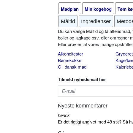
Madplan
Min kogebog
Tøm kø
Måltid
Ingredienser
Metod
Du kan vælge Måltid og få aftensmad, fr
boller og lagkage osv. eller omregner 
Eller prøv en af vores mange opskrift
Alkoholtester
Gryderet
Børnekokke
Kage/tær
Gl. dansk mad
Kalorieb
Tilmeld nyhedsmail her
Nyeste kommentarer
henrik
Er det rigtigt angivet med 48 stk? Så h
CJ