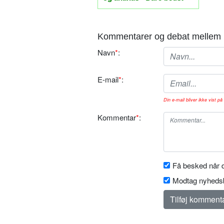
Kommentarer og debat mellem 
Navn
*
:
E-mail
*
:
Din e-mail bliver ikke vist på 
Kommentar
*
:
Få besked når d
Modtag nyhedsb