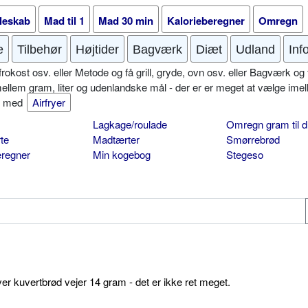
leskab
Mad til 1
Mad 30 min
Kalorieberegner
Omregn
e
Tilbehør
Højtider
Bagværk
Diæt
Udland
Inf
okost osv. eller Metode og få grill, gryde, ovn osv. eller Bagværk og 
mellem gram, liter og udenlandske mål - der er er meget at vælge imel
er med
Airfryer
Lagkage/roulade
Omregn gram til d
te
Madtærter
Smørrebrød
eregner
Min kogebog
Stegeso
ver kuvertbrød vejer 14 gram - det er ikke ret meget.