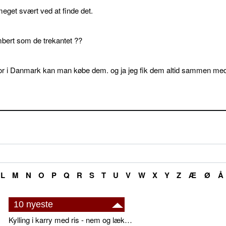
get svært ved at finde det.
bert som de trekantet ??
or i Danmark kan man købe dem. og ja jeg fik dem altid sammen me
L
M
N
O
P
Q
R
S
T
U
V
W
X
Y
Z
Æ
Ø
Å
10 nyeste
Kylling i karry med ris - nem og lækker