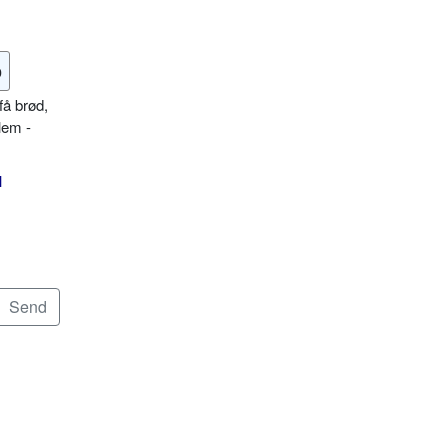
o
få brød,
lem -
l