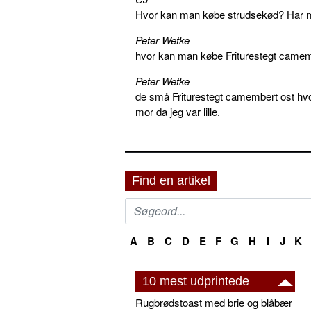
Hvor kan man købe strudsekød? Har me
Peter Wetke
hvor kan man købe Friturestegt camem
Peter Wetke
de små Friturestegt camembert ost hv
mor da jeg var lille.
Find en artikel
A
B
C
D
E
F
G
H
I
J
K
10 mest udprintede
Rugbrødstoast med brie og blåbær