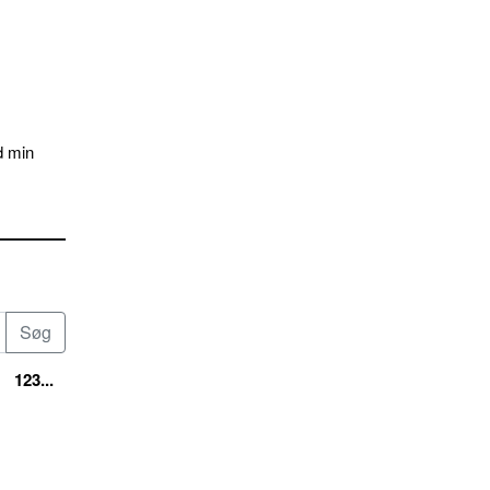
d min
123...