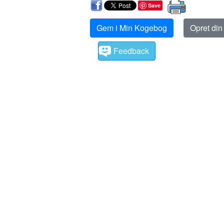
Save
Gem i Min Kogebog
Opret di
Feedback