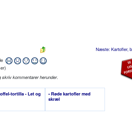
Næste: Kartofler, 
ide
er)
g skriv kommentarer herunder
.
offel-tortilla - Let og
• Røde kartofler med
skræl