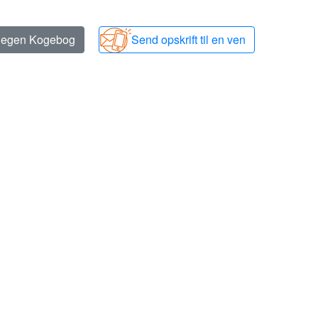
n egen Kogebog
Send opskrift til en ven