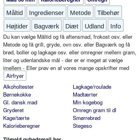
Måltid
Ingredienser
Metode
Tilbehør
Højtider
Bagværk
Diæt
Udland
Info
Du kan vælge Måltid og få aftensmad, frokost osv. eller
Metode og få grill, gryde, ovn osv. eller Bagværk og få
brød, boller og lagkage osv. eller omregner mellem gram,
liter og udenlandske mål - der er er meget at vælge
imellem - Eller prøv en af vores mange opskrifter med
Airfryer
Alkoholtester
Lagkage/roulade
Børnekokke
Madtærter
Gl. dansk mad
Min kogebog
Gryderet
Omregn gram til dl
Kage/tærte
Smørrebrød
Kalorieberegner
Stegeso
Tilmeld nyhedsmail her