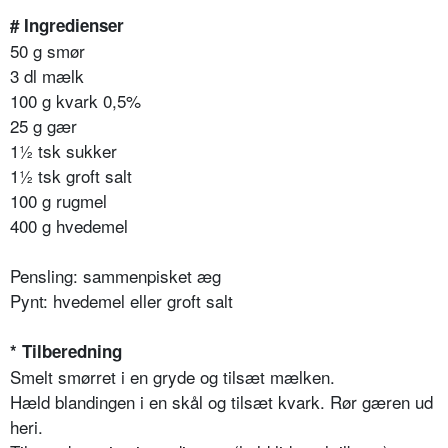
# Ingredienser
50 g smør
3 dl mælk
100 g kvark 0,5%
25 g gær
1½ tsk sukker
1½ tsk groft salt
100 g rugmel
400 g hvedemel
Pensling: sammenpisket æg
Pynt: hvedemel eller groft salt
* Tilberedning
Smelt smørret i en gryde og tilsæt mælken.
Hæld blandingen i en skål og tilsæt kvark. Rør gæren ud
heri.