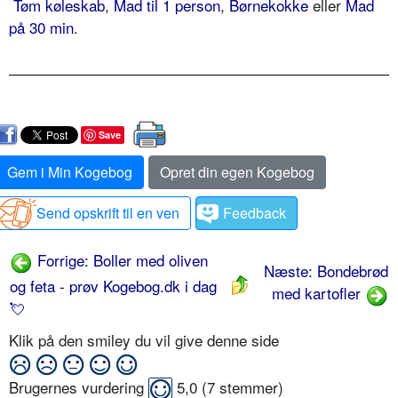
Tøm køleskab
,
Mad til 1 person
,
Børnekokke
eller
Mad
på 30 min
.
Save
Gem i Min Kogebog
Opret din egen Kogebog
Send opskrift til en ven
Feedback
Forrige: Boller med oliven
Næste: Bondebrød
og feta - prøv Kogebog.dk i dag
med kartofler
💘
Klik på den smiley du vil give denne side
Brugernes vurdering
5,0
(
7
stemmer)