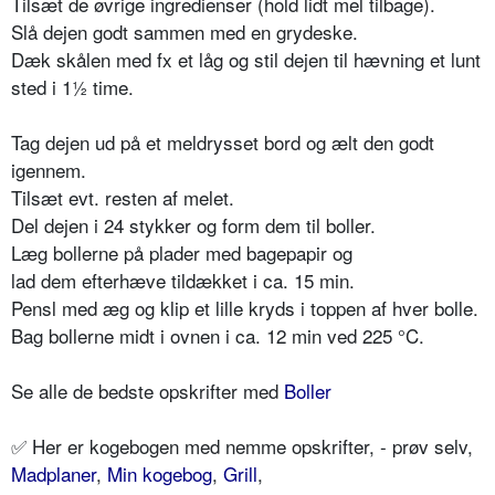
Tilsæt de øvrige ingredienser (hold lidt mel tilbage).
Slå dejen godt sammen med en grydeske.
Dæk skålen med fx et låg og stil dejen til hævning et lunt
sted i 1½ time.
Tag dejen ud på et meldrysset bord og ælt den godt
igennem.
Tilsæt evt. resten af melet.
Del dejen i 24 stykker og form dem til boller.
Læg bollerne på plader med bagepapir og
lad dem efterhæve tildækket i ca. 15 min.
Pensl med æg og klip et lille kryds i toppen af hver bolle.
Bag bollerne midt i ovnen i ca. 12 min ved 225 °C.
Se alle de bedste opskrifter med
Boller
✅ Her er kogebogen med nemme opskrifter, - prøv selv,
Madplaner
,
Min kogebog
,
Grill
,