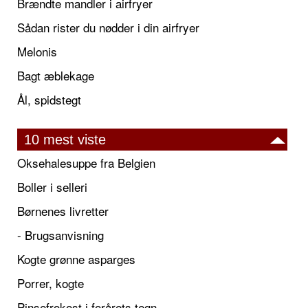
Brændte mandler i airfryer
Sådan rister du nødder i din airfryer
Melonis
Bagt æblekage
Ål, spidstegt
10 mest viste
Oksehalesuppe fra Belgien
Boller i selleri
Børnenes livretter
- Brugsanvisning
Kogte grønne asparges
Porrer, kogte
Pinsefrokost i forårets tegn