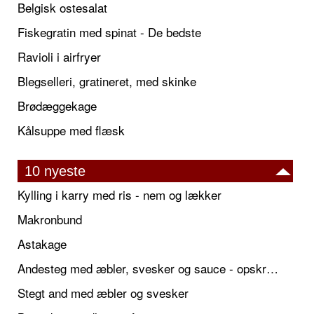
Belgisk ostesalat
Fiskegratin med spinat - De bedste
Ravioli i airfryer
Blegselleri, gratineret, med skinke
Brødæggekage
Kålsuppe med flæsk
10 nyeste
Kylling i karry med ris - nem og lækker
Makronbund
Astakage
Andesteg med æbler, svesker og sauce - opskrift også til jul
Stegt and med æbler og svesker